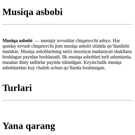
Musiqa asbobi
Musiqa asbobi
— musiqiy tovushlar chiqaruvchi ashyo. Har
qanday tovush chiqaruvchi jism musiqa asbobi sifatida qoʻllanilishi
mumkin. Musiqa asboblarining tarixi insoniyat madaniyati shakllana
boshlagan paytdan boshlanadi. Ilk musiqa asboblari turli udumlarda,
masalan diniy tadbirlar paytida ishlatilgan. Keyinchalik musiqa
asboblaridan kuy chalish uchun qoʻllanila boshlangan.
Turlari
Yana qarang