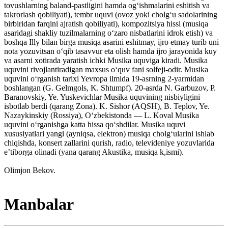
tovushlarning baland-pastligini hamda ogʻishmalarini eshitish va
takrorlash qobiliyati), tembr uquvi (ovoz yoki cholgʻu sadolarining
birbiridan farqini ajratish qobiliyati), kompozitsiya hissi (musiqa
asaridagi shakliy tuzilmalarning oʻzaro nisbatlarini idrok etish) va
boshqa Illy bilan birga musiqa asarini eshitmay, ijro etmay turib uni
nota yozuvitsan oʻqib tasavvur eta olish hamda ijro jarayonida kuy
va asarni xotirada yaratish ichki Musika uquviga kiradi. Musika
uquvini rivojlantiradigan maxsus oʻquv fani solfeji-odir. Musika
uquvini oʻrganish tarixi Yevropa ilmida 19-asrning 2-yarmidan
boshlangan (G. Gelmgols, K. Shtumpf). 20-asrda N. Garbuzov, P.
Baranovskiy, Ye. Yuskevichlar Musika uquvining nisbiyligini
isbotlab berdi (qarang Zona). K. Sishor (AQSH), B. Teplov, Ye.
Nazaykinskiy (Rossiya), Oʻzbekistonda — L. Koval Musika
uquvini oʻrganishga katta hissa qoʻshdilar. Musika uquvi
xususiyatlari yangi (ayniqsa, elektron) musiqa cholgʻularini ishlab
chiqishda, konsert zallarini qurish, radio, televideniye yozuvlarida
eʼtiborga olinadi (yana qarang Akustika, musiqa k,ismi).
Olimjon Bekov.
Manbalar