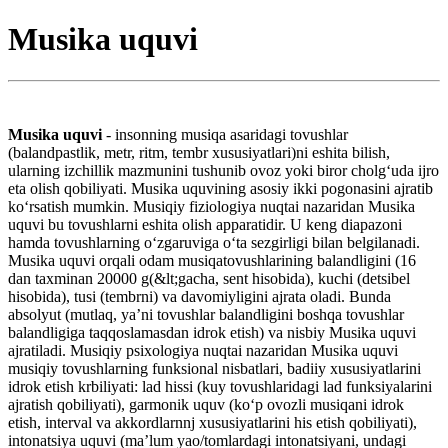
Musika uquvi
Musika uquvi
- insonning musiqa asaridagi tovushlar
(balandpastlik, metr, ritm, tembr xususiyatlari)ni eshita bilish,
ularning izchillik mazmunini tushunib ovoz yoki biror cholgʻuda ijro
eta olish qobiliyati. Musika uquvining asosiy ikki pogonasini ajratib
koʻrsatish mumkin. Musiqiy fiziologiya nuqtai nazaridan Musika
uquvi bu tovushlarni eshita olish apparatidir. U keng diapazoni
hamda tovushlarning oʻzgaruviga oʻta sezgirligi bilan belgilanadi.
Musika uquvi orqali odam musiqatovushlarining balandligini (16
dan taxminan 20000 g(&lt;gacha, sent hisobida), kuchi (detsibel
hisobida), tusi (tembrni) va davomiyligini ajrata oladi. Bunda
absolyut (mutlaq, yaʼni tovushlar balandligini boshqa tovushlar
balandligiga taqqoslamasdan idrok etish) va nisbiy Musika uquvi
ajratiladi. Musiqiy psixologiya nuqtai nazaridan Musika uquvi
musiqiy tovushlarning funksional nisbatlari, badiiy xususiyatlarini
idrok etish krbiliyati: lad hissi (kuy tovushlaridagi lad funksiyalarini
ajratish qobiliyati), garmonik uquv (koʻp ovozli musiqani idrok
etish, interval va akkordlarnnj xususiyatlarini his etish qobiliyati),
intonatsiya uquvi (maʼlum yao/tomlardagi intonatsiyani, undagi