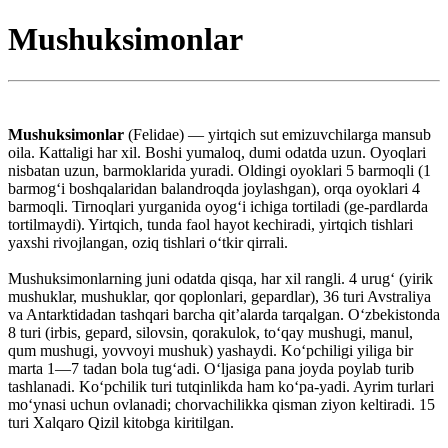
Mushuksimonlar
Mushuksimonlar
(Felidae) — yirtqich sut emizuvchilarga mansub
oila. Kattaligi har xil. Boshi yumaloq, dumi odatda uzun. Oyoqlari
nisbatan uzun, barmoklarida yuradi. Oldingi oyoklari 5 barmoqli (1
barmogʻi boshqalaridan balandroqda joylashgan), orqa oyoklari 4
barmoqli. Tirnoqlari yurganida oyogʻi ichiga tortiladi (ge-pardlarda
tortilmaydi). Yirtqich, tunda faol hayot kechiradi, yirtqich tishlari
yaxshi rivojlangan, oziq tishlari oʻtkir qirrali.
Mushuksimonlarning juni odatda qisqa, har xil rangli. 4 urugʻ (yirik
mushuklar, mushuklar, qor qoplonlari, gepardlar), 36 turi Avstraliya
va Antarktidadan tashqari barcha qitʼalarda tarqalgan. Oʻzbekistonda
8 turi (irbis, gepard, silovsin, qorakulok, toʻqay mushugi, manul,
qum mushugi, yovvoyi mushuk) yashaydi. Koʻpchiligi yiliga bir
marta 1—7 tadan bola tugʻadi. Oʻljasiga pana joyda poylab turib
tashlanadi. Koʻpchilik turi tutqinlikda ham koʻpa-yadi. Ayrim turlari
moʻynasi uchun ovlanadi; chorvachilikka qisman ziyon keltiradi. 15
turi Xalqaro Qizil kitobga kiritilgan.