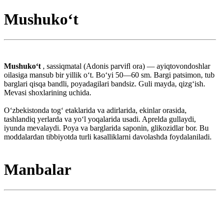
Mushuko‘t
Mushukoʻt
, sassiqmatal (Adonis parviﬂ ora) — ayiqtovondoshlar
oilasiga mansub bir yillik oʻt. Boʻyi 50—60 sm. Bargi patsimon, tub
barglari qisqa bandli, poyadagilari bandsiz. Guli mayda, qizgʻish.
Mevasi shoxlarining uchida.
Oʻzbekistonda togʻ etaklarida va adirlarida, ekinlar orasida,
tashlandiq yerlarda va yoʻl yoqalarida usadi. Aprelda gullaydi,
iyunda mevalaydi. Poya va barglarida saponin, glikozidlar bor. Bu
moddalardan tibbiyotda turli kasalliklarni davolashda foydalaniladi.
Manbalar