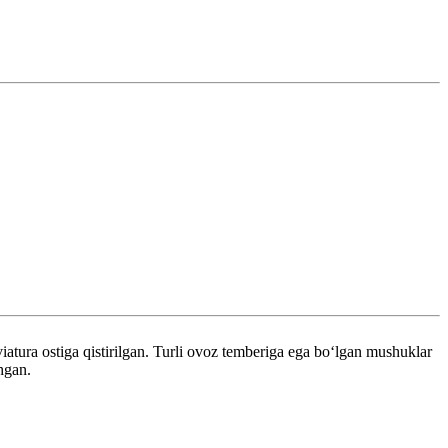
atura ostiga qistirilgan. Turli ovoz temberiga ega boʻlgan mushuklar
hgan.