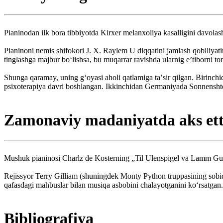
Pianinodan ilk bora tibbiyotda Kirxer melanxoliya kasalligini davola
Pianinoni nemis shifokori J. X. Raylem U diqqatini jamlash qobiliya
tinglashga majbur boʻlishsa, bu muqarrar ravishda ularnig eʼtiborni t
Shunga qaramay, uning gʻoyasi aholi qatlamiga taʼsir qilgan. Birinchi
psixoterapiya davri boshlangan. Ikkinchidan Germaniyada Sonnenshtey
Zamonaviy madaniyatda aks etti
Mushuk pianinosi Charlz de Kosterning „Til Ulenspigel va Lamm Gud
Rejissyor Terry Gilliam (shuningdek Monty Python truppasining sobi
qafasdagi mahbuslar bilan musiqa asbobini chalayotganini koʻrsatgan. 
Bibliografiya