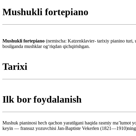
Mushukli fortepiano
Mushukli fortepiano
(nemischa: Katzenklavier- tarixiy pianino turi, 
bosilganda mushklar ogʻriqdan qichqirishgan.
Tarixi
Ilk bor foydalanish
Mushuk pianinosi hech qachon yaratilgani haqida rasmiy maʼlumot yoʻq
keyin — fransuz yozuvchisi Jan-Baptiste Vekerlen (1821—1910)ning (Mus