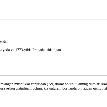
bergan.
Layeda va 1773-yilda Pragada ishlatilgan.
angan mushuklar zanjiridan (7-9) iborat boʻlib, ularning dumlari klavi
ura ostiga qistirilgani uchun, klaviaturani bosganda ogʻriqdan qichqiris