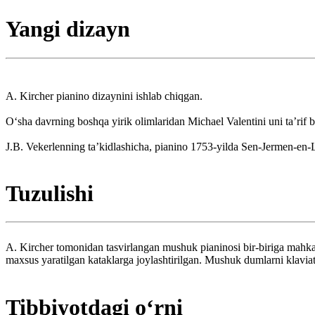
Yangi dizayn
A. Kircher pianino dizaynini ishlab chiqgan.
Oʻsha davrning boshqa yirik olimlaridan Michael Valentini uni taʼrif 
J.B. Vekerlenning taʼkidlashicha, pianino 1753-yilda Sen-Jermen-en-
Tuzulishi
A. Kircher tomonidan tasvirlangan mushuk pianinosi bir-biriga mahkaml
maxsus yaratilgan kataklarga joylashtirilgan. Mushuk dumlarni klaviat
Tibbiyotdagi oʻrni