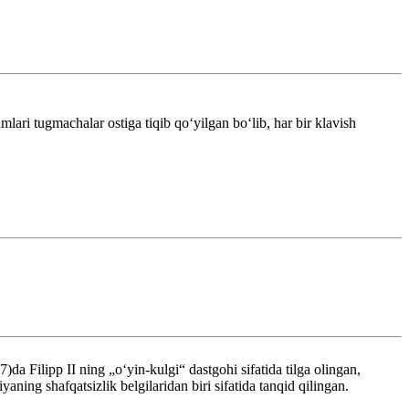
mlari tugmachalar ostiga tiqib qoʻyilgan boʻlib, har bir klavish
 Filipp II ning „oʻyin-kulgi“ dastgohi sifatida tilga olingan,
ing shafqatsizlik belgilaridan biri sifatida tanqid qilingan.