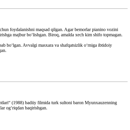
uchun foydalanishni maqsad qilgan. Agar bemorlar pianino vozini
oʻtirishga majbur boʻlishgan. Biroq, amalda xech kim shifo topmagan.
ab boʻlgan. Avvalgi masxara va shafqatsizlik oʻrniga ibtidoiy
gan.
lari“ (1988) badiiy filmida turk sultoni baron Myunxauzenning
lar ogʻriqdan baqirishgan.