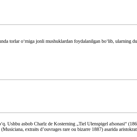
unda torlar oʻrniga jonli mushuklardan foydalanilgan boʻlib, ularning du
. Ushbu asbob Charlz de Kosterning „Tiel Ulenspigel afsonasi“ (1867)da
iciana, extraits d’ouvrages rare ou bizarre 1887) asarida aristokratiyan