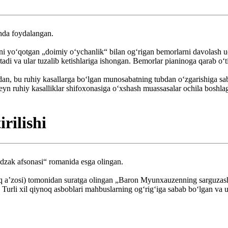
shda foydalangan.
tini yoʻqotgan „doimiy oʻychanlik“ bilan ogʻrigan bemorlarni davolash 
ortadi va ular tuzalib ketishlariga ishongan. Bemorlar pianinoga qarab 
dan, bu ruhiy kasallarga boʻlgan munosabatning tubdan oʻzgarishiga sab
n ruhiy kasalliklar shifoxonasiga oʻxshash muassasalar ochila boshla
rilishi
zak afsonasi“ romanida esga olingan.
q aʼzosi) tomonidan suratga olingan „Baron Myunxauzenning sarguzasht
Turli xil qiynoq asboblari mahbuslarning ogʻrigʻiga sabab boʻlgan va u