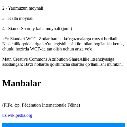
2 - Yarimuzun moynali
3 - Kalta moynali
4 - Siamo-Sharqiy kalta moynali (junli)
«*» Standart WCC. Zotlar barcha ko'rgazmalarga ruxsat beriladi.
Naslchilik qoidalariga ko'ra, tegishli tashkilot bilan bog'lanish kerak,
chunki hozirda WCF-da tan olish uchun ariza yo'q.
Matn Creative Commons Attribution-ShareAlike litsenziyasiga
asoslangan; Ba'zi hollarda qo'shimcha shartlar qo'llanilishi mumkin.
Manbalar
(FIFe, фр. Fédération Internationale Féline)
uz.wikipedia.org