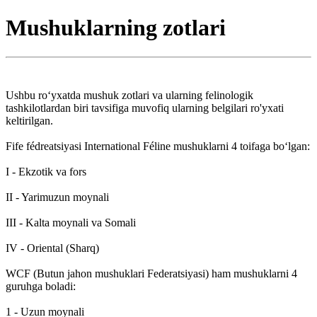
Mushuklarning zotlari
Ushbu roʻyxatda mushuk zotlari va ularning felinologik
tashkilotlardan biri tavsifiga muvofiq ularning belgilari ro'yxati
keltirilgan.
Fife fédreatsiyasi International Féline mushuklarni 4 toifaga boʻlgan:
I - Ekzotik va fors
II - Yarimuzun moynali
III - Kalta moynali va Somali
IV - Oriental (Sharq)
WCF (Butun jahon mushuklari Federatsiyasi) ham mushuklarni 4
guruhga boladi:
1 - Uzun moynali