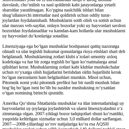
davolash, choʻmilish va nasl qoldirish kabi jarayonlarga yetarli
sharoitlar yaratilmagan. Koʻpgina naslchilik ishlari bilan
shugʻullanuvchi internatlar nasl qoldirish uchun oddiy turar-
joylardan foydalanishadi. Mushuklarni sotib olish va sotish uchun
ular maxsus veb-saytlar, onlayn bozorlar yoki uy hayvonlari savdosi
bozoridan foydalanadilar va kamdan-kam hollarda ular mushuklarni
uy hayvonlari doʻkonlariga sotadilar.
Litsenziyaga ega boʻlgan mushuklar boshpanasi qattiq nazoratga
olinadi va ular tegishli hukumat qonunlariga rioya etishlari shart deb
belgilanadi. Mushuklarning zotlari klubi aʼzolari umumiy axloq
kodeksiga va har bir zotga tegishli boʻlgan koʻrsatmalarga amal
qilishlari kerar. Mushuklarning zotlari kabi klublar mushukchalar
uchun roʻyxatga olish hujjatlarini berishdan oldin bajarilishi kerak
boʻlgan mezonlarni ham belgilashlari mumkin. Misol uchun,
Pitomnik nomi yoki pitomnik prefiksi har bir naslli mushuk bilan
bogʻliq boʻlgan ismi boʻlib bu nasldor mushukning roʻyxatdan
oʻtgan nomining birinchi qismidir.
Amerika Qoʻshma Shtatlarida mushuklar va itlar internatlaridagi uy
hayvonlarini uy-joylarga joylashtirish va ularni litsenziyalashni oʻz
zimmasiga olgan. 2007-yildagi bozor tadqiqotlari shuni koʻrsatdiki,
yuqorida keltirilgan xizmatlar uchun 3,0 milliard dollar sarflangan.
2007—2008-yillardagi soʻrov natijalariga koʻra esa AQSH