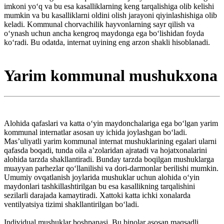
imkoni yoʻq va bu esa kasalliklarning keng tarqalishiga olib kelishi
mumkin va bu kasalliklarni oldini olish jarayoni qiyinlashishiga olib
keladi. Kommunal chorvachilik hayvonlarning sayr qilish va
oʻynash uchun ancha kengroq maydonga ega boʻlishidan foyda
koʻradi. Bu odatda, internat uyining eng arzon shakli hisoblanadi.
Yarim kommunal mushukxona
Alohida qafaslari va katta oʻyin maydonchalariga ega boʻlgan yarim
kommunal internatlar asosan uy ichida joylashgan boʻladi.
Mas’uliyatli yarim kommunal internat mushuklarining egalari ularni
qafasda boqadi, tunda oila aʼzolaridan ajratadi va hojatxonalarini
alohida tarzda shakllantiradi. Bunday tarzda boqilgan mushuklarga
muayyan parhezlar qoʻllanilishi va dori-darmonlar berilishi mumkin.
Umumiy ovqatlanish joylarida mushuklar uchun alohida oʻyin
maydonlari tashkillashtirilgan bu esa kasallikning tarqalishini
sezilarli darajada kamaytiradi. Xattoki katta ichki xonalarda
ventilyatsiya tizimi shakllantirilgan boʻladi.
Individual mushuklar boshpanasi. Bu binolar asosan maqsadli