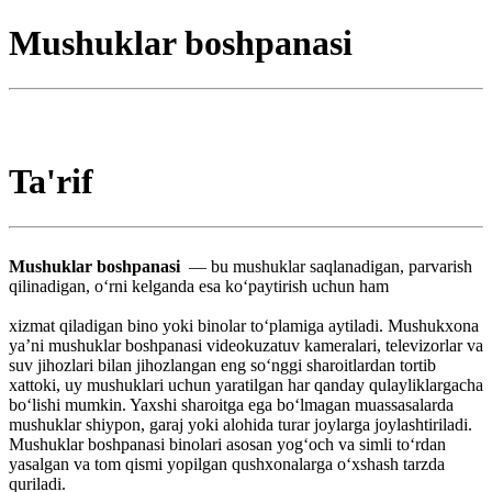
Mushuklar boshpanasi
Ta'rif
Mushuklar boshpanasi
— bu mushuklar saqlanadigan, parvarish
qilinadigan, oʻrni kelganda esa koʻpaytirish uchun ham
xizmat qiladigan bino yoki binolar toʻplamiga aytiladi. Mushukxona
yaʼni mushuklar boshpanasi videokuzatuv kameralari, televizorlar va
suv jihozlari bilan jihozlangan eng soʻnggi sharoitlardan tortib
xattoki, uy mushuklari uchun yaratilgan har qanday qulayliklargacha
boʻlishi mumkin. Yaxshi sharoitga ega boʻlmagan muassasalarda
mushuklar shiypon, garaj yoki alohida turar joylarga joylashtiriladi.
Mushuklar boshpanasi binolari asosan yogʻoch va simli toʻrdan
yasalgan va tom qismi yopilgan qushxonalarga oʻxshash tarzda
quriladi.