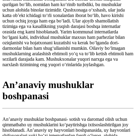
qurilgan boʻlib, nomidan ham koʻrinib turibdiki, bu mushuklar
uchun alohida binolar tizimidir. Qushxonaga oʻxshash, ular juda
katta ob’ekt ichidagi toʻrli xonalardan iborat boʻlib, havo kirishi
uchun ochiq joyga ham ega boʻladi. Ular ajoyib shamollatish
tizimiga ega va kasallikning yuqish darajasi boshqa internatlar
orasida eng kami hisoblanadi. Yarim kommunal internatlarda
boʻlgani kabi, individual mushuklar maxsus ham parhezlar bilan
oziqlanishi va hojatxonani kuzatishi va kerak boʻlganda dori-
darmonlar bilan ham shugʻullanishi mumkin. Oilaviy boʻlmagan
mushuklarning aralashish ehtimoli yoʻq va toʻlib ketish ehtimoli ham
sezilarli darajada kam. Mushukxonalar yuqori narxga ega va
narxlash tizimining eng yuqori oʻrinlarida joylashgan.
Anʼanaviy mushuklar
boshpanasi
Anʼanaviy mushuklar boshpanasi- sotish va daromad olish uchun
qimmatbaho uy mushuklarini koʻpaytirishga ixtisoslashtirilgan joy
hisoblanadi. Anʼanaviy uy hayvonlari boshpanasida, uy hayvonlari
shifoxonalari yoki baʼzi internatlardan farqli oʻlaroq, alohida