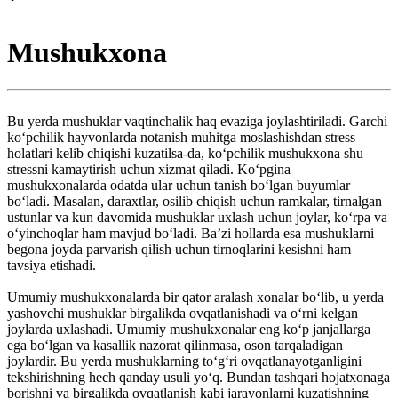
Mushukxona
Bu yerda mushuklar vaqtinchalik haq evaziga joylashtiriladi. Garchi
koʻpchilik hayvonlarda notanish muhitga moslashishdan stress
holatlari kelib chiqishi kuzatilsa-da, koʻpchilik mushukxona shu
stressni kamaytirish uchun xizmat qiladi. Koʻpgina
mushukxonalarda odatda ular uchun tanish boʻlgan buyumlar
boʻladi. Masalan, daraxtlar, osilib chiqish uchun ramkalar, tirnalgan
ustunlar va kun davomida mushuklar uxlash uchun joylar, koʻrpa va
oʻyinchoqlar ham mavjud boʻladi. Baʼzi hollarda esa mushuklarni
begona joyda parvarish qilish uchun tirnoqlarini kesishni ham
tavsiya etishadi.
Umumiy mushukxonalarda bir qator aralash xonalar boʻlib, u yerda
yashovchi mushuklar birgalikda ovqatlanishadi va oʻrni kelgan
joylarda uxlashadi. Umumiy mushukxonalar eng koʻp janjallarga
ega boʻlgan va kasallik nazorat qilinmasa, oson tarqaladigan
joylardir. Bu yerda mushuklarning toʻgʻri ovqatlanayotganligini
tekshirishning hech qanday usuli yoʻq. Bundan tashqari hojatxonaga
borishni va birgalikda ovqatlanish kabi jarayonlarni kuzatishning