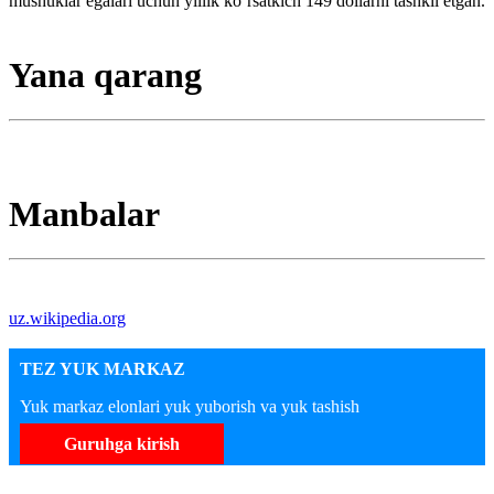
mushuklar egalari uchun yillik koʻrsatkich 149 dollarni tashkil etgan.
Yana qarang
Manbalar
uz.wikipedia.org
TEZ YUK MARKAZ
Yuk markaz elonlari yuk yuborish va yuk tashish
Guruhga kirish