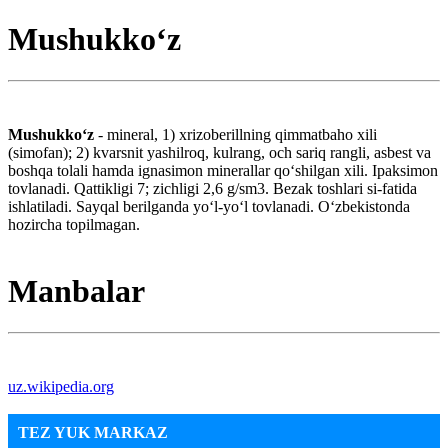
Mushukkoʻz
Mushukkoʻz
- mineral, 1) xrizoberillning qimmatbaho xili
(simofan); 2) kvarsnit yashilroq, kulrang, och sariq rangli, asbest va
boshqa tolali hamda ignasimon minerallar qoʻshilgan xili. Ipaksimon
tovlanadi. Qattikligi 7; zichligi 2,6 g/sm3. Bezak toshlari si-fatida
ishlatiladi. Sayqal berilganda yoʻl-yoʻl tovlanadi. Oʻzbekistonda
hozircha topilmagan.
Manbalar
uz.wikipedia.org
TEZ YUK MARKAZ