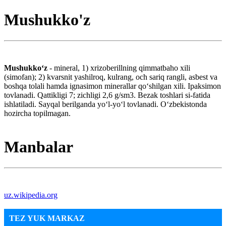
Mushukko'z
Mushukkoʻz
- mineral, 1) xrizoberillning qimmatbaho xili
(simofan); 2) kvarsnit yashilroq, kulrang, och sariq rangli, asbest va
boshqa tolali hamda ignasimon minerallar qoʻshilgan xili. Ipaksimon
tovlanadi. Qattikligi 7; zichligi 2,6 g/sm3. Bezak toshlari si-fatida
ishlatiladi. Sayqal berilganda yoʻl-yoʻl tovlanadi. Oʻzbekistonda
hozircha topilmagan.
Manbalar
uz.wikipedia.org
TEZ YUK MARKAZ