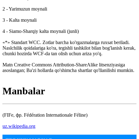
2 - Yarimuzun moynali
3 - Kalta moynali
4 - Siamo-Sharqiy kalta moynali (junli)
«*» Standart WCC. Zotlar barcha ko'rgazmalarga ruxsat beriladi.
Naslchilik qoidalariga ko'ra, tegishli tashkilot bilan bog'lanish kerak,
chunki hozirda WCF-da tan olish uchun ariza yo'q.
Matn Creative Commons Attribution-ShareAlike litsenziyasiga
asoslangan; Ba'zi hollarda qo'shimcha shartlar qo'llanilishi mumkin.
Manbalar
(FIFe, фр. Fédération Internationale Féline)
uz.wikipedia.org