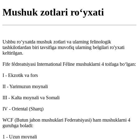
Mushuk zotlari roʻyxati
Ushbu roʻyxatda mushuk zotlari va ularning felinologik
tashkilotlardan biri tavsifiga muvofiq ularning belgilari ro'yxati
keltirilgan.
Fife fédreatsiyasi International Féline mushuklarni 4 toifaga boʻlgan:
I - Ekzotik va fors
II - Yarimuzun moynali
III - Kalta moynali va Somali
IV - Oriental (Sharq)
WCF (Butun jahon mushuklari Federatsiyasi) ham mushuklarni 4
guruhga boladi:
1 - Uzun moynali