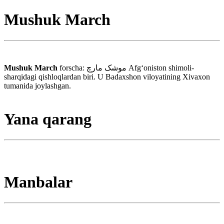
Mushuk March
Mushuk March
forscha: موشک مارچ Afgʻoniston shimoli-
sharqidagi qishloqlardan biri. U Badaxshon viloyatining Xivaxon
tumanida joylashgan.
Yana qarang
Manbalar