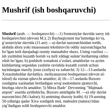
Mushrif (ish boshqaruvchi)
Mushrif
(arab. — boshqaruvchi) —1) Somoniylar davrida saroy ish
boshqaruvchisi (devoni M.); 2) Bayhaqiynnnt maʼlumotiga koʻra,
gʻaznaviylar davrida (11-asr) —a) davlat nazoratchisidan tortib,
alohida idora yoki muassasani tekshiruvchi oddiy nazoratchigacha
boʻlgan turli darajadagi rasmiy mansabdor shaxs. Uning vazifasi —
ish yuritishni kuzatib borish va turli xildagi suiisteʼmollarning oldini
olish boʻlgan; b) podshoh xonadoni aʼzolari, amaldorlar va ayrim
kishilarning orqasidan yashirin ravishda kuzatib yurish uchun
tayinlangan maxfiy josus (xufiya) va xabarchi; 3) 12—13-asrlarda
Xorazmshohlar davlatilya. moliyanazorat boshqarmasi (devon ul-
ishraf) da xizmat qiluvchi amaldor; 4) 16—17-asrlarda Buxoro
xonligitsa xazinadan beriladigan sovgʻasalomlarni ajratuvchi,
hisobga oluvchi amaldor; 5) Mirza Badeʼ Devonning "Majmaal-
arqom" asarida aytilishicha, Buxoro amirligida M. —a) oliy davlat
nazoratchisi (M.i kalon); b) amirning shaxsiy kotibi; 6) 19-asrning
50-yillariga qadar Xiva xonligish mol, mahsulot (natura) bilan
yigʻiladigan solili boshqaruvchi amaldor.