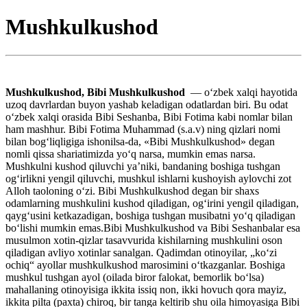
Mushkulkushod
Mushkulkushod, Bibi Mushkulkushod
— oʻzbek xalqi hayotida
uzoq davrlardan buyon yashab keladigan odatlardan biri. Bu odat
oʻzbek xalqi orasida Bibi Seshanba, Bibi Fotima kabi nomlar bilan
ham mashhur. Bibi Fotima Muhammad (s.a.v) ning qizlari nomi
bilan bogʻliqligiga ishonilsa-da, «Bibi Mushkulkushod» degan
nomli qissa shariatimizda yoʻq narsa, mumkin emas narsa.
Mushkulni kushod qiluvchi ya’niki, bandaning boshiga tushgan
ogʻirlikni yengil qiluvchi, mushkul ishlarni kushoyish aylovchi zot
Alloh taoloning oʻzi. Bibi Mushkulkushod degan bir shaxs
odamlarning mushkulini kushod qiladigan, ogʻirini yengil qiladigan,
qaygʻusini ketkazadigan, boshiga tushgan musibatni yoʻq qiladigan
boʻlishi mumkin emas.Bibi Mushkulkushod va Bibi Seshanbalar esa
musulmon xotin-qizlar tasavvurida kishilarning mushkulini oson
qiladigan avliyo xotinlar sanalgan. Qadimdan otinoyilar, „koʻzi
ochiq“ ayollar mushkulkushod marosimini oʻtkazganlar. Boshiga
mushkul tushgan ayol (oilada biror falokat, bemorlik boʻlsa)
mahallaning otinoyisiga ikkita issiq non, ikki hovuch qora mayiz,
ikkita pilta (paxta) chiroq, bir tanga keltirib shu oila himoyasiga Bibi