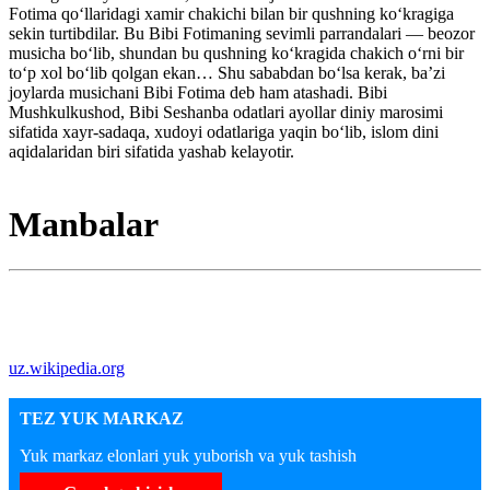
Fotima qoʻllaridagi xamir chakichi bilan bir qushning koʻkragiga
sekin turtibdilar. Bu Bibi Fotimaning sevimli parrandalari — beozor
musicha boʻlib, shundan bu qushning koʻkragida chakich oʻrni bir
toʻp xol boʻlib qolgan ekan… Shu sababdan boʻlsa kerak, baʼzi
joylarda musichani Bibi Fotima deb ham atashadi. Bibi
Mushkulkushod, Bibi Seshanba odatlari ayollar diniy marosimi
sifatida xayr-sadaqa, xudoyi odatlariga yaqin boʻlib, islom dini
aqidalaridan biri sifatida yashab kelayotir.
Manbalar
uz.wikipedia.org
TEZ YUK MARKAZ
Yuk markaz elonlari yuk yuborish va yuk tashish