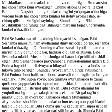
Mushkulkushoddan madad soʻrab tilovat oʻqittirilgan. Bu marosim
har chorshanba kuni oʻtkazilgan. Chunki afsonaga koʻra, Hazrat
Bahouddin Naqshbandning xolalari oʻrogʻini yoʻqotgan oʻtinchiga
yordam berib har chorshanba kunlari bu ilohiy ayolni eslab, is-
chiroq qilishi lozimligini tayinlagan. Shundan buyon Bibi
Mushkulkushod ruhiga bagʻishlangan marosim faqat Chorshanba
kunlari oʻtkazilib kelingan. =
Bibi Seshanba esa oila baxtining himoyachisi sanalgan. Bibi
Seshanba marosimi ham ayollarning diniy urf-odati boʻlib, seshanba
kunlari oʻtkazilgan. Qur’onning maʼlum suralari yodlanib, amr-u
maʼruf, diniy qonun qoidalar, hadislar oʻqilgan eslatilgan. Bibi
Seshanba odatida Mushkulkushodga nisbatan koʻpchilikni tashkil
etgan. Bibi Seshanbalarda paygʻambar alayhissalomning qizlari Bibi
Fotima hayotidan turli rivoyat-u hikoyatlar, ibratli voqea-hodisalar
hikoya qilib berilgan. Shunday rivoyatlarning birida aytilishicha,
Bibi Fotima shunchalik mehribon, saxovatli va koʻngilchan boʻlgan
ekanlarki, hatto supra yoyib, non qilishga oʻtirganlarida to xamir
qorib non yopgunlaricha suprani turli qushlar, kabutarlar oʻrab olib,
unni choʻqishib, isteʼmol qilisharkan. Bibi Fotima ularning bu
yoqimli mashgʻulotiga xalaqit bermas ekanlar. Bir gal tagʻin shu
mashgʻulot bilan ovora boʻlganlarida otalari Muhammad
alayhissalom shoshiltirib ummatlari uchun tezroq non yopishlarini
talab qilib qolibdilar. Bibi Fotima qush-u kabutarlarni supra ustidan
nechogʻlik haydamasinlar, ular nari siljishmasmish. Shunda Bibi