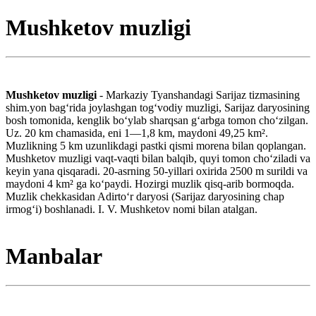
Mushketov muzligi
Mushketov muzligi
- Markaziy Tyanshandagi Sarijaz tizmasining
shim.yon bagʻrida joylashgan togʻvodiy muzligi, Sarijaz daryosining
bosh tomonida, kenglik boʻylab sharqsan gʻarbga tomon choʻzilgan.
Uz. 20 km chamasida, eni 1—1,8 km, maydoni 49,25 km².
Muzlikning 5 km uzunlikdagi pastki qismi morena bilan qoplangan.
Mushketov muzligi vaqt-vaqti bilan balqib, quyi tomon choʻziladi va
keyin yana qisqaradi. 20-asrning 50-yillari oxirida 2500 m surildi va
maydoni 4 km² ga koʻpaydi. Hozirgi muzlik qisq-arib bormoqda.
Muzlik chekkasidan Adirtoʻr daryosi (Sarijaz daryosining chap
irmogʻi) boshlanadi. I. V. Mushketov nomi bilan atalgan.
Manbalar