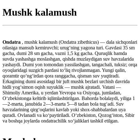
Mushk kalamush
Ondatra
, mushk kalamush (Ondatra zibethicus) — dala sichqonlari
oilasiga mansub kemiruvchi; urugʻning yagona turi. Gavdasi 35 sm
gacha, dumi 28 sm gacha, vazni 1,5 kg gacha. Quruqlik hamda
suvda yashashga moslashgan, qishda muzlaydigan suv havzalarida
yashaydi. Dumi yon tomondan yassilashgan, tangachali, tuksiz; orqa
oyoqlaridagi suzgich pardasi toʻliq rivojlanmagan. Yungi qalin,
qoramtir qoʻngʻirdan qora ranggacha, qisman suv yuqtiradi.
Erkagining dumi asosidagi bir juft mushk bezlari urchish davrida
hidli yogʻsimon oqish suyuklik — mushk ajratadi. Vatani —
Shimoliy Amerika, u yerdan Yevropa va Osiyoga, jumladan,
Oʻzbekistonga keltirib iqlimlashtirilgan. Bahorda bolalaydi, yiliga 1
—2-marta, janubida 2—3-marta 5—8 tadan bola tugʻadi. Suv
havzalarining qirgʻoqlarini kavlab yoki shox-shabbalardan uya
quradi. Ovlanadi va koʻpaytiriladi. Oʻzbekiston, Qozogʻiston, Sibir
va boshqa joylarda ondatrachilik xoʻjaliklari tashkil etilgan.