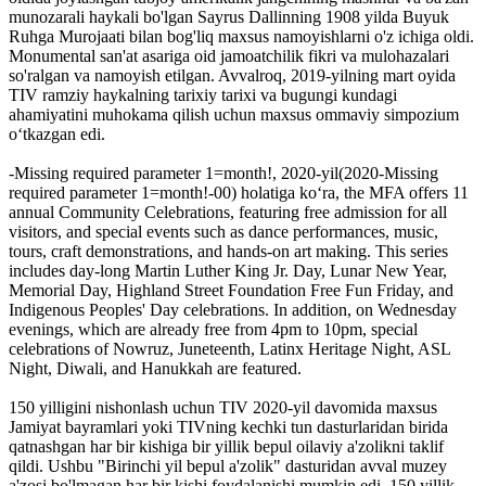
munozarali haykali bo'lgan Sayrus Dallinning 1908 yilda Buyuk
Ruhga Murojaati bilan bog'liq maxsus namoyishlarni o'z ichiga oldi.
Monumental san'at asariga oid jamoatchilik fikri va mulohazalari
so'ralgan va namoyish etilgan. Avvalroq, 2019-yilning mart oyida
TIV ramziy haykalning tarixiy tarixi va bugungi kundagi
ahamiyatini muhokama qilish uchun maxsus ommaviy simpozium
oʻtkazgan edi.
-Missing required parameter 1=month!, 2020-yil(2020-Missing
required parameter 1=month!-00) holatiga koʻra, the MFA offers 11
annual Community Celebrations, featuring free admission for all
visitors, and special events such as dance performances, music,
tours, craft demonstrations, and hands-on art making. This series
includes day-long Martin Luther King Jr. Day, Lunar New Year,
Memorial Day, Highland Street Foundation Free Fun Friday, and
Indigenous Peoples' Day celebrations. In addition, on Wednesday
evenings, which are already free from 4pm to 10pm, special
celebrations of Nowruz, Juneteenth, Latinx Heritage Night, ASL
Night, Diwali, and Hanukkah are featured.
150 yilligini nishonlash uchun TIV 2020-yil davomida maxsus
Jamiyat bayramlari yoki TIVning kechki tun dasturlaridan birida
qatnashgan har bir kishiga bir yillik bepul oilaviy a'zolikni taklif
qildi. Ushbu "Birinchi yil bepul a'zolik" dasturidan avval muzey
a'zosi bo'lmagan har bir kishi foydalanishi mumkin edi. 150 yillik