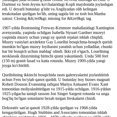
Dartmut va Sent-Jeyms ko'chalaridagi Kopli maydonida joylashgan
edi. U deyarli butunlay g'isht va Angliyadan olib kelingan
terakotadan qurilgan bo'lib, uning tagida bir oz tosh bor.Manba
xatosi: Closing &lt;/ref&gt; missing for &lt;ref&gt; tag
1907-yilda Bostonning Fenway-Kenmore mahallasidagi Xantington
avenyusida, yaqinda ochilgan Isabella Styuart Gardner muzeyi
yaqinida muzey uchun yangi uy qurish rejalari ishlab chiqildi.
Muzey vasiylari arxitektor Gay Louellni bosqichma-bosqich qurish
mumkin bo'lgan muzey loyihasini yaratish uchun yolladilar, chunki
har bir bosqich uchun mablag' olindi. Ikki yil o'tgach, Louellning
neoklassik dizaynining birinchi qismi yakunlandi. Unda 500 feet
(150 m) granit fasad va katta rotunda. Muzey 1909-yilda yangi
joyga ko'chirildi.
Qurilishning ikkinchi bosqichida rasm galereyalarini joylashtirish
uchun Fens bo'ylab qanot qurildi. U butunlay boy biznes magnati
Robert Douson Evansning rafiqasi Mariya Antuanet Evans Xant
tomonidan moliyalashtirilgan va 1915-yilda ochilgan. 1916-yildan
1925-yilgacha taniqli rassom Jon Singer Sargent rotunda va unga
bog'liq bo'lgan ustunlarni bezab turgan freskalarni chizdi.
Dekorativ san'at qanoti 1928-yilda qurilgan va 1968-yilda
kengaytirilgan. Hugh Stubbins and Associates tomonidan ishlab