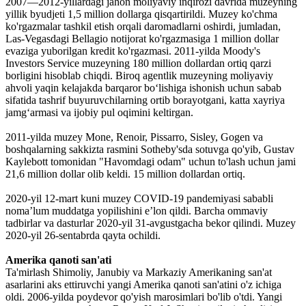
2007—2012-yillardagi jahon moliyaviy inqirozi davrida muzeyning
yillik byudjeti 1,5 million dollarga qisqartirildi. Muzey ko'chma
ko'rgazmalar tashkil etish orqali daromadlarni oshirdi, jumladan,
Las-Vegasdagi Bellagio notijorat ko'rgazmasiga 1 million dollar
evaziga yuborilgan kredit ko'rgazmasi. 2011-yilda Moody's
Investors Service muzeyning 180 million dollardan ortiq qarzi
borligini hisoblab chiqdi. Biroq agentlik muzeyning moliyaviy
ahvoli yaqin kelajakda barqaror boʻlishiga ishonish uchun sabab
sifatida tashrif buyuruvchilarning ortib borayotgani, katta xayriya
jamgʻarmasi va ijobiy pul oqimini keltirgan.
2011-yilda muzey Mone, Renoir, Pissarro, Sisley, Gogen va
boshqalarning sakkizta rasmini Sotheby'sda sotuvga qo'yib, Gustav
Kaylebott tomonidan "Havomdagi odam" uchun to'lash uchun jami
21,6 million dollar olib keldi. 15 million dollardan ortiq.
2020-yil 12-mart kuni muzey COVID-19 pandemiyasi sababli
nomaʼlum muddatga yopilishini eʼlon qildi. Barcha ommaviy
tadbirlar va dasturlar 2020-yil 31-avgustgacha bekor qilindi. Muzey
2020-yil 26-sentabrda qayta ochildi.
Amerika qanoti san'ati
Ta'mirlash Shimoliy, Janubiy va Markaziy Amerikaning san'at
asarlarini aks ettiruvchi yangi Amerika qanoti san'atini o'z ichiga
oldi. 2006-yilda poydevor qo'yish marosimlari bo'lib o'tdi. Yangi