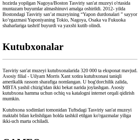
hozirda yopilgan Nagoya/Boston Tasviriy san'at muzeyi o'rtasida
muntazam buyumlar almashinuvi amalga oshirildi. 2012- yilda
Bostondagi Tasviriy sanʼat muzeyining “Yapon durdonalari ” sayyor
koʻrgazmasi Yaponiyaning Tokio, Nagoya, Osaka va Fukuoka
shaharlariga tashrif buyurdi va yaxshi kutib olindi.
Kutubxonalar
Tasviriy san'at muzeyi kutubxonalarida 320 000 ta eksponat mavjud.
Asosiy filial - Uilyam Morris Xant xotira kutubxonasi taniqli
amerikalik rassom sharafiga nomlangan. U bog'dorchilik zalida,
MBTA yashil chizig'idan ikki bekat narida joylashgan. Asosiy
kutubxona hamma uchun ochiq va katalogni internet orqali qidirish
mumkin.
Kutubxona xodimlari tomonidan Tuftsdagi Tasviriy san'at muzeyi
maktabi bilan kelishilgan holda tashkil etilgan ko'rgazmalar yiliga
ikki-uch marta ochiladi.