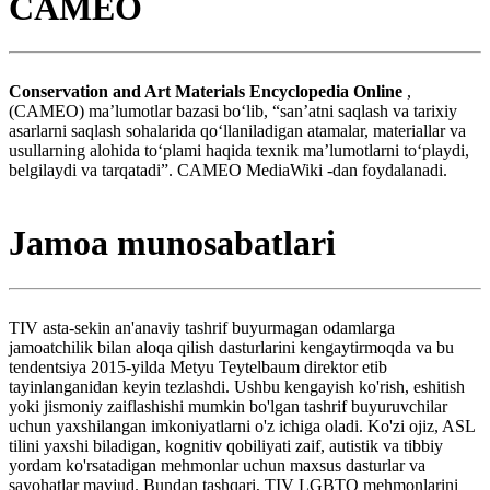
CAMEO
Conservation and Art Materials Encyclopedia Online
,
(CAMEO) maʼlumotlar bazasi boʻlib, “sanʼatni saqlash va tarixiy
asarlarni saqlash sohalarida qoʻllaniladigan atamalar, materiallar va
usullarning alohida toʻplami haqida texnik maʼlumotlarni toʻplaydi,
belgilaydi va tarqatadi”. CAMEO MediaWiki -dan foydalanadi.
Jamoa munosabatlari
TIV asta-sekin an'anaviy tashrif buyurmagan odamlarga
jamoatchilik bilan aloqa qilish dasturlarini kengaytirmoqda va bu
tendentsiya 2015-yilda Metyu Teytelbaum direktor etib
tayinlanganidan keyin tezlashdi. Ushbu kengayish ko'rish, eshitish
yoki jismoniy zaiflashishi mumkin bo'lgan tashrif buyuruvchilar
uchun yaxshilangan imkoniyatlarni o'z ichiga oladi. Ko'zi ojiz, ASL
tilini yaxshi biladigan, kognitiv qobiliyati zaif, autistik va tibbiy
yordam ko'rsatadigan mehmonlar uchun maxsus dasturlar va
sayohatlar mavjud. Bundan tashqari, TIV LGBTQ mehmonlarini