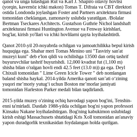
qanot va unga tutashgan Rut va Karl J. Shapiro oilaviy hovlisi
(yorqin, kavernöz ichki makon) Tomas T. Difraia va CBT direktori
ostida Londonda joylashgan Foster and Partners arxitektura firmasi
tomonidan cheklangan, zamonaviy uslubda yaratilgan. /Bolalar
Bertman Tseckares Architects. Gustafson Guthrie Nichol landshaft
arxitekturasi firmasi Huntington Avenue va Fenway kirishlari,
bog'lar, kirish yo'llari va ichki hovlilarni qayta loyihalashtirdi.
Qanot 2010-yil 20-noyabrda ochilgan va jamoatchilikka bepul kirish
huquqiga ega. Shahar meri Tomas Menino uni "Tasviriy san'at
muzeyi kuni" deb e'lon qildi va ochilishga 13500 dan ortiq tashrif
buyuruvchilar tashrif buyurishdi. 12,000 kvadrat fut (1,100 m)
shisha bilan o'ralgan hovli endi 42.5 feet (13.0 m)) ga ega. Deyl
Chixuli tomonidan " Lime Green Icicle Tower " deb nomlangan
baland shisha haykal. 2014-yilda Amerika qanoti sanʼati oʻzining
yuqori meʼmoriy yutugʻi uchun Boston meʼmorlar jamiyati
tomonidan Harleston Parker medali bilan taqdirlandi.
2015-yilda muzey o'zining ochiq havodagi yapon bog'ini, Tenshin-
enni ta'mirladi. Dastlab 1988-yilda ochilgan bog'ni yapon professori
Kinsaku Nakane loyihalashtirgan. Bog'ning kabukimon uslubidagi
kirish eshigi Massachusets shtatidagi Kris Xoll tomonidan an'anaviy
yapon duradgorlik texnikasidan foydalangan holda qurilgan.