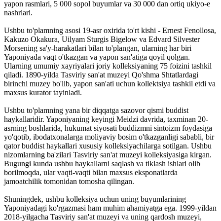
yapon rasmlari, 5 000 sopol buyumlar va 30 000 dan ortiq ukiyo-e
nashrlari.
Ushbu to'plamning asosi 19-asr oxirida to'rt kishi - Ernest Fenollosa,
Kakuzo Okakura, Uilyam Sturgis Bigelow va Edvard Silvester
Morsening sa'y-harakatlari bilan to'plangan, ularning har biri
Yaponiyada vaqt o'tkazgan va yapon san'atiga qoyil qolgan.
Ularning umumiy xayriyalari joriy kolleksiyaning 75 foizini tashkil
qiladi. 1890-yilda Tasviriy san'at muzeyi Qo'shma Shtatlardagi
birinchi muzey bo'lib, yapon san'ati uchun kollektsiya tashkil etdi va
maxsus kurator tayinladi.
Ushbu to'plamning yana bir diqqatga sazovor qismi buddist
haykallaridir. Yaponiyaning keyingi Meidzi davrida, taxminan 20-
asrning boshlarida, hukumat siyosati buddizmni sintoizm foydasiga
yo'qotib, ibodatxonalarga moliyaviy bosim o'tkazganligi sababli, bir
qator buddist haykallari xususiy kolleksiyachilarga sotilgan. Ushbu
nizomlarning ba'zilari Tasviriy san'at muzeyi kolleksiyasiga kirgan.
Bugungi kunda ushbu haykallarni saqlash va tiklash ishlari olib
borilmoqda, ular vaqti-vaqti bilan maxsus eksponatlarda
jamoatchilik tomonidan tomosha qilingan.
Shuningdek, ushbu kolleksiya uchun uning buyumlarining
Yaponiyadagi ko'rgazmasi ham muhim ahamiyatga ega. 1999-yildan
2018-yilgacha Tasviriy san'at muzeyi va uning qardosh muzeyi,