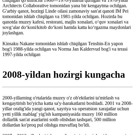
chiqilgan qo'shimcha 1966—1970-yillarda qurilgan va 1976-yilda
Architects Collaborative tomonidan yana bir kengaytma ochilgan.
G'arbiy qanot, hozirgi Linde oilasi zamonaviy san'at qanoti IM Pei
tomonidan ishlab chiqilgan va 1981-yilda ochilgan. Hozirda bu
qanotda muzey kafesi, restorani, majlis xonalari, oʻquv xonalari va
sovgʻalar doʻkoni/kitob doʻkoni hamda katta koʻrgazma maydonlari
joylashgan.
Kinsaku Nakane tomonidan ishlab chiqilgan Tenshin-En yapon
bog'i 1988-yilda ochilgan va Norma Jan Kaldervud bog'i va terasi
1997-yilda ochilgan
2008-yildan hozirgi kungacha
2000-yillarning o'rtalarida muzey o'z ob'ektlarini ta'mirlash va
kengaytirish bo'yicha katta sa'y-harakatlarni boshladi. 2001 va 2008-
yillar oralig'ida yangi qanot, xayriya va operatsion xarajatlar uchun
yetti yillik mablag' yig'ish kampaniyasida muzey 160 million
dollarlik san'at asarlarini sotib olishdan tashqari, 500 million
dollardan ko'proq pul olishga muvaffaq bo'ldi.