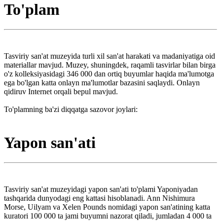
To'plam
Tasviriy san'at muzeyida turli xil san'at harakati va madaniyatiga oid
materiallar mavjud. Muzey, shuningdek, raqamli tasvirlar bilan birga
o'z kolleksiyasidagi 346 000 dan ortiq buyumlar haqida ma'lumotga
ega bo'lgan katta onlayn ma'lumotlar bazasini saqlaydi. Onlayn
qidiruv Internet orqali bepul mavjud.
To'plamning ba'zi diqqatga sazovor joylari:
Yapon san'ati
Tasviriy san'at muzeyidagi yapon san'ati to'plami Yaponiyadan
tashqarida dunyodagi eng kattasi hisoblanadi. Ann Nishimura
Morse, Uilyam va Xelen Pounds nomidagi yapon san'atining katta
kuratori 100 000 ta jami buyumni nazorat qiladi, jumladan 4 000 ta