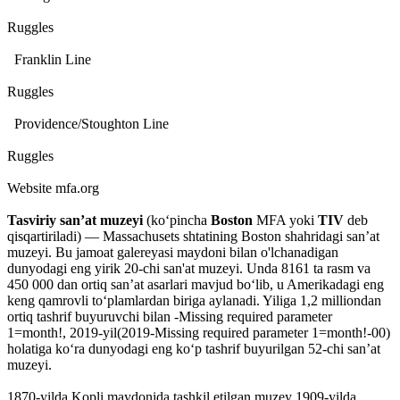
Ruggles
Franklin Line
Ruggles
Providence/​Stoughton Line
Ruggles
Website mfa.org
Tasviriy sanʼat muzeyi
(koʻpincha
Boston
MFA yoki
TIV
deb
qisqartiriladi) — Massachusets shtatining Boston shahridagi sanʼat
muzeyi. Bu jamoat galereyasi maydoni bilan o'lchanadigan
dunyodagi eng yirik 20-chi san'at muzeyi. Unda 8161 ta rasm va
450 000 dan ortiq sanʼat asarlari mavjud boʻlib, u Amerikadagi eng
keng qamrovli toʻplamlardan biriga aylanadi. Yiliga 1,2 milliondan
ortiq tashrif buyuruvchi bilan -Missing required parameter
1=month!, 2019-yil(2019-Missing required parameter 1=month!-00)
holatiga koʻra dunyodagi eng koʻp tashrif buyurilgan 52-chi sanʼat
muzeyi.
1870-yilda Kopli maydonida tashkil etilgan muzey 1909-yilda