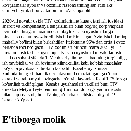
ko'rgazmalar ayollar va ozchilik rassomlarining san'atini aks
ettiruvchi yirik shou va tadbirlarni o'z ichiga oldi.
2020-yil noyabr oyida TIV xodimlarining katta qismi ish joyidagi
sharoit va kompensatsiya tengsizliklari bilan bogʻliq koʻp vaqtdan
beri hal etilmagan muammolar tufayli kasaba uyushmalariga
birlashish uchun ovoz berdi. Ishchilar Birlashgan Avto Ishchilarning
mahalliy bo'limi bilan birlashdilar. Ittifoqning 96% dan ortigʻi ovoz
berishda rozi boʻlgach, TIV xodimlari birinchi marta 2021-yil 17-
noyabrda ish tashlashga chiqdi. Kasaba uyushmalari vakillari ish
tashlash sababi sifatida TIV rahbariyatining ish haqining turg'unligi,
ish xavfsizligi va ish joyining xilma-xilligi kabi ko'plab masalalar
bo'yicha javobsiz ishtirokini ko'rsatdi. Kasaba uyushmasi
xodimlarining ish haqi ikki yil davomida muzlatilganiga e'tibor
qaratdi va rahbariyat hozirgacha to'rt yil davomida faqat 1,75 foizga
ko'tarilish taklif qilgan. Kasaba uyushmalari vakillari buni TIV
direktori Metyu Teytelbaumning 1 million dollarga yaqin maoshi
bilan taqqoslashdi, bu TIVning o'rtacha ishchisidan deyarli 19
baravar ko'p edi.
E'tiborga molik