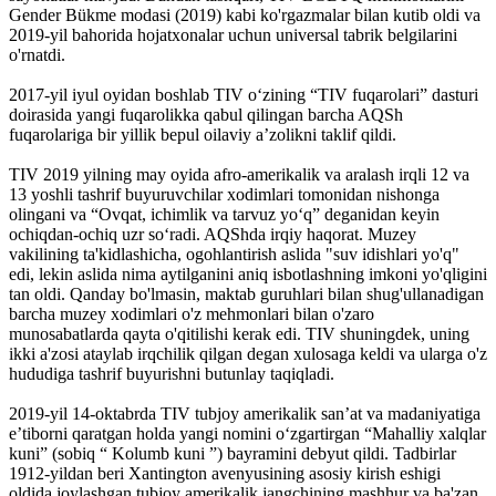
Gender Bükme modasi (2019) kabi ko'rgazmalar bilan kutib oldi va
2019-yil bahorida hojatxonalar uchun universal tabrik belgilarini
o'rnatdi.
2017-yil iyul oyidan boshlab TIV oʻzining “TIV fuqarolari” dasturi
doirasida yangi fuqarolikka qabul qilingan barcha AQSh
fuqarolariga bir yillik bepul oilaviy a’zolikni taklif qildi.
TIV 2019 yilning may oyida afro-amerikalik va aralash irqli 12 va
13 yoshli tashrif buyuruvchilar xodimlari tomonidan nishonga
olingani va “Ovqat, ichimlik va tarvuz yoʻq” deganidan keyin
ochiqdan-ochiq uzr soʻradi. AQShda irqiy haqorat. Muzey
vakilining ta'kidlashicha, ogohlantirish aslida "suv idishlari yo'q"
edi, lekin aslida nima aytilganini aniq isbotlashning imkoni yo'qligini
tan oldi. Qanday bo'lmasin, maktab guruhlari bilan shug'ullanadigan
barcha muzey xodimlari o'z mehmonlari bilan o'zaro
munosabatlarda qayta o'qitilishi kerak edi. TIV shuningdek, uning
ikki a'zosi ataylab irqchilik qilgan degan xulosaga keldi va ularga o'z
hududiga tashrif buyurishni butunlay taqiqladi.
2019-yil 14-oktabrda TIV tubjoy amerikalik sanʼat va madaniyatiga
eʼtiborni qaratgan holda yangi nomini oʻzgartirgan “Mahalliy xalqlar
kuni” (sobiq “ Kolumb kuni ”) bayramini debyut qildi. Tadbirlar
1912-yildan beri Xantington avenyusining asosiy kirish eshigi
oldida joylashgan tubjoy amerikalik jangchining mashhur va ba'zan