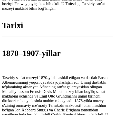
hozirgi Fenway joyiga ko'chib o'tdi. U Tuftsdagi Tasviriy san'at
muzeyi maktabi bilan bog'langan.
Tarixi
1870–1907-yillar
Tasviriy san'at muzeyi 1870-yilda tashkil etilgan va dastlab Boston
Athenaeumning yuqori qavatida joylashgan edi. Uning dastlabki
to'plamining aksariyati Afinaning san'at galereyasidan olingan.
Mahalliy rassom Frensis Devis Millet muzey bilan bog'liq san'at
maktabini ochishda va Emil Otto Grundmanni uning birinchi
direktori etib tayinlashda muhim rol o'ynadi. 1876-yilda muzey
o'zining ommaviy me'moriy Terrakota|terakotasi]] bilan mashhur
bo'lgan Jon Xabbard Sturgis va Charlz Brigham tomonidan
yaratilgan juda bezakli g'ishtli Gothic Revival binosiga ko'chdi. U