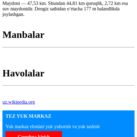
Maydoni — 47,53 km. Shundan 44,81 km quruqlik, 2,72 km esa
suv maydonidir. Dengiz sathidan oʻrtacha 177 m balandlikda
joylashgan.
Manbalar
Havolalar
uz.wikipedia.org
TEZ YUK MARKAZ
Yuk markaz elonlari yuk yuborish va yuk tashish
Guruhga kirish