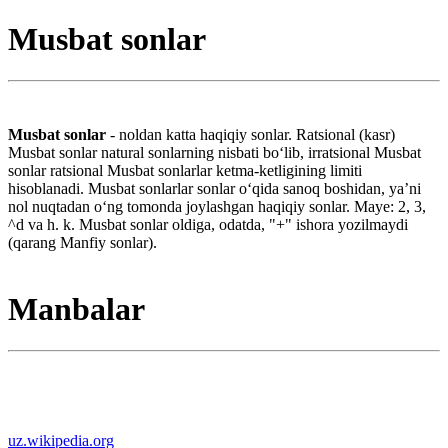
Musbat sonlar
Musbat sonlar
- noldan katta haqiqiy sonlar. Ratsional (kasr)
Musbat sonlar natural sonlarning nisbati boʻlib, irratsional Musbat
sonlar ratsional Musbat sonlarlar ketma-ketligining limiti
hisoblanadi. Musbat sonlarlar sonlar oʻqida sanoq boshidan, yaʼni
nol nuqtadan oʻng tomonda joylashgan haqiqiy sonlar. Maye: 2, 3,
^d va h. k. Musbat sonlar oldiga, odatda, "+" ishora yozilmaydi
(qarang Manfiy sonlar).
Manbalar
uz.wikipedia.org