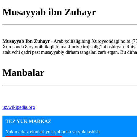
Musayyab ibn Zuhayr
Musayyab Ibn Zuhayr
- Arab xolifaligining Xuroyeondagi noibi (
Xurosonda 8 oy noiblik qilib, maj-buriy xiroj soligʻini oshirgan. Rai
ataluvchi qadri past musayyabiy dirham tangalari zarb etgan. Bu dirh
Manbalar
uz.wikipedia.org
TEZ YUK MARKAZ
Yuk markaz elonlari yuk yuborish va yuk tashish