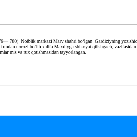
779— 780). Noiblik markazi Marv shahri boʻlgan. Gardiziyning yozishic
yat undan norozi boʻlib xalifa Maxdiyga shikoyat qilishgach, vazifasida
amlar mis va rux qotishmasidan tayyorlangan.