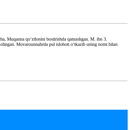
ha, Muqanna qoʻztlonini bostirishda qatnashgan. M. ibn 3.
n olingan. Movarounnahrda pul islohoti oʻtkazib uning nomi bilan