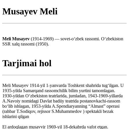
Musayev Meli
Meli Musayev
(1914-1969) — sovet-o‘zbek rassomi. O‘zbekiston
SSR xalq rassomi (1950).
Tarjimai hol
Meli Musayev 1914-yil 1-yanvarda Toshkent shahrida tug‘ilgan. U
1935-yilda Samarqand rassomchilik bilim yurtini tamomlagan.
1930-yildan O‘zbekiston teatrlarida, jumladan, 1943-1969-yillarda
A.Navoiy nomidagi Davlat badiiy teatrida postanovkachi-rassom
bo‘lib ishlagan, 1953-yilda A.Spendiaryanning “Almast” operasi
(rahbar T.Sodiqov, rejissor S.Muhammedov ) spektakli bezak
ishlarini qilgan
El ardoqlagan musavvir 1969-yil 18-dekabrda vafot etgan.