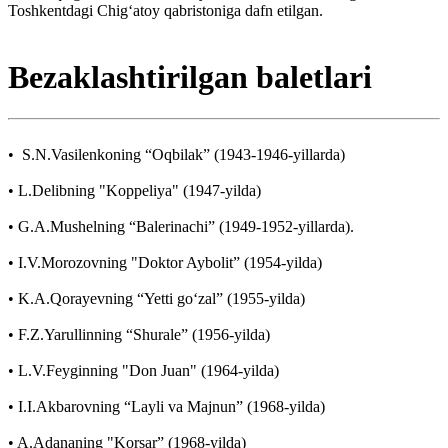
Toshkentdagi Chig‘atoy qabristoniga dafn etilgan.
Bezaklashtirilgan baletlari
• S.N.Vasilenkoning “Oqbilak” (1943-1946-yillarda)
• L.Delibning "Koppeliya" (1947-yilda)
• G.A.Mushelning “Balerinachi” (1949-1952-yillarda).
• I.V.Morozovning "Doktor Aybolit” (1954-yilda)
• K.A.Qorayevning “Yetti go‘zal” (1955-yilda)
• F.Z.Yarullinning “Shurale” (1956-yilda)
• L.V.Feyginning "Don Juan" (1964-yilda)
• I.I.Akbarovning “Layli va Majnun” (1968-yilda)
• A.Adananing "Korsar” (1968-yilda)