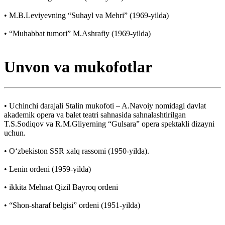
• M.B.Leviyevning “Suhayl va Mehri” (1969-yilda)
• “Muhabbat tumori” M.Ashrafiy (1969-yilda)
Unvon va mukofotlar
• Uchinchi darajali Stalin mukofoti – A.Navoiy nomidagi davlat
akademik opera va balet teatri sahnasida sahnalashtirilgan
T.S.Sodiqov va R.M.Gliyerning “Gulsara” opera spektakli dizayni
uchun.
• O‘zbekiston SSR xalq rassomi (1950-yilda).
• Lenin ordeni (1959-yilda)
• ikkita Mehnat Qizil Bayroq ordeni
• “Shon-sharaf belgisi” ordeni (1951-yilda)