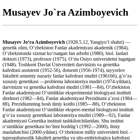
Musayev Jo`ra Azimboyevich
Musayev Joʻra Azimboyevich
(1928.5.12, Yangiyoʻl shahri) —
genetik olim, Oʻzbekiston Fanlar akademiyasi akademik (1984),
Oʻzbekistonda xizmat koʻrsatgan fan arbobi (1980), biol. fanlari
doktori (1973), professor (1975). Oʻrta Osiyo universitetni tugatgan
(1948). Toshkent Davlat Universiteti darvinizm va genetika
kafedrasi assistenti (1952-56), dotsenti (1956-1974), tayyorlov
fakulteti umumiy nazariy fanlar kafedrasi mudiri (196166), gʻoʻza
xususiy genetikasi —problema laboratoriya mudiri (1974-yildan),
darvinizm va genetika kafedrasi mudiri (1981—84), Oʻzbekiston
Fanlar akademiyasi Oʻsimliklar eksperimental biologiyasi instituti
direktori (1982—84), Fanlar akademiyasi Prezidiumi aʼzosi (1984—
88), Prezidiumning bosh ilmiy kotibi (1985—88), Oʻzbekiston
Fanlar akademiyasi Oʻsimliklar ekspere-mental biologiyasi instituti
gʻoʻza xususiy genetikasi laboratoriya mudiri (1989—92), Fanlar
akademiyasi Genetika instituti tashkilotchilaridan. Shu institut
oʻsimliklar genetikasi boʻlimi boshligʻi (1992—2000), ilmiy
maslahatchisi (2000-yildan). Oʻzbekiston milliy universiteti biol. -
tuproqshunoslik fakulteti genetika va sito-embriologiya kafedrasi