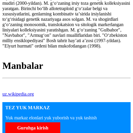
mudiri (2000-yildan). M. gʻoʻzaning irsiy toza genetik kolleksiyasini
yaratgan. Birinchi boʻlib allotetraploid gʻoʻzalar belgi va
xususiyatlarini, genlarning kombinativ taʼsirida irsiylanishi
toʻgʻrisidagi genetik nazariyaga asos solgan. M. va shogirdlari
gʻoʻzaning monosomik, translokatsion va sitologik markerlangan
liniyalari kolleksiyasini yaratishgan. M. gʻoʻzaning "Gulbahor",
"Navbahor", "Armugʻon" navlari mualliflaridan biri. "Oʻzbekiston
milliy ensiklopediyasi" Bosh tahrir hayʼati aʼzosi (1997-yildan).
"Elyurt hurmati" ordeni bilan mukofotlangan (1998).
Manbalar
uz.wikipedia.org
TEZ YUK MARKAZ
Yuk markaz elonlari yuk yuborish va yuk tashish
Guruhga kirish