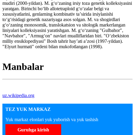
mudiri (2000-yildan). M. gʻoʻzaning irsiy toza genetik kolleksiyasini
yaratgan. Birinchi boʻlib allotetraploid gʻoʻzalar belgi va
xususiyatlarini, genlarning kombinativ taʼsirida irsiylanishi
toʻgʻrisidagi genetik nazariyaga asos solgan. M. va shogirdlari
gʻoʻzaning monosomik, translokatsion va sitologik markerlangan
liniyalari kolleksiyasini yaratishgan. M. gʻoʻzaning "Gulbahor",
"Navbahor", "Armugʻon" navlari mualliflaridan biri. "Oʻzbekiston
milliy ensiklopediyasi" Bosh tahrir hayʼati aʼzosi (1997-yildan).
"Elyurt hurmati" ordeni bilan mukofotlangan (1998).
Manbalar
uz.wikipedia.org
TEZ YUK MARKAZ
Yuk markaz elonlari yuk yuborish va yuk tashish
Guruhga kirish