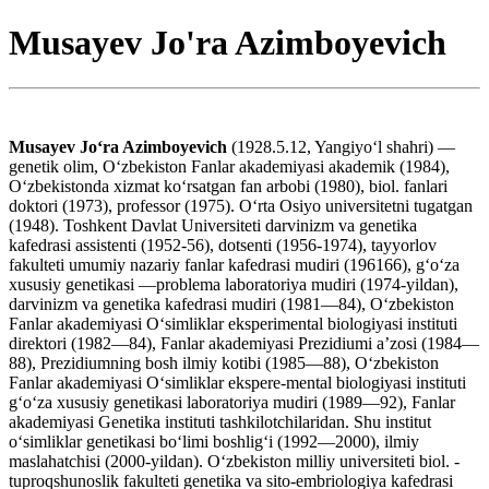
Musayev Jo'ra Azimboyevich
Musayev Joʻra Azimboyevich
(1928.5.12, Yangiyoʻl shahri) —
genetik olim, Oʻzbekiston Fanlar akademiyasi akademik (1984),
Oʻzbekistonda xizmat koʻrsatgan fan arbobi (1980), biol. fanlari
doktori (1973), professor (1975). Oʻrta Osiyo universitetni tugatgan
(1948). Toshkent Davlat Universiteti darvinizm va genetika
kafedrasi assistenti (1952-56), dotsenti (1956-1974), tayyorlov
fakulteti umumiy nazariy fanlar kafedrasi mudiri (196166), gʻoʻza
xususiy genetikasi —problema laboratoriya mudiri (1974-yildan),
darvinizm va genetika kafedrasi mudiri (1981—84), Oʻzbekiston
Fanlar akademiyasi Oʻsimliklar eksperimental biologiyasi instituti
direktori (1982—84), Fanlar akademiyasi Prezidiumi aʼzosi (1984—
88), Prezidiumning bosh ilmiy kotibi (1985—88), Oʻzbekiston
Fanlar akademiyasi Oʻsimliklar ekspere-mental biologiyasi instituti
gʻoʻza xususiy genetikasi laboratoriya mudiri (1989—92), Fanlar
akademiyasi Genetika instituti tashkilotchilaridan. Shu institut
oʻsimliklar genetikasi boʻlimi boshligʻi (1992—2000), ilmiy
maslahatchisi (2000-yildan). Oʻzbekiston milliy universiteti biol. -
tuproqshunoslik fakulteti genetika va sito-embriologiya kafedrasi