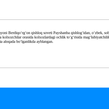
yoni Berdiqo‘rg‘on qishloq soveti Payshanba qishlog‘idan, o‘zbek, so
ida kolxozchilar orasida kolxozlardagi ochlik to‘g‘risida mag‘lubiyatchi
ita aloqada bo‘lganlikda ayblangan.