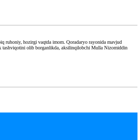
biq ruhoniy, hozirgi vaqtda imom. Qoradaryo rayonida mavjud
lik tashviqotini olib borganlikda, aksilinqilobchi Mulla Nizomiddin