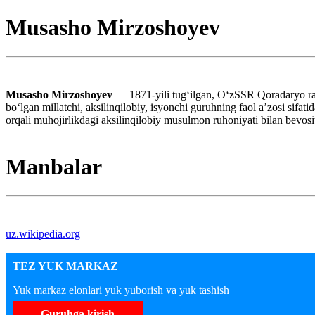
Musasho Mirzoshoyev
Musasho Mirzoshoyev
— 1871-yili tug‘ilgan, O‘zSSR Qoradaryo ra
bo‘lgan millatchi, aksilinqilobiy, isyonchi guruhning faol aʼzosi sifat
orqali muhojirlikdagi aksilinqilobiy musulmon ruhoniyati bilan bevos
Manbalar
uz.wikipedia.org
TEZ YUK MARKAZ
Yuk markaz elonlari yuk yuborish va yuk tashish
Guruhga kirish