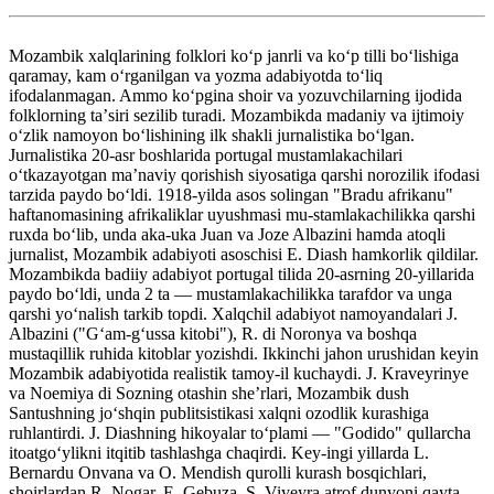
Mozambik xalqlarining folklori koʻp janrli va koʻp tilli boʻlishiga
qaramay, kam oʻrganilgan va yozma adabiyotda toʻliq
ifodalanmagan. Ammo koʻpgina shoir va yozuvchilarning ijodida
folklorning taʼsiri sezilib turadi. Mozambikda madaniy va ijtimoiy
oʻzlik namoyon boʻlishining ilk shakli jurnalistika boʻlgan.
Jurnalistika 20-asr boshlarida portugal mustamlakachilari
oʻtkazayotgan maʼnaviy qorishish siyosatiga qarshi norozilik ifodasi
tarzida paydo boʻldi. 1918-yilda asos solingan "Bradu afrikanu"
haftanomasining afrikaliklar uyushmasi mu-stamlakachilikka qarshi
ruxda boʻlib, unda aka-uka Juan va Joze Albazini hamda atoqli
jurnalist, Mozambik adabiyoti asoschisi E. Diash hamkorlik qildilar.
Mozambikda badiiy adabiyot portugal tilida 20-asrning 20-yillarida
paydo boʻldi, unda 2 ta — mustamlakachilikka tarafdor va unga
qarshi yoʻnalish tarkib topdi. Xalqchil adabiyot namoyandalari J.
Albazini ("Gʻam-gʻussa kitobi"), R. di Noronya va boshqa
mustaqillik ruhida kitoblar yozishdi. Ikkinchi jahon urushidan keyin
Mozambik adabiyotida realistik tamoy-il kuchaydi. J. Kraveyrinye
va Noemiya di Sozning otashin sheʼrlari, Mozambik dush
Santushning joʻshqin publitsistikasi xalqni ozodlik kurashiga
ruhlantirdi. J. Diashning hikoyalar toʻplami — "Godido" qullarcha
itoatgoʻylikni itqitib tashlashga chaqirdi. Key-ingi yillarda L.
Bernardu Onvana va O. Mendish qurolli kurash bosqichlari,
shoirlardan R. Nogar, E. Gebuza, S. Viyeyra atrof dunyoni qayta