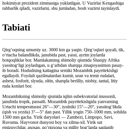
hokimiyat prezident zimmasiga yuklatilgan. U Vazirlar Kengashiga
rahbarlik qiladi, vazirlarni, shu jumladan, bosh vazirni tayinlaydi.
Tabiati
Qirgʻoqning umumiy uz. 3000 km ga yaqin. Qirgʻoqlari qoyali, tik,
oʻrtacha balandlikda, janubida past, yassi, ayrim joylarda
botqoqliklar bor. Mamlakatning shimoliy qismida Sharqiy Afrika
yassitogʻligi joylashgan, u gʻarbdan sharqqa zinapoyasimon pasay-
ib boradi. Hududning kattagina semiki Mozambik payettekisligi
egallaydi. Foydali qazilmalardan kumir, uran va temir rudalari,
asbest, fosforit, slyuda, oltin, sharqda berilliy, niobiy, tantal, litiy
ruda konlari bor.
Mozambikning shimoliy qismida iqlim subekvatorial mussonli,
janubida tropik, passatli. Mozambik payettekisligida yanvarning
Urtachi temperaturasi 26°—30°, iyulniki 15°—20°, yassitogʻlikda
(qish va yezda) 3°—5° dan past. Yillik yogin 750–1000 mm, sohilda
1500 mm gacha. Yirik daryolari — Zambezi, Limpopo, Savi,
Ruvuma. Hayvonot dunyosi boy va xilma-xil. Yirik sut
emizuvchilar, asosan, qoʻriqxona va milliy bogʻlarda saqlanib