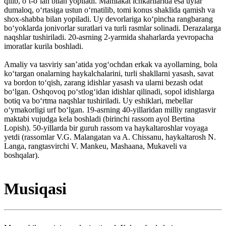
qilib, oʻt-oʻlan bilan yopiladi. Mamlakat ichkarilarida esa uylar
dumaloq, oʻrtasiga ustun oʻrnatilib, tomi konus shaklida qamish va
shox-shabba bilan yopiladi. Uy devorlariga koʻpincha rangbarang
boʻyoklarda jonivorlar suratlari va turli rasmlar solinadi. Derazalarga
naqshlar tushiriladi. 20-asrning 2-yarmida shaharlarda yevropacha
imoratlar kurila boshladi.
Amaliy va tasviriy sanʼatida yogʻochdan erkak va ayollarning, bola
koʻtargan onalarning haykalchalarini, turli shakllarni yasash, savat
va bordon toʻqish, zarang idishlar yasash va ularni bezash odat
boʻlgan. Oshqovoq poʻstlogʻidan idishlar qilinadi, sopol idishlarga
botiq va boʻrtma naqshlar tushiriladi. Uy eshiklari, mebellar
oʻymakorligi urf boʻlgan. 19-asrning 40-yillaridan milliy rangtasvir
maktabi vujudga kela boshladi (birinchi rassom ayol Bertina
Lopish). 50-yillarda bir guruh rassom va haykaltaroshlar voyaga
yetdi (rassomlar V.G. Malangatan va A. Chissanu, haykaltarosh N.
Langa, rangtasvirchi V. Mankeu, Mashaana, Mukaveli va
boshqalar).
Musiqasi