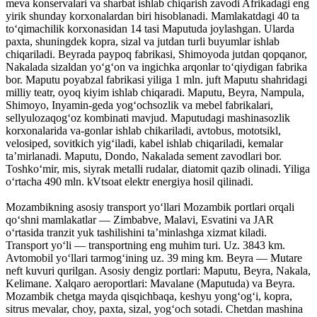
meva konservalari va sharbat ishlab chiqarish zavodi Afrikadagi eng
yirik shunday korxonalardan biri hisoblanadi. Mamlakatdagi 40 ta
toʻqimachilik korxonasidan 14 tasi Maputuda joylashgan. Ularda
paxta, shuningdek kopra, sizal va jutdan turli buyumlar ishlab
chiqariladi. Beyrada paypoq fabrikasi, Shimoyoda jutdan qopqanor,
Nakalada sizaldan yoʻgʻon va ingichka arqonlar toʻqiydigan fabrika
bor. Maputu poyabzal fabrikasi yiliga 1 mln. juft Maputu shahridagi
milliy teatr, oyoq kiyim ishlab chiqaradi. Maputu, Beyra, Nampula,
Shimoyo, Inyamin-geda yogʻochsozlik va mebel fabrikalari,
sellyulozaqogʻoz kombinati mavjud. Maputudagi mashinasozlik
korxonalarida va-gonlar ishlab chikariladi, avtobus, mototsikl,
velosiped, sovitkich yigʻiladi, kabel ishlab chiqariladi, kemalar
taʼmirlanadi. Maputu, Dondo, Nakalada sement zavodlari bor.
Toshkoʻmir, mis, siyrak metalli rudalar, diatomit qazib olinadi. Yiliga
oʻrtacha 490 mln. kVtsoat elektr energiya hosil qilinadi.
Mozambikning asosiy transport yoʻllari Mozambik portlari orqali
qoʻshni mamlakatlar — Zimbabve, Malavi, Esvatini va JAR
oʻrtasida tranzit yuk tashilishini taʼminlashga xizmat kiladi.
Transport yoʻli — transportning eng muhim turi. Uz. 3843 km.
Avtomobil yoʻllari tarmogʻining uz. 39 ming km. Beyra — Mutare
neft kuvuri qurilgan. Asosiy dengiz portlari: Maputu, Beyra, Nakala,
Kelimane. Xalqaro aeroportlari: Mavalane (Maputuda) va Beyra.
Mozambik chetga mayda qisqichbaqa, keshyu yongʻogʻi, kopra,
sitrus mevalar, choy, paxta, sizal, yogʻoch sotadi. Chetdan mashina