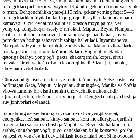
Mozambikda yer fondi 78,3 mln. gektarni tashkil etadi, uning 44,4
mln. gektari pichanzor va yaylov, 19,4 mln. gektari oʻrmon va siyrak
oʻrmon. Dehqonchilikka yaroqli 15 mln. gektar yerning faqat 5—6
mln. gektaridan foydalaniladi, qurgʻoqchilik yillarida bundan ham
kamayadi. Oziq-ovqat mahsulotlari orasida moyli palma, yer
yongʻoq, kungaboqar asosiy oʻrin oladi. Maputu, Beyra, Nampula
shaharlari atrofida oziq-ovqat mu-ammosi qisman banan, loviya,
pomidor va boshqa sabzavot hisobiga hal etiladi. Inyambane va
Nampula viloyatlarida maniok, Zambeziya va Maputu viloyatlarida
makkajoʻxori, oq joʻxori koʻproq ekiladi. Eng muhim ekinlar
qatoriga keshyu yongʻogʻi, paxta, shakarqamish, kopra, sitrus
mevalar kiradi va koʻp qismi eksport qilinadi. Sizal, jut, tamaki,
choy ham yetishtiriladi.
Chorvachiligi, asosan, ichki isteʼmolni taʼminlaydi. Setse pashshasi
boʻlmagan Gaza, Maputu viloyatlari, shuningdek, Manika va Sofala
vilo-yatlarining bir qismi muhim chorvachilik makonlaridir.
Qoramol, echki, choʻchqa, qoʻy boqiladi. Dengizda baliq va boshqa
suv jonivorlari ovlanadi.
Sanoatining asosiy tarmoqlari, oziq-ovqat va yengil sanoat,
energetika, neft sanoati, kimyo sanoati, kora metallurgiya, qurilish
materi-allari sanoati va boshqa Maputu va Beyra shaharlarida un,
arahis,kungaboqar yogʻi, pivo, qandshakar, baliq konserva, goʻsht
va keshyu yongʻogʻini qayta ishlash korxonalari bor. Shimoyodagi