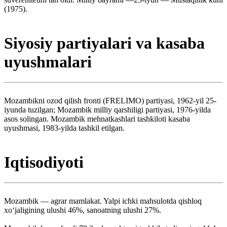
(1975).
Siyosiy partiyalari va kasaba
uyushmalari
Mozambikni ozod qilish fronti (FRELIMO) partiyasi, 1962-yil 25-
iyunda tuzilgan; Mozambik milliy qarshiligi partiyasi, 1976-yilda
asos solingan. Mozambik mehnatkashlari tashkiloti kasaba
uyushmasi, 1983-yilda tashkil etilgan.
Iqtisodiyoti
Mozambik — agrar mamlakat. Yalpi ichki mahsulotda qishloq
xoʻjaligining ulushi 46%, sanoatning ulushi 27%.