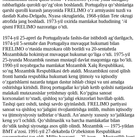
rahbarligida quroldi qoʻzgʻolon boshlandi. Portugaliya qoʻshinlariga
qarshi qurolli kurash jarayonida FRELIMO oʻz armiyasini tuzdi va
dastlab Kabu-Delgadu, Nyasa okruglarida, 1968-yildan Tete okrugi
atrofida jang boshladi. 1973-yil oxirida mamlakat hududining ʻ/4
qismi FRELIMO nazoratiga oʻtdi.
1974-yil 25-aprel da Portugaliyada fashis-tlar istibdodi agʻdarilgach,
1974-yil 5-sentabr dan Portugaliya muvaqqat hukumati bilan
FRELIMO oʻrtasida muzokara olib borildi va 20-sentabrda
Mozambikda hokimiyat muvaqqat hukumat qoʻliga oʻtdi. 1975-yil
25-iyunda Mozambik rasman mustaqil davlat maqomiga ega boʻldi.
1990-yil noyabrgacha mamlakat Mozambik Xalq Respublikasi,
soʻng Mozambik Respublikasi deb ataldi. Mozambikni ozod qilish
fronti hamda respublika hukumati keng ijtimoiy va iqtisodiy
oʻzgarishlarni nazarda tutgan dastur ishlab chiqsi va uni amalga
oshirishga kirishdi. Biroq portugallar koʻplab ketib qolishi natijasida
malakali mutaxassislar yetishmay qoldi. Koʻpgina sanoat
korxonalari toʻxtadi, qishloq xoʻjaligi ekinzorlari huvillab qoldi.
Tashqi qarz oshdi, tashqi savdo qiyinlashdi. FRELIMO partiyasi
sanoat va qishloq xoʻjaligini rivojlantirishga intilib, muhim iqtisodiy
va ijtimoiysiyosiy tadbirlar oʻtkazdi. Anʼanaviy xususiy xoʻjaliklarga
keng yoʻl ochildi. Qoʻshilmaslik va barcha mamlakatlar bilan
doʻstlik tashqi siyosatga asos qilib olindi. Mozambik — 1975-yildan
BMT aʼzosi. 1991-yil 27-dekabrda Oʻzbekiston Respublikasi
suverenitetini tan oldi. Milliy bayrami —25-iyun — Mustaqillik kuni