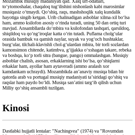
Mozambik musiqiy madaniyati qad. Xalq urf-odatlari,
toʻytomoshalar, chaqaloq tugʻilishini nishonlash kabi marosimlar
musiqasiz oʻtmaydi. Qoʻshiq, raqs, mashshoqlik xalq kundalik
hayotiga singib ketgan. Urib chalinadigan asboblar xilma-xil boʻlsa
ham, ammo ksilofon asosiy oʻrinda turadi, uning 50 dan ortiq turi
mavjud. Ansambllarda doʻmbira va ksilofondan tashqari, qarsildoq,
shiqildoq va qoʻngʻiroqlar katta oʻrin tutadi. Puflama cholgʻular
orasida bambuk va qamish naylar, suyak va yogʻoch hushtaklar,
burgʻular, tilchali-klavishli chol-gʻulardan mbira, bir torli sozlardan
kamonsimon chitende, katimbva, gʻijjakka oʻxshagan takare, rebeka
va boshqa, koʻp torli sitra (bangue, pango) ommalashgan. Musiqiy
asboblar chalish, asosan, erkaklarning ishi boʻlsa, qoʻshiqlarni
erkaklar ham, ayollar ham aytaveradi (ammo aralash xor
kamdankam uchraydi). Mozambikda anʼanaviy musiqa bilan bir
qatorda arab va portugal musiqiy madaniyati taʼsiridagi qoʻshiq va
raqslar ham paydo boʻldi. Musiqa sanʼatini targʻib qilish uchun
Milliy qoʻshiq ansambli tuzilgan.
Kinosi
Dastlabki hujjatli lentalar: "Nachingvea" (1974) va "Rovumdan