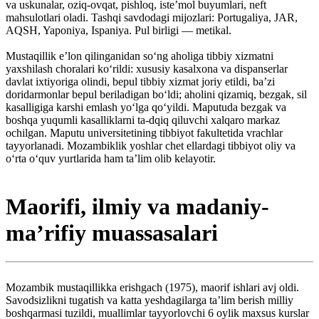
va uskunalar, oziq-ovqat, pishloq, isteʼmol buyumlari, neft
mahsulotlari oladi. Tashqi savdodagi mijozlari: Portugaliya, JAR,
AQSH, Yaponiya, Ispaniya. Pul birligi — metikal.
Mustaqillik eʼlon qilinganidan soʻng aholiga tibbiy xizmatni
yaxshilash choralari koʻrildi: xususiy kasalxona va dispanserlar
davlat ixtiyoriga olindi, bepul tibbiy xizmat joriy etildi, baʼzi
doridarmonlar bepul beriladigan boʻldi; aholini qizamiq, bezgak, sil
kasalligiga karshi emlash yoʻlga qoʻyildi. Maputuda bezgak va
boshqa yuqumli kasalliklarni ta-dqiq qiluvchi xalqaro markaz
ochilgan. Maputu universitetining tibbiyot fakultetida vrachlar
tayyorlanadi. Mozambiklik yoshlar chet ellardagi tibbiyot oliy va
oʻrta oʻquv yurtlarida ham taʼlim olib kelayotir.
Maorifi, ilmiy va madaniy-
maʼrifiy muassasalari
Mozambik mustaqillikka erishgach (1975), maorif ishlari avj oldi.
Savodsizlikni tugatish va katta yeshdagilarga taʼlim berish milliy
boshqarmasi tuzildi, muallimlar tayyorlovchi 6 oylik maxsus kurslar