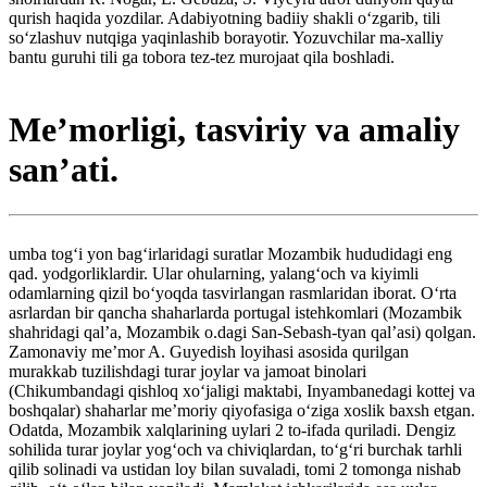
qurish haqida yozdilar. Adabiyotning badiiy shakli oʻzgarib, tili
soʻzlashuv nutqiga yaqinlashib borayotir. Yozuvchilar ma-xalliy
bantu guruhi tili ga tobora tez-tez murojaat qila boshladi.
Meʼmorligi, tasviriy va amaliy
sanʼati.
umba togʻi yon bagʻirlaridagi suratlar Mozambik hududidagi eng
qad. yodgorliklardir. Ular ohularning, yalangʻoch va kiyimli
odamlarning qizil boʻyoqda tasvirlangan rasmlaridan iborat. Oʻrta
asrlardan bir qancha shaharlarda portugal istehkomlari (Mozambik
shahridagi qalʼa, Mozambik o.dagi San-Sebash-tyan qalʼasi) qolgan.
Zamonaviy meʼmor A. Guyedish loyihasi asosida qurilgan
murakkab tuzilishdagi turar joylar va jamoat binolari
(Chikumbandagi qishloq xoʻjaligi maktabi, Inyambanedagi kottej va
boshqalar) shaharlar meʼmoriy qiyofasiga oʻziga xoslik baxsh etgan.
Odatda, Mozambik xalqlarining uylari 2 to-ifada quriladi. Dengiz
sohilida turar joylar yogʻoch va chiviqlardan, toʻgʻri burchak tarhli
qilib solinadi va ustidan loy bilan suvaladi, tomi 2 tomonga nishab