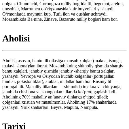
qolgan. Chunonchi, Gorongoza milliy bogʻida fil, begemot, arelon,
timsohlar, Marrumeu qoʻriqxonasida kafr buyvollari yashaydi.
Oʻrmonlarda maymun kup. Turli ilon va qushlar uchraydi.
Mozambikda Ba-nine, Zinave, Bazaruto milliy boglari ham bor.
Aholisi
Aholisi, asosan, bantu tili oilasiga mansub xalqlar (makua, tsonga,
malavi, shona)dan iborat. Mozambikning shimoliy qismida sharqiy
bantu xalqlari, janubiy qismida janubiy -sharqiy bantu xalqlari
yashaydi. Yevropa va Osiyodan kuchib kelganlar (portugallar,
hindlar, pokistonliklar), arablar, mulatlar ham bor. Rasmiy til —
portugal tili. Mahalliy tillardan — shimolida imakua va chinyanja,
janubida chishona va shangoalan tillarida koʻproq gaplashiladi.
Aholining 70% mahalliy anʼanaviy dinlarga eʼtiqod qiladi;
qolganlari xristian va musulmonlar. Aholining 17% shaharlarda
yashaydi. Yirik shaharlari: Beyra, Maputu, Nampula.
Tarixi