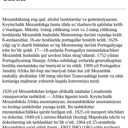
Mozambikning eng qad. aholisi bushmenlar va gottentotyaaranr.
Keyinchalik Mozambikga bantu tilida soʻzlashuvchi qabilalar kelib
oʻrnashgan. Milodiy 1ming yillikning oxiri va 2-ming yillikning
boshlarida Mozambik hududida Monomotap davlati vujudga keldi.
8-asrdaarablar, 16-asr boshlarida portugallar bostirib keldi. 1629-
yilgi ogʻir shartli bitimdan soʻng Monomotap davlati Portugaliyaga
tobe boʻlib qoldi. 17—18-asrlarda Portugaliya mustamlakachilari
Mozambik hududida qul savdosi bilan shugʻullandi. 1752-yildan
Portugaliyaning Sharqiy Afrika sohilidagi yerlarida generalkapitan
boshliq mustamlaka maʼmuriyati taʼsis etildi. 1909-yil Portugaliya
Janubiy Afrika Itti-foqi maʼmuriyati bilan har yili Mozambik
mahalliy aholisidan 100 ming ishchini Transvaaldagi kumir va oltin
konlariga majburan yuborish haqida konvensiya tuzdi.
1920-yil Mozambikdan kelgan afrikalik talabalar Lissabonda
vatanparvarlar tashkiloti — Afrika ligasini tuzdi. Keyinchalik
Mozambikda Afrika assotsiatsiyasi, mozambikliklar assotsiatsiyasi
va boshqa tashkilotlar yuzaga keldi. Bu tashkilotlar
mustamlakachilikka qarshi tuzilgan edi. 1925-yil transport ishchilari
va dokerlar, 1949-yil Lorensu-Markish (hozirgi Maputu)da ishchi va
dokerlarning ish tashlashlari boʻlib oʻtdi. 1964-yil 25-sentabrda
Mozambikni ozod qilish fronti - FRELIMO (1962-yilda tuzilgan)