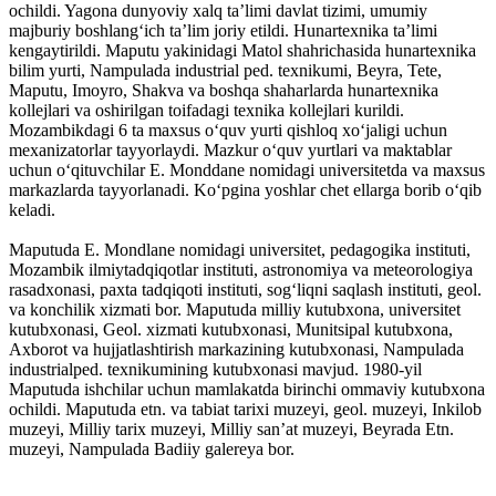
ochildi. Yagona dunyoviy xalq taʼlimi davlat tizimi, umumiy
majburiy boshlangʻich taʼlim joriy etildi. Hunartexnika taʼlimi
kengaytirildi. Maputu yakinidagi Matol shahrichasida hunartexnika
bilim yurti, Nampulada industrial ped. texnikumi, Beyra, Tete,
Maputu, Imoyro, Shakva va boshqa shaharlarda hunartexnika
kollejlari va oshirilgan toifadagi texnika kollejlari kurildi.
Mozambikdagi 6 ta maxsus oʻquv yurti qishloq xoʻjaligi uchun
mexanizatorlar tayyorlaydi. Mazkur oʻquv yurtlari va maktablar
uchun oʻqituvchilar E. Monddane nomidagi universitetda va maxsus
markazlarda tayyorlanadi. Koʻpgina yoshlar chet ellarga borib oʻqib
keladi.
Maputuda E. Mondlane nomidagi universitet, pedagogika instituti,
Mozambik ilmiytadqiqotlar instituti, astronomiya va meteorologiya
rasadxonasi, paxta tadqiqoti instituti, sogʻliqni saqlash instituti, geol.
va konchilik xizmati bor. Maputuda milliy kutubxona, universitet
kutubxonasi, Geol. xizmati kutubxonasi, Munitsipal kutubxona,
Axborot va hujjatlashtirish markazining kutubxonasi, Nampulada
industrialped. texnikumining kutubxonasi mavjud. 1980-yil
Maputuda ishchilar uchun mamlakatda birinchi ommaviy kutubxona
ochildi. Maputuda etn. va tabiat tarixi muzeyi, geol. muzeyi, Inkilob
muzeyi, Milliy tarix muzeyi, Milliy sanʼat muzeyi, Beyrada Etn.
muzeyi, Nampulada Badiiy galereya bor.