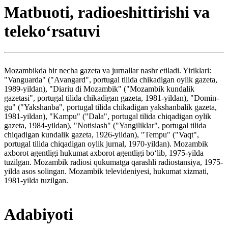
Matbuoti, radioeshittirishi va
telekoʻrsatuvi
Mozambikda bir necha gazeta va jurnallar nashr etiladi. Yiriklari:
"Vanguarda" ("Avangard", portugal tilida chikadigan oylik gazeta,
1989-yildan), "Diariu di Mozambik" ("Mozambik kundalik
gazetasi", portugal tilida chikadigan gazeta, 1981-yildan), "Domin-
gu" ("Yakshanba", portugal tilida chikadigan yakshanbalik gazeta,
1981-yildan), "Kampu" ("Dala", portugal tilida chiqadigan oylik
gazeta, 1984-yildan), "Notisiash" ("Yangiliklar", portugal tilida
chiqadigan kundalik gazeta, 1926-yildan), "Tempu" ("Vaqt",
portugal tilida chiqadigan oylik jurnal, 1970-yildan). Mozambik
axborot agentligi hukumat axborot agentligi boʻlib, 1975-yilda
tuzilgan. Mozambik radiosi qukumatga qarashli radiostansiya, 1975-
yilda asos solingan. Mozambik televideniyesi, hukumat xizmati,
1981-yilda tuzilgan.
Adabiyoti