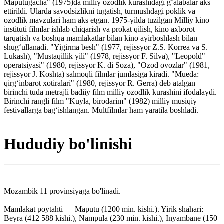
Maputugacha" (1975)da milliy ozodlik kurashidagi gʻalabalar aks
ettirildi. Ularda savodsizlikni tugatish, turmushdagi poklik va
ozodlik mavzulari ham aks etgan. 1975-yilda tuzilgan Milliy kino
instituti filmlar ishlab chiqarish va prokat qilish, kino axborot
tarqatish va boshqa mamlakatlar bilan kino ayirboshlash bilan
shugʻullanadi. "Yigirma besh" (1977, rejissyor Z.S. Korrea va S.
Lukash), "Mustaqillik yili" (1978, rejissyor F. Silva), "Leopold"
operatsiyasi" (1980, rejissyor K. di Soza), "Ozod ovozlar" (1981,
rejissyor J. Koshta) salmoqli filmlar jumlasiga kiradi. "Mueda:
qirgʻinbarot xotiralari" (1980, rejissyor R. Gerra) deb atalgan
birinchi tuda metrajli badiiy film milliy ozodlik kurashini ifodalaydi.
Birinchi rangli film "Kuyla, birodarim" (1982) milliy musiqiy
festivallarga bagʻishlangan. Multfilmlar ham yaratila boshladi.
Hududiy bo'linishi
Mozambik 11 provinsiyaga bo'linadi.
Mamlakat poytahti — Maputu (1200 min. kishi.). Yirik shahari:
Beyra (412 588 kishi.), Nampula (230 min. kishi.), Inyambane (150