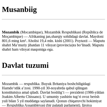
Musanbiig
Mozambik
(Mocambique), Mozambik Respublikasi (República de
Moçambique) — Afrikaning jan,sharqiy sohilidagi davlat. Maydoni
801,6 ming km². Aholisi 19,4 mln. kishi (2001). Poytaxti — Maputu
shahri Maʼmuriy jihatdan 11 viloyat (provincia)ra boʻlinadi. Maputu
shahri ham viloyat maqomiga ega.
Davlat tuzumi
Mozambik — respublika. Buyuk Britaniya boshchiligidagi
Hamdoʻstlik aʼzosi. 1990-yil 30-noyabrda qabul qilingan
konstitutsiya amal qiladi. Davlat boshligʻi — prezident (1986-yildan
Joakim Albertu Chissano). U umumiy yashirin tugʻri ovoz berish
yuli bilan 5 yil muddatga saylanadi. Qonun chiqaruvchi hokimiyat
— Respublika Assambleyasi (bir palatali parlament). Ijroiya