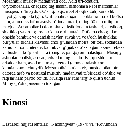
Mozambik musiqiy madaniyati qad. Xalq urf-odatlari,
toʻytomoshalar, chaqaloq tugʻilishini nishonlash kabi marosimlar
musiqasiz oʻtmaydi. Qoʻshiq, raqs, mashshoqlik xalq kundalik
hayotiga singib ketgan. Urib chalinadigan asboblar xilma-xil boʻlsa
ham, ammo ksilofon asosiy oʻrinda turadi, uning 50 dan ortiq turi
mavjud. Ansambllarda doʻmbira va ksilofondan tashqari, qarsildoq,
shiqildoq va qoʻngʻiroqlar katta oʻrin tutadi. Puflama cholgʻular
orasida bambuk va qamish naylar, suyak va yogʻoch hushtaklar,
burgʻular, tilchali-klavishli chol-gʻulardan mbira, bir torli sozlardan
kamonsimon chitende, katimbva, gʻijjakka oʻxshagan takare, rebeka
va boshqa, koʻp torli sitra (bangue, pango) ommalashgan. Musiqiy
asboblar chalish, asosan, erkaklarning ishi boʻlsa, qoʻshiqlarni
erkaklar ham, ayollar ham aytaveradi (ammo aralash xor
kamdankam uchraydi). Mozambikda anʼanaviy musiqa bilan bir
qatorda arab va portugal musiqiy madaniyati taʼsiridagi qoʻshiq va
raqslar ham paydo boʻldi. Musiqa sanʼatini targʻib qilish uchun
Milliy qoʻshiq ansambli tuzilgan.
Kinosi
Dastlabki hujjatli lentalar: "Nachingvea" (1974) va "Rovumdan