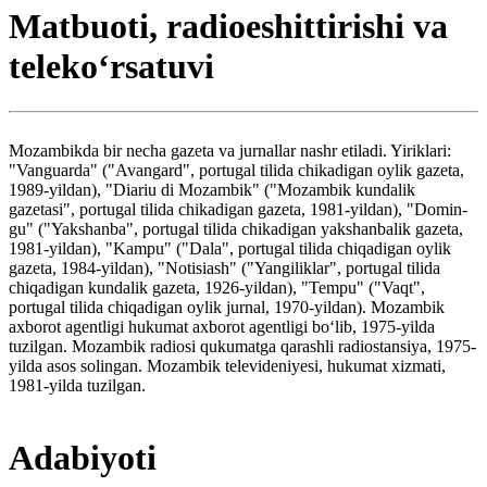
Matbuoti, radioeshittirishi va
telekoʻrsatuvi
Mozambikda bir necha gazeta va jurnallar nashr etiladi. Yiriklari:
"Vanguarda" ("Avangard", portugal tilida chikadigan oylik gazeta,
1989-yildan), "Diariu di Mozambik" ("Mozambik kundalik
gazetasi", portugal tilida chikadigan gazeta, 1981-yildan), "Domin-
gu" ("Yakshanba", portugal tilida chikadigan yakshanbalik gazeta,
1981-yildan), "Kampu" ("Dala", portugal tilida chiqadigan oylik
gazeta, 1984-yildan), "Notisiash" ("Yangiliklar", portugal tilida
chiqadigan kundalik gazeta, 1926-yildan), "Tempu" ("Vaqt",
portugal tilida chiqadigan oylik jurnal, 1970-yildan). Mozambik
axborot agentligi hukumat axborot agentligi boʻlib, 1975-yilda
tuzilgan. Mozambik radiosi qukumatga qarashli radiostansiya, 1975-
yilda asos solingan. Mozambik televideniyesi, hukumat xizmati,
1981-yilda tuzilgan.
Adabiyoti