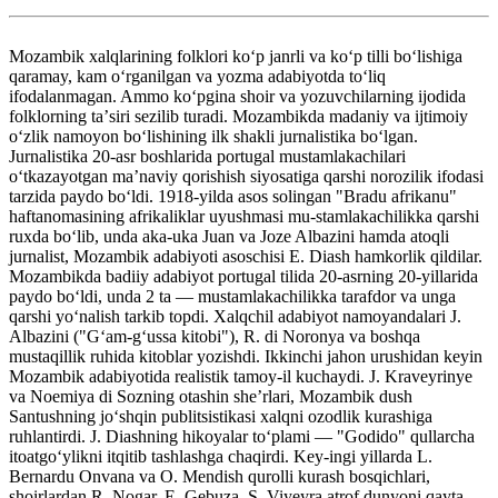
Mozambik xalqlarining folklori koʻp janrli va koʻp tilli boʻlishiga
qaramay, kam oʻrganilgan va yozma adabiyotda toʻliq
ifodalanmagan. Ammo koʻpgina shoir va yozuvchilarning ijodida
folklorning taʼsiri sezilib turadi. Mozambikda madaniy va ijtimoiy
oʻzlik namoyon boʻlishining ilk shakli jurnalistika boʻlgan.
Jurnalistika 20-asr boshlarida portugal mustamlakachilari
oʻtkazayotgan maʼnaviy qorishish siyosatiga qarshi norozilik ifodasi
tarzida paydo boʻldi. 1918-yilda asos solingan "Bradu afrikanu"
haftanomasining afrikaliklar uyushmasi mu-stamlakachilikka qarshi
ruxda boʻlib, unda aka-uka Juan va Joze Albazini hamda atoqli
jurnalist, Mozambik adabiyoti asoschisi E. Diash hamkorlik qildilar.
Mozambikda badiiy adabiyot portugal tilida 20-asrning 20-yillarida
paydo boʻldi, unda 2 ta — mustamlakachilikka tarafdor va unga
qarshi yoʻnalish tarkib topdi. Xalqchil adabiyot namoyandalari J.
Albazini ("Gʻam-gʻussa kitobi"), R. di Noronya va boshqa
mustaqillik ruhida kitoblar yozishdi. Ikkinchi jahon urushidan keyin
Mozambik adabiyotida realistik tamoy-il kuchaydi. J. Kraveyrinye
va Noemiya di Sozning otashin sheʼrlari, Mozambik dush
Santushning joʻshqin publitsistikasi xalqni ozodlik kurashiga
ruhlantirdi. J. Diashning hikoyalar toʻplami — "Godido" qullarcha
itoatgoʻylikni itqitib tashlashga chaqirdi. Key-ingi yillarda L.
Bernardu Onvana va O. Mendish qurolli kurash bosqichlari,
shoirlardan R. Nogar, E. Gebuza, S. Viyeyra atrof dunyoni qayta