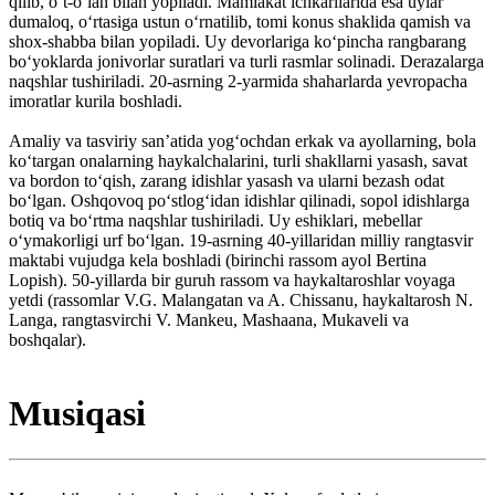
qilib, oʻt-oʻlan bilan yopiladi. Mamlakat ichkarilarida esa uylar
dumaloq, oʻrtasiga ustun oʻrnatilib, tomi konus shaklida qamish va
shox-shabba bilan yopiladi. Uy devorlariga koʻpincha rangbarang
boʻyoklarda jonivorlar suratlari va turli rasmlar solinadi. Derazalarga
naqshlar tushiriladi. 20-asrning 2-yarmida shaharlarda yevropacha
imoratlar kurila boshladi.
Amaliy va tasviriy sanʼatida yogʻochdan erkak va ayollarning, bola
koʻtargan onalarning haykalchalarini, turli shakllarni yasash, savat
va bordon toʻqish, zarang idishlar yasash va ularni bezash odat
boʻlgan. Oshqovoq poʻstlogʻidan idishlar qilinadi, sopol idishlarga
botiq va boʻrtma naqshlar tushiriladi. Uy eshiklari, mebellar
oʻymakorligi urf boʻlgan. 19-asrning 40-yillaridan milliy rangtasvir
maktabi vujudga kela boshladi (birinchi rassom ayol Bertina
Lopish). 50-yillarda bir guruh rassom va haykaltaroshlar voyaga
yetdi (rassomlar V.G. Malangatan va A. Chissanu, haykaltarosh N.
Langa, rangtasvirchi V. Mankeu, Mashaana, Mukaveli va
boshqalar).
Musiqasi