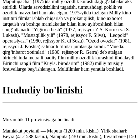
Maputugacha" (1975)da milliy ozodlik kurashidagi gʻalabalar aks
ettirildi. Ularda savodsizlikni tugatish, turmushdagi poklik va
ozodlik mavzulari ham aks etgan. 1975-yilda tuzilgan Milliy kino
instituti filmlar ishlab chiqarish va prokat qilish, kino axborot
tarqatish va boshqa mamlakatlar bilan kino ayirboshlash bilan
shugʻullanadi. "Yigirma besh" (1977, rejissyor Z.S. Korrea va S.
Lukash), "Mustaqillik yili" (1978, rejissyor F. Silva), "Leopold"
operatsiyasi" (1980, rejissyor K. di Soza), "Ozod ovozlar" (1981,
rejissyor J. Koshta) salmoqli filmlar jumlasiga kiradi. "Mueda:
qirgʻinbarot xotiralari" (1980, rejissyor R. Gerra) deb atalgan
birinchi tuda metrajli badiiy film milliy ozodlik kurashini ifodalaydi.
Birinchi rangli film "Kuyla, birodarim" (1982) milliy musiqiy
festivallarga bagʻishlangan. Multfilmlar ham yaratila boshladi.
Hududiy bo'linishi
Mozambik 11 provinsiyaga bo'linadi.
Mamlakat poytahti — Maputu (1200 min. kishi.). Yirik shahari:
Beyra (412 588 kishi.), Nampula (230 min. kishi.), Inyambane (150