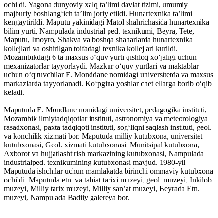
ochildi. Yagona dunyoviy xalq taʼlimi davlat tizimi, umumiy
majburiy boshlangʻich taʼlim joriy etildi. Hunartexnika taʼlimi
kengaytirildi. Maputu yakinidagi Matol shahrichasida hunartexnika
bilim yurti, Nampulada industrial ped. texnikumi, Beyra, Tete,
Maputu, Imoyro, Shakva va boshqa shaharlarda hunartexnika
kollejlari va oshirilgan toifadagi texnika kollejlari kurildi.
Mozambikdagi 6 ta maxsus oʻquv yurti qishloq xoʻjaligi uchun
mexanizatorlar tayyorlaydi. Mazkur oʻquv yurtlari va maktablar
uchun oʻqituvchilar E. Monddane nomidagi universitetda va maxsus
markazlarda tayyorlanadi. Koʻpgina yoshlar chet ellarga borib oʻqib
keladi.
Maputuda E. Mondlane nomidagi universitet, pedagogika instituti,
Mozambik ilmiytadqiqotlar instituti, astronomiya va meteorologiya
rasadxonasi, paxta tadqiqoti instituti, sogʻliqni saqlash instituti, geol.
va konchilik xizmati bor. Maputuda milliy kutubxona, universitet
kutubxonasi, Geol. xizmati kutubxonasi, Munitsipal kutubxona,
Axborot va hujjatlashtirish markazining kutubxonasi, Nampulada
industrialped. texnikumining kutubxonasi mavjud. 1980-yil
Maputuda ishchilar uchun mamlakatda birinchi ommaviy kutubxona
ochildi. Maputuda etn. va tabiat tarixi muzeyi, geol. muzeyi, Inkilob
muzeyi, Milliy tarix muzeyi, Milliy sanʼat muzeyi, Beyrada Etn.
muzeyi, Nampulada Badiiy galereya bor.