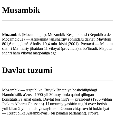
Musambik
Mozambik
(Mocambique), Mozambik Respublikasi (República de
Moçambique) — Afrikaning jan,sharqiy sohilidagi davlat. Maydoni
801,6 ming km². Aholisi 19,4 mln. kishi (2001). Poytaxti — Maputu
shahri Maʼmuriy jihatdan 11 viloyat (provincia)ra boʻlinadi. Maputu
shahri ham viloyat maqomiga ega.
Davlat tuzumi
Mozambik — respublika. Buyuk Britaniya boshchiligidagi
Hamdoʻstlik aʼzosi. 1990-yil 30-noyabrda qabul qilingan
konstitutsiya amal qiladi. Davlat boshligʻi — prezident (1986-yildan
Joakim Albertu Chissano). U umumiy yashirin tugʻri ovoz berish
yuli bilan 5 yil muddatga saylanadi. Qonun chiqaruvchi hokimiyat
— Respublika Assambleyasi (bir palatali parlament). Ijroiya