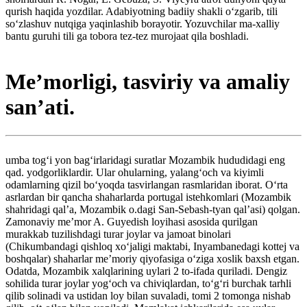
qurish haqida yozdilar. Adabiyotning badiiy shakli oʻzgarib, tili
soʻzlashuv nutqiga yaqinlashib borayotir. Yozuvchilar ma-xalliy
bantu guruhi tili ga tobora tez-tez murojaat qila boshladi.
Meʼmorligi, tasviriy va amaliy
sanʼati.
umba togʻi yon bagʻirlaridagi suratlar Mozambik hududidagi eng
qad. yodgorliklardir. Ular ohularning, yalangʻoch va kiyimli
odamlarning qizil boʻyoqda tasvirlangan rasmlaridan iborat. Oʻrta
asrlardan bir qancha shaharlarda portugal istehkomlari (Mozambik
shahridagi qalʼa, Mozambik o.dagi San-Sebash-tyan qalʼasi) qolgan.
Zamonaviy meʼmor A. Guyedish loyihasi asosida qurilgan
murakkab tuzilishdagi turar joylar va jamoat binolari
(Chikumbandagi qishloq xoʻjaligi maktabi, Inyambanedagi kottej va
boshqalar) shaharlar meʼmoriy qiyofasiga oʻziga xoslik baxsh etgan.
Odatda, Mozambik xalqlarining uylari 2 to-ifada quriladi. Dengiz
sohilida turar joylar yogʻoch va chiviqlardan, toʻgʻri burchak tarhli
qilib solinadi va ustidan loy bilan suvaladi, tomi 2 tomonga nishab