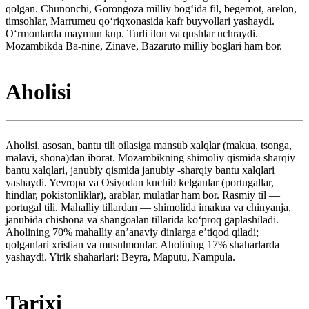
qolgan. Chunonchi, Gorongoza milliy bogʻida fil, begemot, arelon,
timsohlar, Marrumeu qoʻriqxonasida kafr buyvollari yashaydi.
Oʻrmonlarda maymun kup. Turli ilon va qushlar uchraydi.
Mozambikda Ba-nine, Zinave, Bazaruto milliy boglari ham bor.
Aholisi
Aholisi, asosan, bantu tili oilasiga mansub xalqlar (makua, tsonga,
malavi, shona)dan iborat. Mozambikning shimoliy qismida sharqiy
bantu xalqlari, janubiy qismida janubiy -sharqiy bantu xalqlari
yashaydi. Yevropa va Osiyodan kuchib kelganlar (portugallar,
hindlar, pokistonliklar), arablar, mulatlar ham bor. Rasmiy til —
portugal tili. Mahalliy tillardan — shimolida imakua va chinyanja,
janubida chishona va shangoalan tillarida koʻproq gaplashiladi.
Aholining 70% mahalliy anʼanaviy dinlarga eʼtiqod qiladi;
qolganlari xristian va musulmonlar. Aholining 17% shaharlarda
yashaydi. Yirik shaharlari: Beyra, Maputu, Nampula.
Tarixi