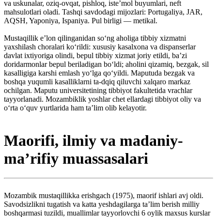
va uskunalar, oziq-ovqat, pishloq, isteʼmol buyumlari, neft
mahsulotlari oladi. Tashqi savdodagi mijozlari: Portugaliya, JAR,
AQSH, Yaponiya, Ispaniya. Pul birligi — metikal.
Mustaqillik eʼlon qilinganidan soʻng aholiga tibbiy xizmatni
yaxshilash choralari koʻrildi: xususiy kasalxona va dispanserlar
davlat ixtiyoriga olindi, bepul tibbiy xizmat joriy etildi, baʼzi
doridarmonlar bepul beriladigan boʻldi; aholini qizamiq, bezgak, sil
kasalligiga karshi emlash yoʻlga qoʻyildi. Maputuda bezgak va
boshqa yuqumli kasalliklarni ta-dqiq qiluvchi xalqaro markaz
ochilgan. Maputu universitetining tibbiyot fakultetida vrachlar
tayyorlanadi. Mozambiklik yoshlar chet ellardagi tibbiyot oliy va
oʻrta oʻquv yurtlarida ham taʼlim olib kelayotir.
Maorifi, ilmiy va madaniy-
maʼrifiy muassasalari
Mozambik mustaqillikka erishgach (1975), maorif ishlari avj oldi.
Savodsizlikni tugatish va katta yeshdagilarga taʼlim berish milliy
boshqarmasi tuzildi, muallimlar tayyorlovchi 6 oylik maxsus kurslar