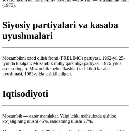
(1975).
Siyosiy partiyalari va kasaba
uyushmalari
Mozambikni ozod qilish fronti (FRELIMO) partiyasi, 1962-yil 25-
iyunda tuzilgan; Mozambik milliy qarshiligi partiyasi, 1976-yilda
asos solingan. Mozambik mehnatkashlari tashkiloti kasaba
uyushmasi, 1983-yilda tashkil etilgan.
Iqtisodiyoti
Mozambik — agrar mamlakat. Yalpi ichki mahsulotda qishloq
xoʻjaligining ulushi 46%, sanoatning ulushi 27%.