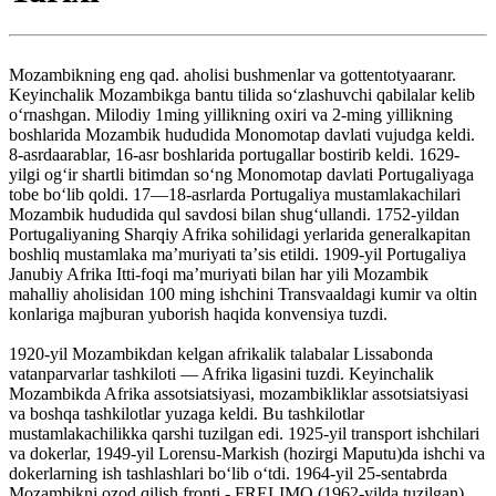
Mozambikning eng qad. aholisi bushmenlar va gottentotyaaranr.
Keyinchalik Mozambikga bantu tilida soʻzlashuvchi qabilalar kelib
oʻrnashgan. Milodiy 1ming yillikning oxiri va 2-ming yillikning
boshlarida Mozambik hududida Monomotap davlati vujudga keldi.
8-asrdaarablar, 16-asr boshlarida portugallar bostirib keldi. 1629-
yilgi ogʻir shartli bitimdan soʻng Monomotap davlati Portugaliyaga
tobe boʻlib qoldi. 17—18-asrlarda Portugaliya mustamlakachilari
Mozambik hududida qul savdosi bilan shugʻullandi. 1752-yildan
Portugaliyaning Sharqiy Afrika sohilidagi yerlarida generalkapitan
boshliq mustamlaka maʼmuriyati taʼsis etildi. 1909-yil Portugaliya
Janubiy Afrika Itti-foqi maʼmuriyati bilan har yili Mozambik
mahalliy aholisidan 100 ming ishchini Transvaaldagi kumir va oltin
konlariga majburan yuborish haqida konvensiya tuzdi.
1920-yil Mozambikdan kelgan afrikalik talabalar Lissabonda
vatanparvarlar tashkiloti — Afrika ligasini tuzdi. Keyinchalik
Mozambikda Afrika assotsiatsiyasi, mozambikliklar assotsiatsiyasi
va boshqa tashkilotlar yuzaga keldi. Bu tashkilotlar
mustamlakachilikka qarshi tuzilgan edi. 1925-yil transport ishchilari
va dokerlar, 1949-yil Lorensu-Markish (hozirgi Maputu)da ishchi va
dokerlarning ish tashlashlari boʻlib oʻtdi. 1964-yil 25-sentabrda
Mozambikni ozod qilish fronti - FRELIMO (1962-yilda tuzilgan)