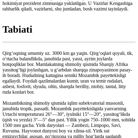
hokimiyat prezident zimmasiga yuklatilgan. U Vazirlar Kengashiga
rahbarlik qiladi, vazirlarni, shu jumladan, bosh vazirni tayinlaydi.
Tabiati
Qirgʻoqning umumiy uz. 3000 km ga yaqin. Qirgʻoqlari qoyali, tik,
oʻrtacha balandlikda, janubida past, yassi, ayrim joylarda
botqoqliklar bor. Mamlakatning shimoliy qismida Sharqiy Afrika
yassitogʻligi joylashgan, u gʻarbdan sharqqa zinapoyasimon pasay-
ib boradi. Hududning kattagina semiki Mozambik payettekisligi
egallaydi. Foydali qazilmalardan kumir, uran va temir rudalari,
asbest, fosforit, slyuda, oltin, sharqda berilliy, niobiy, tantal, litiy
ruda konlari bor.
Mozambikning shimoliy qismida iqlim subekvatorial mussonli,
janubida tropik, passatli. Mozambik payettekisligida yanvarning
Urtachi temperaturasi 26°—30°, iyulniki 15°—20°, yassitogʻlikda
(qish va yezda) 3°—5° dan past. Yillik yogin 750–1000 mm, sohilda
1500 mm gacha. Yirik daryolari — Zambezi, Limpopo, Savi,
Ruvuma. Hayvonot dunyosi boy va xilma-xil. Yirik sut
emizuvchilar, asosan, qoʻriqxona va milliy bogʻlarda saqlanib