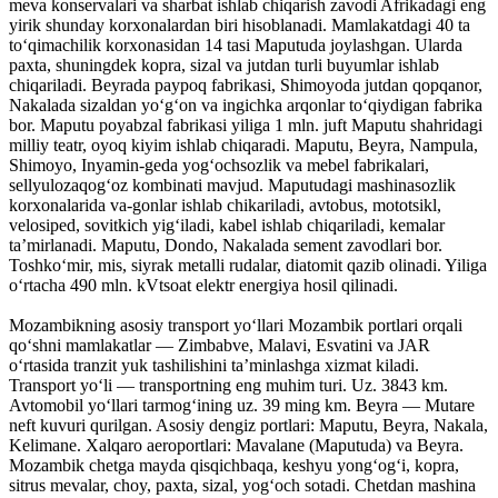
meva konservalari va sharbat ishlab chiqarish zavodi Afrikadagi eng
yirik shunday korxonalardan biri hisoblanadi. Mamlakatdagi 40 ta
toʻqimachilik korxonasidan 14 tasi Maputuda joylashgan. Ularda
paxta, shuningdek kopra, sizal va jutdan turli buyumlar ishlab
chiqariladi. Beyrada paypoq fabrikasi, Shimoyoda jutdan qopqanor,
Nakalada sizaldan yoʻgʻon va ingichka arqonlar toʻqiydigan fabrika
bor. Maputu poyabzal fabrikasi yiliga 1 mln. juft Maputu shahridagi
milliy teatr, oyoq kiyim ishlab chiqaradi. Maputu, Beyra, Nampula,
Shimoyo, Inyamin-geda yogʻochsozlik va mebel fabrikalari,
sellyulozaqogʻoz kombinati mavjud. Maputudagi mashinasozlik
korxonalarida va-gonlar ishlab chikariladi, avtobus, mototsikl,
velosiped, sovitkich yigʻiladi, kabel ishlab chiqariladi, kemalar
taʼmirlanadi. Maputu, Dondo, Nakalada sement zavodlari bor.
Toshkoʻmir, mis, siyrak metalli rudalar, diatomit qazib olinadi. Yiliga
oʻrtacha 490 mln. kVtsoat elektr energiya hosil qilinadi.
Mozambikning asosiy transport yoʻllari Mozambik portlari orqali
qoʻshni mamlakatlar — Zimbabve, Malavi, Esvatini va JAR
oʻrtasida tranzit yuk tashilishini taʼminlashga xizmat kiladi.
Transport yoʻli — transportning eng muhim turi. Uz. 3843 km.
Avtomobil yoʻllari tarmogʻining uz. 39 ming km. Beyra — Mutare
neft kuvuri qurilgan. Asosiy dengiz portlari: Maputu, Beyra, Nakala,
Kelimane. Xalqaro aeroportlari: Mavalane (Maputuda) va Beyra.
Mozambik chetga mayda qisqichbaqa, keshyu yongʻogʻi, kopra,
sitrus mevalar, choy, paxta, sizal, yogʻoch sotadi. Chetdan mashina