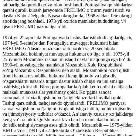
rahbarligida quroldi qoʻzgʻolon boshlandi. Portugaliya qoʻshinlariga
qarshi qurolli kurash jarayonida FRELIMO oʻz armiyasini tuzdi va
dastlab Kabu-Delgadu, Nyasa okruglarida, 1968-yildan Tete okrugi
atrofida jang boshladi. 1973-yil oxirida mamlakat hududining ʻ/4
qismi FRELIMO nazoratiga oʻtdi.
1974-yil 25-aprel da Portugaliyada fashis-tlar istibdodi agʻdarilgach,
1974-yil 5-sentabr dan Portugaliya muvaqqat hukumati bilan
FRELIMO oʻrtasida muzokara olib borildi va 20-sentabrda
Mozambikda hokimiyat muvaqqat hukumat qoʻliga oʻtdi. 1975-yil
25-iyunda Mozambik rasman mustaqil davlat maqomiga ega boʻldi.
1990-yil noyabrgacha mamlakat Mozambik Xalq Respublikasi,
soʻng Mozambik Respublikasi deb ataldi. Mozambikni ozod qilish
fronti hamda respublika hukumati keng ijtimoiy va iqtisodiy
oʻzgarishlarni nazarda tutgan dastur ishlab chiqsi va uni amalga
oshirishga kirishdi. Biroq portugallar koʻplab ketib qolishi natijasida
malakali mutaxassislar yetishmay qoldi. Koʻpgina sanoat
korxonalari toʻxtadi, qishloq xoʻjaligi ekinzorlari huvillab qoldi.
Tashqi qarz oshdi, tashqi savdo qiyinlashdi. FRELIMO partiyasi
sanoat va qishloq xoʻjaligini rivojlantirishga intilib, muhim iqtisodiy
va ijtimoiysiyosiy tadbirlar oʻtkazdi. Anʼanaviy xususiy xoʻjaliklarga
keng yoʻl ochildi. Qoʻshilmaslik va barcha mamlakatlar bilan
doʻstlik tashqi siyosatga asos qilib olindi. Mozambik — 1975-yildan
BMT aʼzosi. 1991-yil 27-dekabrda Oʻzbekiston Respublikasi
suverenitetini tan oldi. Milliy bayrami —25-iyun — Mustaqillik kuni