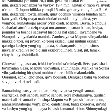
Mozambikda yer fondi 78,3 mln. gektarni tashkil etadi, uning 44,4
mln. gektari pichanzor va yaylov, 19,4 mln. gektari oʻrmon va siyrak
oʻrmon. Dehqonchilikka yaroqli 15 mln. gektar yerning faqat 5—6
mln. gektaridan foydalaniladi, qurgʻoqchilik yillarida bundan ham
kamayadi. Oziq-ovqat mahsulotlari orasida moyli palma, yer
yongʻoq, kungaboqar asosiy oʻrin oladi. Maputu, Beyra, Nampula
shaharlari atrofida oziq-ovqat mu-ammosi qisman banan, loviya,
pomidor va boshqa sabzavot hisobiga hal etiladi. Inyambane va
Nampula viloyatlarida maniok, Zambeziya va Maputu viloyatlarida
makkajoʻxori, oq joʻxori koʻproq ekiladi. Eng muhim ekinlar
qatoriga keshyu yongʻogʻi, paxta, shakarqamish, kopra, sitrus
mevalar kiradi va koʻp qismi eksport qilinadi. Sizal, jut, tamaki,
choy ham yetishtiriladi.
Chorvachiligi, asosan, ichki isteʼmolni taʼminlaydi. Setse pashshasi
boʻlmagan Gaza, Maputu viloyatlari, shuningdek, Manika va Sofala
vilo-yatlarining bir qismi muhim chorvachilik makonlaridir.
Qoramol, echki, choʻchqa, qoʻy boqiladi. Dengizda baliq va boshqa
suv jonivorlari ovlanadi.
Sanoatining asosiy tarmoqlari, oziq-ovqat va yengil sanoat,
energetika, neft sanoati, kimyo sanoati, kora metallurgiya, qurilish
materi-allari sanoati va boshqa Maputu va Beyra shaharlarida un,
arahis,kungaboqar yogʻi, pivo, qandshakar, baliq konserva, goʻsht
va keshyu yongʻogʻini qayta ishlash korxonalari bor. Shimoyodagi