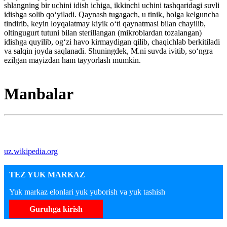
shlangning bir uchini idish ichiga, ikkinchi uchini tashqaridagi suvli
idishga solib qoʻyiladi. Qaynash tugagach, u tinik, holga kelguncha
tindirib, keyin loyqalatmay kiyik oʻti qaynatmasi bilan chayilib,
oltingugurt tutuni bilan sterillangan (mikroblardan tozalangan)
idishga quyilib, ogʻzi havo kirmaydigan qilib, chaqichlab berkitiladi
va salqin joyda saqlanadi. Shuningdek, M.ni suvda ivitib, soʻngra
ezilgan mayizdan ham tayyorlash mumkin.
Manbalar
uz.wikipedia.org
TEZ YUK MARKAZ
Yuk markaz elonlari yuk yuborish va yuk tashish
Guruhga kirish