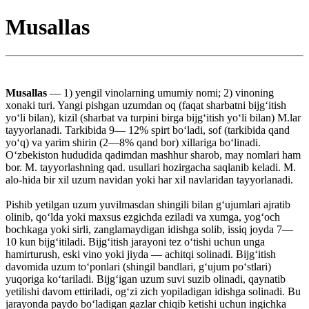
Musallas
Musallas
— 1) yengil vinolarning umumiy nomi; 2) vinoning
xonaki turi. Yangi pishgan uzumdan oq (faqat sharbatni bijgʻitish
yoʻli bilan), kizil (sharbat va turpini birga bijgʻitish yoʻli bilan) M.lar
tayyorlanadi. Tarkibida 9— 12% spirt boʻladi, sof (tarkibida qand
yoʻq) va yarim shirin (2—8% qand bor) xillariga boʻlinadi.
Oʻzbekiston hududida qadimdan mashhur sharob, may nomlari ham
bor. M. tayyorlashning qad. usullari hozirgacha saqlanib keladi. M.
alo-hida bir xil uzum navidan yoki har xil navlaridan tayyorlanadi.
Pishib yetilgan uzum yuvilmasdan shingili bilan gʻujumlari ajratib
olinib, qoʻlda yoki maxsus ezgichda eziladi va xumga, yogʻoch
bochkaga yoki sirli, zanglamaydigan idishga solib, issiq joyda 7—
10 kun bijgʻitiladi. Bijgʻitish jarayoni tez oʻtishi uchun unga
hamirturush, eski vino yoki jiyda — achitqi solinadi. Bijgʻitish
davomida uzum toʻponlari (shingil bandlari, gʻujum poʻstlari)
yuqoriga koʻtariladi. Bijgʻigan uzum suvi suzib olinadi, qaynatib
yetilishi davom ettiriladi, ogʻzi zich yopiladigan idishga solinadi. Bu
jarayonda paydo boʻladigan gazlar chiqib ketishi uchun ingichka