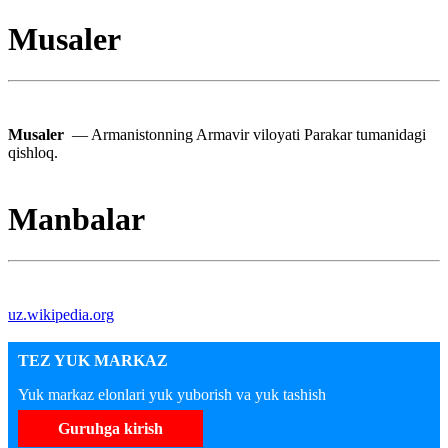
Musaler
Musaler
— Armanistonning Armavir viloyati Parakar tumanidagi
qishloq.
Manbalar
uz.wikipedia.org
TEZ YUK MARKAZ
Yuk markaz elonlari yuk yuborish va yuk tashish
Guruhga kirish