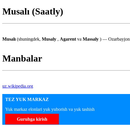
Musalı (Saatly)
Musalı
(shuningdek,
Musaly
,
Agarent
va
Massaly
) — Ozarbayjonni
Manbalar
uz.wikipedia.org
TEZ YUK MARKAZ
Yuk markaz elonlari yuk yuborish va yuk tashish
Guruhga kirish