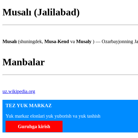
Musalı (Jalilabad)
Musalı
(shuningdek,
Musa-Kend
va
Musaly
) — Ozarbayjonning Jali
Manbalar
uz.wikipedia.org
TEZ YUK MARKAZ
Yuk markaz elonlari yuk yuborish va yuk tashish
Guruhga kirish