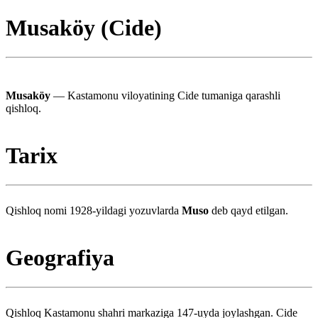
Musaköy (Cide)
Musaköy
— Kastamonu viloyatining Cide tumaniga qarashli
qishloq.
Tarix
Qishloq nomi 1928-yildagi yozuvlarda
Muso
deb qayd etilgan.
Geografiya
Qishloq Kastamonu shahri markaziga 147-uyda joylashgan. Cide