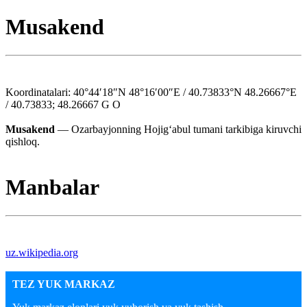
Musakend
Koordinatalari: 40°44′18″N 48°16′00″E / 40.73833°N 48.26667°E
/ 40.73833; 48.26667 G O
Musakend
— Ozarbayjonning Hojigʻabul tumani tarkibiga kiruvchi
qishloq.
Manbalar
uz.wikipedia.org
TEZ YUK MARKAZ