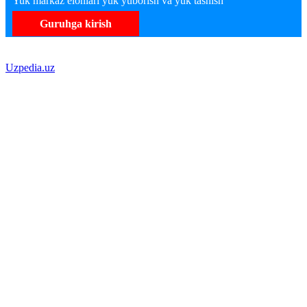
Yuk markaz elonlari yuk yuborish va yuk tashish
Guruhga kirish
Uzpedia.uz