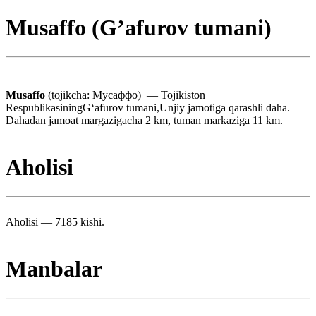
Musaffo (G’afurov tumani)
Musaffo
(tojikcha: Мусаффо) — Tojikiston
RespublikasiningGʻafurov tumani,Unjiy jamotiga qarashli daha.
Dahadan jamoat margazigacha 2 km, tuman markaziga 11 km.
Aholisi
Aholisi — 7185 kishi.
Manbalar