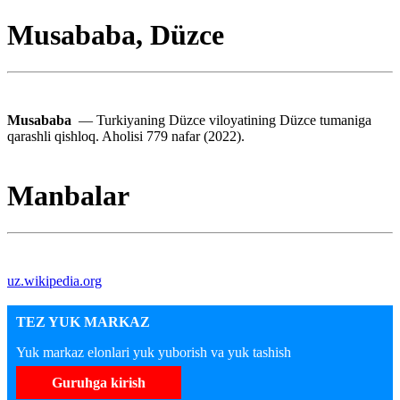
Musababa, Düzce
Musababa
— Turkiyaning Düzce viloyatining Düzce tumaniga
qarashli qishloq. Aholisi 779 nafar (2022).
Manbalar
uz.wikipedia.org
TEZ YUK MARKAZ
Yuk markaz elonlari yuk yuborish va yuk tashish
Guruhga kirish