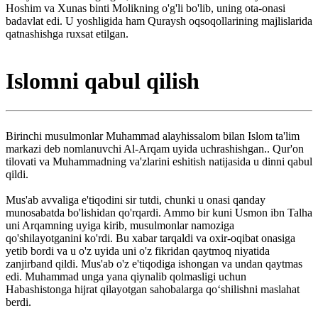
Hoshim va Xunas binti Molikning o'g'li bo'lib, uning ota-onasi
badavlat edi. U yoshligida ham Quraysh oqsoqollarining majlislarida
qatnashishga ruxsat etilgan.
Islomni qabul qilish
Birinchi musulmonlar Muhammad alayhissalom bilan Islom ta'lim
markazi deb nomlanuvchi Al-Arqam uyida uchrashishgan.. Qur'on
tilovati va Muhammadning va'zlarini eshitish natijasida u dinni qabul
qildi.
Mus'ab avvaliga e'tiqodini sir tutdi, chunki u onasi qanday
munosabatda bo'lishidan qo'rqardi. Ammo bir kuni Usmon ibn Talha
uni Arqamning uyiga kirib, musulmonlar namoziga
qo'shilayotganini ko'rdi. Bu xabar tarqaldi va oxir-oqibat onasiga
yetib bordi va u o'z uyida uni o'z fikridan qaytmoq niyatida
zanjirband qildi. Mus'ab o'z e'tiqodiga ishongan va undan qaytmas
edi. Muhammad unga yana qiynalib qolmasligi uchun
Habashistonga hijrat qilayotgan sahobalarga qoʻshilishni maslahat
berdi.