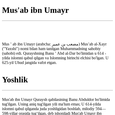
Mus'ab ibn Umayr
Mus ʽ ab ibn Umayr (arabcha: مصعب بن عمير) Musʽab al-Xayr
("Yaxshi") nomi bilan ham tanilgan Muhammadning sahobiy
(sahobi) edi. Qurayshning Banu ʽ Abd al-Dar bo'limidan u 614 -
yilda islomni qabul qilgan va Islomning birinchi elchisi bo'lgan. U
625-yil Uhud jangida vafot etgan.
Yoshlik
Mus'ab ibn Umayr Quraysh qabilasining Banu Abduldor bo'limida
tug'ilgan. Uning aniq tug'ilgan yili ma'lum emas; U 614-yilda
islomni qabul qilganda juda yoshligidan boshlab, milodiy 594—
598-yillar orasida tugʻilgan, deb ishoniladi Mus'ab Umayr ibn