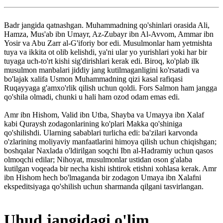
Badr jangida qatnashgan. Muhammadning qo'shinlari orasida Ali,
Hamza, Mus'ab ibn Umayr, Az-Zubayr ibn Al-Avvom, Ammar ibn
Yosir va Abu Zarr al-G'iforiy bor edi. Musulmonlar ham yetmishta
tuya va ikkita ot olib kelishdi, ya'ni ular yo yurishlari yoki har bir
tuyaga uch-to'rt kishi sig'dirishlari kerak edi. Biroq, ko'plab ilk
musulmon manbalari jiddiy jang kutilmaganligini ko'rsatadi va
bo'lajak xalifa Usmon Muhammadning qizi kasal rafiqasi
Ruqayyaga g'amxo'rlik qilish uchun qoldi. Fors Salmon ham jangga
qo'shila olmadi, chunki u hali ham ozod odam emas edi.
Amr ibn Hishom, Valid ibn Utba, Shayba va Umayya ibn Xalaf
kabi Quraysh zodagonlarining ko'plari Makka qo'shiniga
qo'shilishdi. Ularning sabablari turlicha edi: ba'zilari karvonda
o'zlarining moliyaviy manfaatlarini himoya qilish uchun chiqishgan;
boshqalar Naxlada o'ldirilgan soqchi Ibn al-Hadramiy uchun qasos
olmoqchi edilar; Nihoyat, musulmonlar ustidan oson g'alaba
kutilgan voqeada bir necha kishi ishtirok etishni xohlasa kerak. Amr
ibn Hishom hech bo'lmaganda bir zodagon Umaya ibn Xalafni
ekspeditsiyaga qo'shilish uchun sharmanda qilgani tasvirlangan.
Uhud jangidagi o'lim