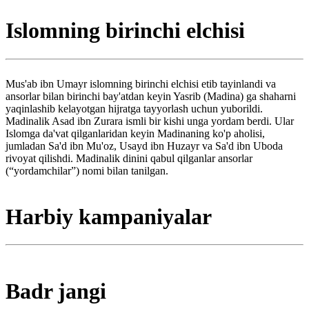
Islomning birinchi elchisi
Mus'ab ibn Umayr islomning birinchi elchisi etib tayinlandi va
ansorlar bilan birinchi bay'atdan keyin Yasrib (Madina) ga shaharni
yaqinlashib kelayotgan hijratga tayyorlash uchun yuborildi.
Madinalik Asad ibn Zurara ismli bir kishi unga yordam berdi. Ular
Islomga da'vat qilganlaridan keyin Madinaning ko'p aholisi,
jumladan Sa'd ibn Mu'oz, Usayd ibn Huzayr va Sa'd ibn Uboda
rivoyat qilishdi. Madinalik dinini qabul qilganlar ansorlar
(“yordamchilar”) nomi bilan tanilgan.
Harbiy kampaniyalar
Badr jangi