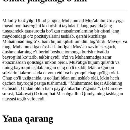
Milodiy 624-yilgi Uhud jangida Muhammad Mus'ab ibn Umayrga
musulmon bayrog'ini ko'tarishni tayinladi. Jang paytida jang
tugagandek taassurotda boʻlgan musulmonlarning bir qismi jang
maydonidagi oʻz pozitsiyalarini tashlab, qarshi kuchlarga
Muhammadning oʻzi ham hujum qilish umidini tugʻdirdi. Mavqei va
rangi Muhammadga oʻxshash boʻlgan Mus’ab xavfni sezgach,
dushmanlarning e’tiborini boshqa tomonga burish niyatida
bayrogʻini koʻtarib, takbir aytdi. o'zi va Muhammadga zarar
etkazmasdan qolishiga imkon berdi. Mus'abga hujum qilishdi va
uning bayroqni ushlab turgan o'ng qo'li uzildi, lekin u Qur'on
so'zlarini takrorlashda davom etdi va bayroqni chap qo'liga oldi.
Chap qo'li uzilganida, u qo'llari bilan uni ushlab oldi, lekin hech
qachon bayroqni pastga tushirmadi. “Muhammad faqat Allohning
elchisidir. Undan oldin ham paygʻambarlar oʻtganlar”. («Olimon»
surasi, 144-oyat) Oxir-oqibat Musobga Ibn Qomiyaning tashlagan
nayzasi tegib vafot etdi.
Yana qarang