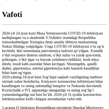
Vafoti
2020-yil 24-iyun kuni Musa Yerniyazovda COVID-19 infeksiyasi
tasdiqlangan va u akademik V.Vohidov nomidagi Respublika
ixtisoslashtirilgan Xirurgiya ilmiy-amaliy tibbiyot markazining
Nukus filialiga yotqizilgan. Unga COVID-19 infeksiyasi oʻta ogʻir
kechishi, ikki tomonlama pnevmoniya tashxisi qoʻyilgan. Xastalik
oʻtkir respirator distress sindrom, oʻtkir nafas va yurak qon-tomir,
poliorgan, oʻtkir jigar va buyrak yetishmovchiliklari, bosh miya
shishi, insult kabi asoratlar bilan kechgan. Shuningdek, qandli
diabet, gipertoniya, arterial gipertenziya kabi hamroh kasalliklar
bilan ham ogʻrigan.
2020-yilning 18-iyul kuni Sogʻliqni saqlash vazirligining matbuot
xizmati xabar berishicha, Erniyazov koronavirus infektsiyasi bilan
kasallangan va uning salomatligi barqaror va Nukusda davolandi.
Keyinchalik u IVL apparatiga ulanganligi va uning sogʻligʻi
yomonlashganligi maʼlum boʻldi. 2020-yil 31-iyulda koronavirus
infektsiyasidan kelib chiqqan asoratlardan vafot etdi.
1-avgust Oʻzbekiston Respublikasi prezidenti Shavkat Mirziyoyev