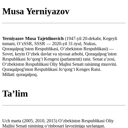
Musa Yerniyazov
Yerniyazov Musa Tajetdinovich
(1947-yil 20-dekabr, Kegeyli
tumani, OʻzSSR, SSSR — 2020-yil 31-iyul, Nukus,
Qoraqalpogʻiston Respublikasi, Oʻzbekiston Respublikasi) —
Sovet, keyin Oʻzbek davlat va siyosat arbobi, Qoraqalpogʻiston
Respublikasi Joʻqorgʻi Kengesi (parlamenti) raisi. Senat aʼzosi,
Oʻzbekiston Respublikasi Oliy Majlisi Senati raisining muovini.
Qoraqalpog'iston Respublikasi Joʻqorgʻi Kenges Raisi.
Millati: qoraqalpoq.
Taʼlim
Uch marta (2005, 2010, 2015) Oʻzbekiston Respublikasi Oliy
Majlisi Senati raisining oʻrinbosari lavozimiga saylangan.