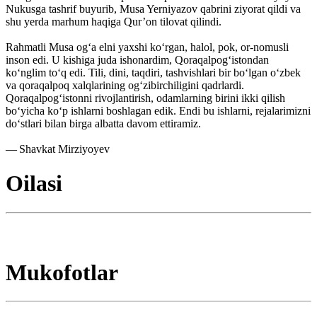
Nukusga tashrif buyurib, Musa Yerniyazov qabrini ziyorat qildi va
shu yerda marhum haqiga Qur’on tilovat qilindi.
Rahmatli Musa ogʻa elni yaxshi koʻrgan, halol, pok, or-nomusli
inson edi. U kishiga juda ishonardim, Qoraqalpogʻistondan
koʻnglim toʻq edi. Tili, dini, taqdiri, tashvishlari bir boʻlgan oʻzbek
va qoraqalpoq xalqlarining ogʻzibirchiligini qadrlardi.
Qoraqalpogʻistonni rivojlantirish, odamlarning birini ikki qilish
boʻyicha koʻp ishlarni boshlagan edik. Endi bu ishlarni, rejalarimizni
doʻstlari bilan birga albatta davom ettiramiz.
— Shavkat Mirziyoyev
Oilasi
Mukofotlar