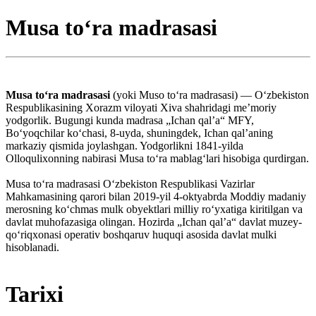
Musa toʻra madrasasi
Musa toʻra madrasasi
(yoki Muso toʻra madrasasi) — Oʻzbekiston
Respublikasining Xorazm viloyati Xiva shahridagi meʼmoriy
yodgorlik. Bugungi kunda madrasa „Ichan qalʼa“ MFY,
Boʻyoqchilar koʻchasi, 8-uyda, shuningdek, Ichan qalʼaning
markaziy qismida joylashgan. Yodgorlikni 1841-yilda
Olloqulixonning nabirasi Musa toʻra mablagʻlari hisobiga qurdirgan.
Musa toʻra madrasasi Oʻzbekiston Respublikasi Vazirlar
Mahkamasining qarori bilan 2019-yil 4-oktyabrda Moddiy madaniy
merosning koʻchmas mulk obyektlari milliy roʻyxatiga kiritilgan va
davlat muhofazasiga olingan. Hozirda „Ichan qalʼa“ davlat muzey-
qoʻriqxonasi operativ boshqaruv huquqi asosida davlat mulki
hisoblanadi.
Tarixi