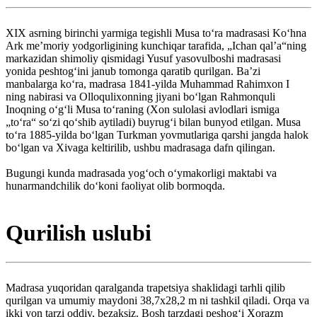
XIX asrning birinchi yarmiga tegishli Musa toʻra madrasasi Koʻhna
Ark meʼmoriy yodgorligining kunchiqar tarafida, „Ichan qalʼa“ning
markazidan shimoliy qismidagi Yusuf yasovulboshi madrasasi
yonida peshtogʻini janub tomonga qaratib qurilgan. Baʼzi
manbalarga koʻra, madrasa 1841-yilda Muhammad Rahimxon I
ning nabirasi va Olloqulixonning jiyani boʻlgan Rahmonquli
Inoqning oʻgʻli Musa toʻraning (Xon sulolasi avlodlari ismiga
„toʻra“ soʻzi qoʻshib aytiladi) buyrugʻi bilan bunyod etilgan. Musa
toʻra 1885-yilda boʻlgan Turkman yovmutlariga qarshi jangda halok
boʻlgan va Xivaga keltirilib, ushbu madrasaga dafn qilingan.
Bugungi kunda madrasada yogʻoch oʻymakorligi maktabi va
hunarmandchilik doʻkoni faoliyat olib bormoqda.
Qurilish uslubi
Madrasa yuqoridan qaralganda trapetsiya shaklidagi tarhli qilib
qurilgan va umumiy maydoni 38,7x28,2 m ni tashkil qiladi. Orqa va
ikki yon tarzi oddiy, bezaksiz. Bosh tarzdagi peshogʻi Xorazm