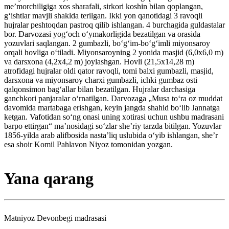
meʼmorchiligiga xos sharafali, sirkori koshin bilan qoplangan,
gʻishtlar mavjli shaklda terilgan. Ikki yon qanotidagi 3 ravoqli
hujralar peshtoqdan pastroq qilib ishlangan. 4 burchagida guldastalar
bor. Darvozasi yogʻoch oʻymakorligida bezatilgan va orasida
yozuvlari saqlangan. 2 gumbazli, boʻgʻim-boʻgʻimli miyonsaroy
orqali hovliga oʻtiladi. Miyonsaroyning 2 yonida masjid (6,0x6,0 m)
va darsxona (4,2x4,2 m) joylashgan. Hovli (21,5x14,28 m)
atrofidagi hujralar oldi qator ravoqli, tomi balxi gumbazli, masjid,
darsxona va miyonsaroy charxi gumbazli, ichki gumbaz osti
qalqonsimon bagʻallar bilan bezatilgan. Hujralar darchasiga
ganchkori panjaralar oʻrnatilgan. Darvozaga „Musa toʻra oz muddat
davomida martabaga erishgan, keyin jangda shahid boʻlib Jannatga
ketgan. Vafotidan soʻng onasi uning xotirasi uchun ushbu madrasani
barpo ettirgan“ maʼnosidagi soʻzlar sheʼriy tarzda bitilgan. Yozuvlar
1856-yilda arab alifbosida nastaʼliq uslubida oʻyib ishlangan, sheʼr
esa shoir Komil Pahlavon Niyoz tomonidan yozgan.
Yana qarang
Matniyoz Devonbegi madrasasi