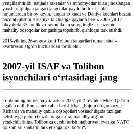
yengillashtirildi, natijada raketalar va minomyotlar bilan jihozlangan
yaxshi oʻqitilgan jangari jangchilar paydo boʻldi. Ushbu
hujumlardan bir oy keyin, janglar toʻxtadi va Daniya kuchlari bazani
nazorat qilishni Britaniya kuchlariga qaytarib berdi. 2006-yil 17-
oktyabrda 35 kunlik zoʻravonlikdan soʻng inglizlar nazoratni
mahalliy oqsoqollar kengashiga topshirib, qishloqni tark etishdi.
2015-yilning 26-avgust kuni Tolibon jangarilari tuman shtab-
kvartirasini afgʻon kuchlaridan tortib oldi.
2007-yil ISAF va Tolibon
isyonchilari oʻrtasidagi jang
Tolibonning bir necha yuz askari 2007-yil 2-fevralda Muso Qal’ani
egallab oldi. Eurasianet xabar berishicha , „hujum oʻtgan kuzda
Richards va mahalliy qabila oqsoqollari vositachiligida tuzilgan
kelishuvga putur etkazdi, unga koʻra, mahalliy afgʻon
yetakchilarining Tolibonga qarshi turish majburiyati evaziga NATO
qoʻshinlari shaharni tark etishga rozi boʻldi“.