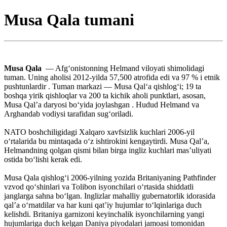
Musa Qala tumani
Musa Qala
— Afgʻonistonning Helmand viloyati shimolidagi
tuman. Uning aholisi 2012-yilda 57,500 atrofida edi va 97 % i etnik
pushtunlardir . Tuman markazi — Musa Qalʻa qishlogʻi; 19 ta
boshqa yirik qishloqlar va 200 ta kichik aholi punktlari, asosan,
Musa Qal’a daryosi boʻyida joylashgan . Hudud Helmand va
Arghandab vodiysi tarafidan sugʻoriladi.
NATO boshchiligidagi Xalqaro xavfsizlik kuchlari 2006-yil
oʻrtalarida bu mintaqada oʻz ishtirokini kengaytirdi. Musa Qal’a,
Helmandning qolgan qismi bilan birga ingliz kuchlari mas’uliyati
ostida boʻlishi kerak edi.
Musa Qala qishlogʻi 2006-yilning yozida Britaniyaning Pathfinder
vzvod qoʻshinlari va Tolibon isyonchilari oʻrtasida shiddatli
janglarga sahna boʻlgan. Inglizlar mahalliy gubernatorlik idorasida
qal’a oʻrnatdilar va har kuni qatʼiy hujumlar toʻlqinlariga duch
kelishdi. Britaniya garnizoni keyinchalik isyonchilarning yangi
hujumlariga duch kelgan Daniya piyodalari jamoasi tomonidan