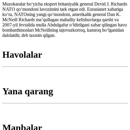
Muzokaralar boʻyicha ekspert britaniyalik general Devid J. Richards
NATO qoʻmondoni lavozimini tark etgan edi. Eurasianet xabariga
koʻra, NATOning yangi qoʻmondoni, amerikalik general Dan K.
McNeill Richards maʼqullagan mahalliy kelishuvlarga qarshi va
2007-yil fevralida mulla Abdulgafur oʻldirilgani xabar qilingan havo
bombardimonlari McNeillning tajovuzkorroq, kamroq boʻlganidan
dalolatdir, deb taxmin qilgan.
Havolalar
Yana qarang
Manbalar