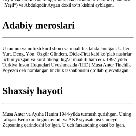
„Yeşil“) va Abdulqodir Aygan doxil toʻrt kishini ayblagan.
Adabiy meroslari
U muhim va nufuzli kurd shoiri va muallifi sifatida tanilgan. U Ileri
Yurt, Deng, Yön, Özgür Gündem, Dicle-Firat kabi koʻplab nashrlar
uchun yozgan va kurd tilidagi lugʻat muallifi ham edi. 1997-yilda
Turkiya Inson Huquqlari Uyushmasida (IHD) Musa Anter Tinchlik
Poyezdi deb nomlangan tinchlik tashabbusini qoʻllab-quvvatlagan.
Shaxsiy hayoti
Musa Anter va Aysha Hanim 1944-yilda turmush qurishgan. Uning
rafiqasi Bedirxon begim avlodi va AKP siyosatchisi Cuneyd
Zapsuning qarindoshi boʻlgan. U uch farzandning otasi boʻlgan.