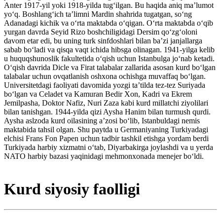
Anter 1917-yil yoki 1918-yilda tugʻilgan. Bu haqida aniq maʼlumot
yoʻq. Boshlangʻich taʼlimni Mardin shahrida tugatgan, soʻng
Adanadagi kichik va oʻrta maktabda oʻqigan. Oʻrta maktabda oʻqib
yurgan davrda Seyid Rizo boshchiligidagi Dersim qoʻzgʻoloni
davom etar edi, bu uning turk sinfdoshlari bilan baʼzi janjallarga
sabab boʻladi va qisqa vaqt ichida hibsga olinagan. 1941-yilga kelib
u huquqshunoslik fakultetida oʻqish uchun Istanbulga joʻnab ketadi.
Oʻqish davrida Dicle va Firat talabalar zallarida asosan kurd boʻlgan
talabalar uchun ovqatlanish oshxona ochishga muvaffaq boʻlgan.
Universitetdagi faoliyati davomida yozgi taʼtilda tez-tez Suriyada
boʻlgan va Celadet va Kamuran Bedir Xon, Kadri va Ekrem
Jemilpasha, Doktor Nafiz, Nuri Zaza kabi kurd millatchi ziyolilari
bilan tanishgan. 1944-yilda qizi Aysha Hanim bilan turmush qurdi.
Aysha aslzoda kurd oilasining aʼzosi boʻlib, Istanbuldagi nemis
maktabida tahsil olgan. Shu paytda u Germaniyaning Turkiyadagi
elchisi Frans Fon Papen uchun tadbir tashkil etishga yordam berdi
Turkiyada harbiy xizmatni oʻtab, Diyarbakirga joylashdi va u yerda
NATO harbiy bazasi yaqinidagi mehmonxonada menejer boʻldi.
Kurd siyosiy faolligi