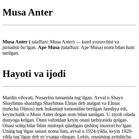
Musa Anter
Musa Anter (
talaffuzi: Musa Anter) — kurd yozuvchisi va
jurnalisti boʻlgan.
Ape Musa
(talaffuzi: Ape Musa) nomi bilan ham
tanilgan.
Hayoti va ijodi
Mardin viloyati, Nusaybin tumanida tugʻilgan. Avval u Shayx
Shayhmus sharafiga Shayhmus Elmas deb atalgan va Elmas
(turkcha Olmos) turk hukumati tomonidan berilgan familiya edi,
keyinchalik u Muso Anter degan nom bilan tanilgan. U ziyoli oilada
dunyoga kelgan. Otasi vafotidan keyin onasi tarbiyasida qolgan.
Onasi soliqchilar bilan muloqot qiladigan qishloq muxtori boʻlgan.
Uning tugʻilgan sanasi nomaʼlum, avval u 1924-yilda, keyin 1920-
yilda tugʻilgan deb roʻyxatga olingan. Lekin, onasining aytishicha