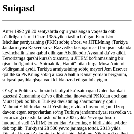
Suiqasd
Anter 1992-yil 20-sentyabrda ogʻir yaralangan voqeada otib
oʻldirilgan. Umit Cizre 1985-yilda taslim boʻlgan Kurdiston
Ishchilar partiyasining (PKK) sobiq aʼzosi va JİTEMning (Turkiya
Jandarmiyasi Razvedka va Razvedka boshqarmasi) bir qismi sifatida
keyinchalik ishga qabul qilingan Abdülqodir Ayganni daʼvo qildi.
Terrorizmga qarshi kurash xizmati), u JİTEM boʻlinmasining bir
qismi boʻlganini va Shirnaklik „Hamit“ bilan birga Musa Anterni
oʻldirganini aytdi. Turkiya armiyasining sobiq mayori Jem Ersever
qotillikka PKKning sobiq aʼzosi Alaattin Kanat yordam berganini,
suiqasd paytida qisqa vaqt ichida ozod etilganini aytgan.
Oʻzgʻur Politika va hozirda faoliyat koʻrsatmagan Gulen harakati
gazetasi Zamanning daʼvo qilishicha, jinoyatchi PKKdan qochgan
Murat Ipek boʻlib, u Turkiya davlatining shartnomaviy qotili
Mahmut Yildirimdan yoki Yeşilning oʻzidan buyruq olgan. Uzoq
davom etgan tergovlardan soʻng Turkiya jandarmeriyasi razvedka va
terrorizmga qarshi kurash boʻlimi 2006-yilda Yevropa Inson
huquqlari sudi (AİHM) tomonidan Anterning oʻldirilishida aybdor
deb topilib, Turkiyani 28 500 yevro jarimaga tortdi. 2013-yilda
Diyarbakir sudi Anterning oʻldirilishida Mahmut Yildirim (taxallusi