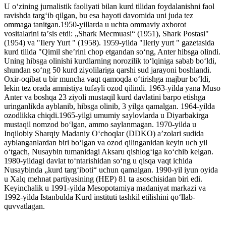
U oʻzining jurnalistik faoliyati bilan kurd tilidan foydalanishni faol
ravishda targʻib qilgan, bu esa hayoti davomida uni juda tez
ommaga tanitgan.1950-yillarda u uchta ommaviy axborot
vositalarini taʼsis etdi: „Shark Mecmuasi“ (1951), Shark Postasi"
(1954) va "Ilery Yurt " (1958). 1959-yilda "Ileriy yurt " gazetasida
kurd tilida "Qimil sheʼrini chop etgandan soʻng, Anter hibsga olindi.
Uning hibsga olinishi kurdlarning norozilik toʻlqiniga sabab boʻldi,
shundan soʻng 50 kurd ziyolilariga qarshi sud jarayoni boshlandi.
Oxir-oqibat u bir muncha vaqt qamoqda oʻtirishga majbur boʻldi,
lekin tez orada amnistiya tufayli ozod qilindi. 1963-yilda yana Muso
Anter va boshqa 23 ziyoli mustaqil kurd davlatini barpo etishga
uringanlikda ayblanib, hibsga olinib, 3 yilga qamalgan. 1964-yilda
ozodlikka chiqdi.1965-yilgi umumiy saylovlarda u Diyarbakirga
mustaqil nomzod boʻlgan, ammo saylanmagan. 1970-yilda u
Inqilobiy Sharqiy Madaniy Oʻchoqlar (DDKO) aʼzolari sudida
ayblanganlardan biri boʻlgan va ozod qilinganidan keyin uch yil
oʻtgach, Nusaybin tumanidagi Aksaru qishlogʻiga koʻchib kelgan.
1980-yildagi davlat toʻntarishidan soʻng u qisqa vaqt ichida
Nusaybinda „kurd targʻiboti“ uchun qamalgan. 1990-yil iyun oyida
u Xalq mehnat partiyasining (HEP) 81 ta asoschisidan biri edi.
Keyinchalik u 1991-yilda Mesopotamiya madaniyat markazi va
1992-yilda Istanbulda Kurd instituti tashkil etilishini qoʻllab-
quvvatlagan.