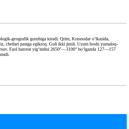
logik-geografik guruhiga kiradi. Qrim, Krasnodar oʻlkasida,
z, chetlari pastga egikroq. Guli ikki jinsli. Uzum boshi yumaloq-
i sersuv. Faol harorat yigʻindisi 2650°—3100° boʻlganda 127—157
anadi.