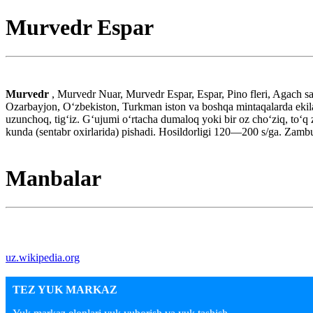
Murvedr Espar
Murvedr
, Murvedr Nuar, Murvedr Espar, Espar, Pino fleri, Agach s
Ozarbayjon, Oʻzbekiston, Turkman iston va boshqa mintaqalarda ekiladi
uzunchoq, tigʻiz. Gʻujumi oʻrtacha dumaloq yoki bir oz choʻziq, toʻq
kunda (sentabr oxirlarida) pishadi. Hosildorligi 120—200 s/ga. Zambur
Manbalar
uz.wikipedia.org
TEZ YUK MARKAZ