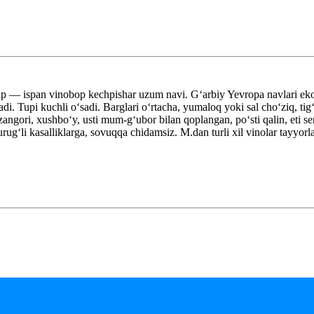
ap — ispan vinobop kechpishar uzum navi. Gʻarbiy Yevropa navlari eko
. Tupi kuchli oʻsadi. Barglari oʻrtacha, yumaloq yoki sal choʻziq, tigʻi
 zangori, xushboʻy, usti mum-gʻubor bilan qoplangan, poʻsti qalin, et
ugʻli kasalliklarga, sovuqqa chidamsiz. M.dan turli xil vinolar tayyorl