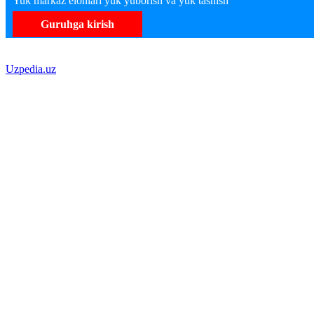
Yuk markaz elonlari yuk yuborish va yuk tashish
Guruhga kirish
Uzpedia.uz