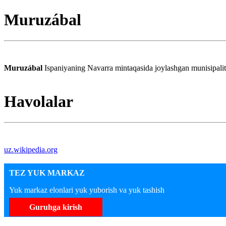
Muruzábal
Muruzábal
Ispaniyaning Navarra mintaqasida joylashgan munisipalit
Havolalar
uz.wikipedia.org
TEZ YUK MARKAZ
Yuk markaz elonlari yuk yuborish va yuk tashish
Guruhga kirish