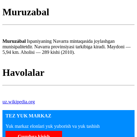
Muruzabal
Muruzábal
Ispaniyaning Navarra mintaqasida joylashgan
munisipalitetdir. Navarra provinsiyasi tarkibiga kiradi. Maydoni —
5,94 km. Aholisi — 289 kishi (2010).
Havolalar
uz.wikipedia.org
TEZ YUK MARKAZ
Yuk markaz elonlari yuk yuborish va yuk tashish
Guruhga kirish