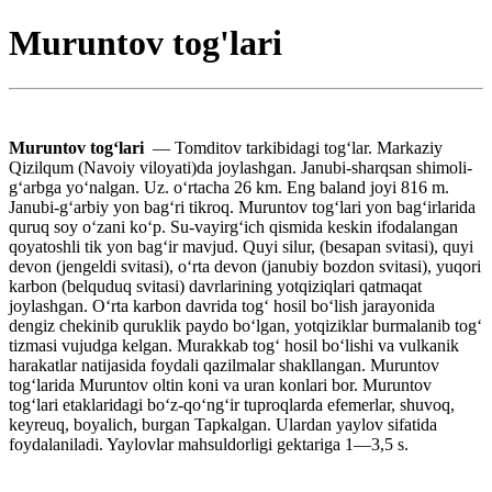
Muruntov tog'lari
Muruntov togʻlari
— Tomditov tarkibidagi togʻlar. Markaziy
Qizilqum (Navoiy viloyati)da joylashgan. Janubi-sharqsan shimoli-
gʻarbga yoʻnalgan. Uz. oʻrtacha 26 km. Eng baland joyi 816 m.
Janubi-gʻarbiy yon bagʻri tikroq. Muruntov togʻlari yon bagʻirlarida
quruq soy oʻzani koʻp. Su-vayirgʻich qismida keskin ifodalangan
qoyatoshli tik yon bagʻir mavjud. Quyi silur, (besapan svitasi), quyi
devon (jengeldi svitasi), oʻrta devon (janubiy bozdon svitasi), yuqori
karbon (belquduq svitasi) davrlarining yotqiziqlari qatmaqat
joylashgan. Oʻrta karbon davrida togʻ hosil boʻlish jarayonida
dengiz chekinib quruklik paydo boʻlgan, yotqiziklar burmalanib togʻ
tizmasi vujudga kelgan. Murakkab togʻ hosil boʻlishi va vulkanik
harakatlar natijasida foydali qazilmalar shakllangan. Muruntov
togʻlarida Muruntov oltin koni va uran konlari bor. Muruntov
togʻlari etaklaridagi boʻz-qoʻngʻir tuproqlarda efemerlar, shuvoq,
keyreuq, boyalich, burgan Tapkalgan. Ulardan yaylov sifatida
foydalaniladi. Yaylovlar mahsuldorligi gektariga 1—3,5 s.