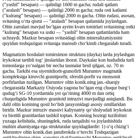
("yashil" besapan) — qalinligi 1600 m gacha; rudali qatlam
("aralash" besapan) — qalinligi 2000 m gacha; ruda osti katlami
("kulrang" besapan) — qalinligi 2000 m gacha. Oltin rudasi, asosan,
svitaning oʻrta qismi — "aralash" besapan qatlamida joylashgan.
Oltin zarralari mavjud boʻlgan ayrim kvars tomirlari svitasining ostki
"kulrang" besapan va ustki — "yashil" besapan qatlamlarida ham
uchraydi. Mazkur besapan svitasidagi oltin mineralizatsiyasini
quyidan toshqazigan svitasiga mansub choʻkindi chegaralab turadi.
Magmatizm hosilalari tomirsimon struktura (dayka) larda joylashgan
leykokrat tartibli togʻ jinslaridan iborat. Daykalar kon hududida turli
tomonlarga yoʻnalgan bir necha tasmalar hrsil qilgan, uz. 70 m
gacha. Tarkibi esa siyenitdiorit-granofirli Muruntov magmatik
kompleksiga kiruvchi granitporfir, sferolit-porfir va monsonit
porfirlardan tuzilgan. Muruntov oltin konik.ning jan.-sharqiy
chegarasida Markaziy Osiyoda yagona boʻlgan eng chuqur burgʻi
qudugʻi SG-10 yordamida yer qaʼrining 4000 m dan ortiq
chuqurligida Muruntov granitoid intruzivi mavjudligi aniqlandi. Bu
dalil oltin konining qosil boʻlish jarayonidagi asosiy omillaridan
biridir. Mazkur intruziv massivi kaliynatriy qoʻshslyudali leykokrat
va biotitli granitlardan tashkil toptan. Konning hozirgi tuzilishini
yuzaga kelishida, shuningdek, ruda tarqalishi va joylashishida
muhim ahamiyatga ega strukturalar quyidagilardir: 1) oʻq chizigʻi
Muruntov oltin konik.dan janubrokda oʻtuvchi Toshqazigan
antiklinalining shim. qanotini shakllantiruvchi Muruntov antiklinali