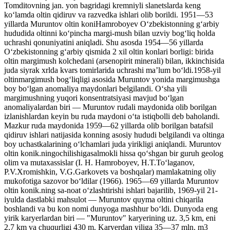
Tomditovning jan. yon bagridagi kremniyli slanetslarda keng
koʻlamda oltin qidiruv va razvedka ishlari olib borildi. 1951—53
yillarda Muruntov oltin koniHamroboyev Oʻzbekistonning gʻarbiy
hududida oltinni koʻpincha margi-mush bilan uzviy bogʻliq holda
uchrashi qonuniyatini aniqladi. Shu asosda 1954—56 yillarda
Oʻzbekistonning gʻarbiy qismida 2 xil oltin konlari borligi: birida
oltin margimush kolchedani (arsenopirit minerali) bilan, ikkinchisida
juda siyrak xrlda kvars tomirlarida uchrashi maʼlum boʻldi.1958-yil
oltinmargimush bogʻliqligi asosida Muruntov yonida margimushga
boy boʻlgan anomaliya maydonlari belgilandi. Oʻsha yili
margimushning yuqori konsentratsiyasi mavjud boʻlgan
anomaliyalardan biri — Muruntov rudali maydonida olib borilgan
izlanishlardan keyin bu ruda maydoni oʻta istiqbolli deb baholandi.
Mazkur ruda maydonida 1959—62 yillarda olib borilgan batafsil
qidiruv ishlari natijasida konning asosiy hududi belgilandi va oltinga
boy uchastkalarining oʻlchamlari juda yirikligi aniqlandi. Muruntov
oltin konik.ningochilishigasalmokli hissa qoʻshgan bir guruh geolog
olim va mutaxassislar (I. H. Hamroboyev, H.T.Toʻlaganov,
P.V.Xromishkin, V.G.Garkovets va boshqalar) mamlakatning oliy
mukofotiga sazovor boʻldilar (1966). 1965—69 yillarda Muruntov
oltin konik.ning sa-noat oʻzlashtirishi ishlari bajarilib, 1969-yil 21-
iyulda dastlabki mahsulot — Muruntov quyma oltini chiqarila
boshlandi va bu kon nomi dunyoga mashhur boʻldi. Dunyoda eng
yirik karyerlardan biri — "Muruntov" karyerining uz. 3,5 km, eni
2,7 km va chuqurligi 430 m. Karyerdan yiliga 35—37 mln. m3