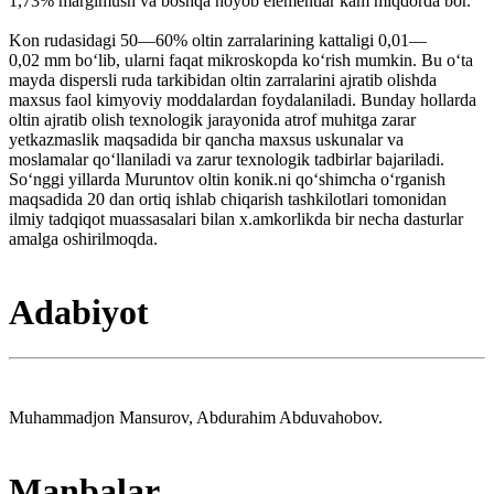
1,73% margimush va boshqa noyob elementlar kam miqdorda bor.
Kon rudasidagi 50—60% oltin zarralarining kattaligi 0,01—
0,02 mm boʻlib, ularni faqat mikroskopda koʻrish mumkin. Bu oʻta
mayda dispersli ruda tarkibidan oltin zarralarini ajratib olishda
maxsus faol kimyoviy moddalardan foydalaniladi. Bunday hollarda
oltin ajratib olish texnologik jarayonida atrof muhitga zarar
yetkazmaslik maqsadida bir qancha maxsus uskunalar va
moslamalar qoʻllaniladi va zarur texnologik tadbirlar bajariladi.
Soʻnggi yillarda Muruntov oltin konik.ni qoʻshimcha oʻrganish
maqsadida 20 dan ortiq ishlab chiqarish tashkilotlari tomonidan
ilmiy tadqiqot muassasalari bilan x.amkorlikda bir necha dasturlar
amalga oshirilmoqda.
Adabiyot
Muhammadjon Mansurov, Abdurahim Abduvahobov.
Manbalar