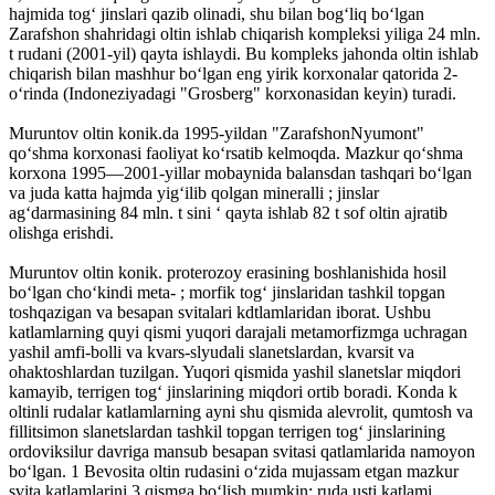
hajmida togʻ jinslari qazib olinadi, shu bilan bogʻliq boʻlgan
Zarafshon shahridagi oltin ishlab chiqarish kompleksi yiliga 24 mln.
t rudani (2001-yil) qayta ishlaydi. Bu kompleks jahonda oltin ishlab
chiqarish bilan mashhur boʻlgan eng yirik korxonalar qatorida 2-
oʻrinda (Indoneziyadagi "Grosberg" korxonasidan keyin) turadi.
Muruntov oltin konik.da 1995-yildan "ZarafshonNyumont"
qoʻshma korxonasi faoliyat koʻrsatib kelmoqda. Mazkur qoʻshma
korxona 1995—2001-yillar mobaynida balansdan tashqari boʻlgan
va juda katta hajmda yigʻilib qolgan mineralli ; jinslar
agʻdarmasining 84 mln. t sini ʻ qayta ishlab 82 t sof oltin ajratib
olishga erishdi.
Muruntov oltin konik. proterozoy erasining boshlanishida hosil
boʻlgan choʻkindi meta- ; morfik togʻ jinslaridan tashkil topgan
toshqazigan va besapan svitalari kdtlamlaridan iborat. Ushbu
katlamlarning quyi qismi yuqori darajali metamorfizmga uchragan
yashil amfi-bolli va kvars-slyudali slanetslardan, kvarsit va
ohaktoshlardan tuzilgan. Yuqori qismida yashil slanetslar miqdori
kamayib, terrigen togʻ jinslarining miqdori ortib boradi. Konda k
oltinli rudalar katlamlarning ayni shu qismida alevrolit, qumtosh va
fillitsimon slanetslardan tashkil topgan terrigen togʻ jinslarining
ordoviksilur davriga mansub besapan svitasi qatlamlarida namoyon
boʻlgan. 1 Bevosita oltin rudasini oʻzida mujassam etgan mazkur
svita katlamlarini 3 qismga boʻlish mumkin: ruda usti katlami