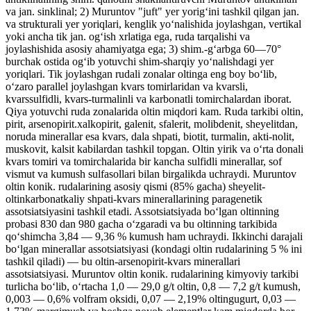
va jan. sinklinal; 2) Muruntov "juft" yer yorigʻini tashkil qilgan jan.
va strukturali yer yoriqlari, kenglik yoʻnalishida joylashgan, vertikal
yoki ancha tik jan. ogʻish xrlatiga ega, ruda tarqalishi va
joylashishida asosiy ahamiyatga ega; 3) shim.-gʻarbga 60—70°
burchak ostida ogʻib yotuvchi shim-sharqiy yoʻnalishdagi yer
yoriqlari. Tik joylashgan rudali zonalar oltinga eng boy boʻlib,
oʻzaro parallel joylashgan kvars tomirlaridan va kvarsli,
kvarssulfidli, kvars-turmalinli va karbonatli tomirchalardan iborat.
Qiya yotuvchi ruda zonalarida oltin miqdori kam. Ruda tarkibi oltin,
pirit, arsenopirit.xalkopirit, galenit, sfalerit, molibdenit, sheyelitdan,
noruda minerallar esa kvars, dala shpati, biotit, turmalin, akti-nolit,
muskovit, kalsit kabilardan tashkil topgan. Oltin yirik va oʻrta donali
kvars tomiri va tomirchalarida bir kancha sulfidli minerallar, sof
vismut va kumush sulfasollari bilan birgalikda uchraydi. Muruntov
oltin konik. rudalarining asosiy qismi (85% gacha) sheyelit-
oltinkarbonatkaliy shpati-kvars minerallarining paragenetik
assotsiatsiyasini tashkil etadi. Assotsiatsiyada boʻlgan oltinning
probasi 830 dan 980 gacha oʻzgaradi va bu oltinning tarkibida
qoʻshimcha 3,84 — 9,36 % kumush ham uchraydi. Ikkinchi darajali
boʻlgan minerallar assotsiatsiyasi (kondagi oltin rudalarining 5 % ini
tashkil qiladi) — bu oltin-arsenopirit-kvars minerallari
assotsiatsiyasi. Muruntov oltin konik. rudalarining kimyoviy tarkibi
turlicha boʻlib, oʻrtacha 1,0 — 29,0 g/t oltin, 0,8 — 7,2 g/t kumush,
0,003 — 0,6% volfram oksidi, 0,07 — 2,19% oltingugurt, 0,03 —