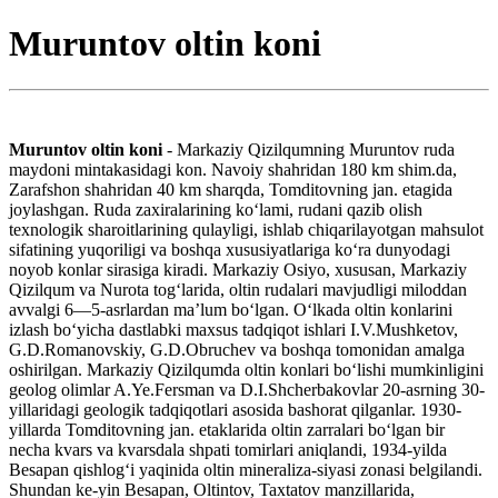
Muruntov oltin koni
Muruntov oltin koni
- Markaziy Qizilqumning Muruntov ruda
maydoni mintakasidagi kon. Navoiy shahridan 180 km shim.da,
Zarafshon shahridan 40 km sharqda, Tomditovning jan. etagida
joylashgan. Ruda zaxiralarining koʻlami, rudani qazib olish
texnologik sharoitlarining qulayligi, ishlab chiqarilayotgan mahsulot
sifatining yuqoriligi va boshqa xususiyatlariga koʻra dunyodagi
noyob konlar sirasiga kiradi. Markaziy Osiyo, xususan, Markaziy
Qizilqum va Nurota togʻlarida, oltin rudalari mavjudligi miloddan
avvalgi 6—5-asrlardan maʼlum boʻlgan. Oʻlkada oltin konlarini
izlash boʻyicha dastlabki maxsus tadqiqot ishlari I.V.Mushketov,
G.D.Romanovskiy, G.D.Obruchev va boshqa tomonidan amalga
oshirilgan. Markaziy Qizilqumda oltin konlari boʻlishi mumkinligini
geolog olimlar A.Ye.Fersman va D.I.Shcherbakovlar 20-asrning 30-
yillaridagi geologik tadqiqotlari asosida bashorat qilganlar. 1930-
yillarda Tomditovning jan. etaklarida oltin zarralari boʻlgan bir
necha kvars va kvarsdala shpati tomirlari aniqlandi, 1934-yilda
Besapan qishlogʻi yaqinida oltin mineraliza-siyasi zonasi belgilandi.
Shundan ke-yin Besapan, Oltintov, Taxtatov manzillarida,