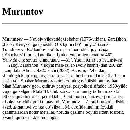
Muruntov
Muruntov
— Navoiy viloyatidagi shahar (1976-yildan). Zarafshon
shahar Kengashiga qarashli. Qizilqum choʻlining oʻrtasida,
Tomditov va Boʻkantov togʻ tizmalari hududida joylashgan.
Oʻrtacha 610 m. balandlikda. Iyulda yuqori temperatura 46°.
Yanv.da eng sovuq temperatura —31°. Yaqin temir yoʻl stansiyasi
— Yangi Zarafshon. Viloyat markazi (Navoiy shahri) dan 200 km
uzoqlikda. Aholisi 4320 kishi (2002). Asosan, oʻzbeklar;
shuningdek, qozoq, rus, ukrain, tatar va boshqa millat vakillari ham
yashaydi. Shahar Muruntov oltin konining ochilishi munosabati
bilan Muruntov geol. qidiruv partiyasi posyolkasi sifatida 1959-yilda
vujudga kelgan. M.da 3 kichik korxona, umumiy taʼlim maktabi
(900 oʻquvchi), musiqa maktabi, 2 kutubxona, muzey, sport saroyi,
qishloq vrachlik punkti mavjud. Muruntov— Zarafshon yoʻnalishida
avtobus qatnovi yoʻlga qoʻyilgan. M. atrofida muhim foydali
qazilmalardan nodir metallar, noruda qazilma boyliklardan fosforit,
kvarsli qum va h.k. aniqlangan.