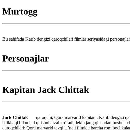
Murtogg
Bu sahifada Karib dengizi qaroqchilari filmlar seriyasidagi personajlar 
Personajlar
Kapitan Jack Chittak
Jack Chittak
— qaroqchi, Qora marvarid kapitani, Karib dengizi qar
balki aql bilan hal qilishni afzal koʻradi, lekin jang qilishdan boshq
qaroqchilari: Qora marvarid tavqi laʼnati filmida barcha rom bochkala