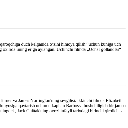
 „qaroqchiga duch kelganida oʻzini himoya qilish“ uchun kuniga uch
ng oxirida uning eriga aylangan. Uchinchi filmda „Uchar gollandlar“
urner va James Norrington'ning sevgilisi. Ikkinchi filmda Elizabeth
 dunyosiga qaytarish uchun u kapitan Barbossa boshchiligida bir jamoa
ingdek, Jack Chittak'ning ovozi tufayli tarixdagi birinchi qirolicha-