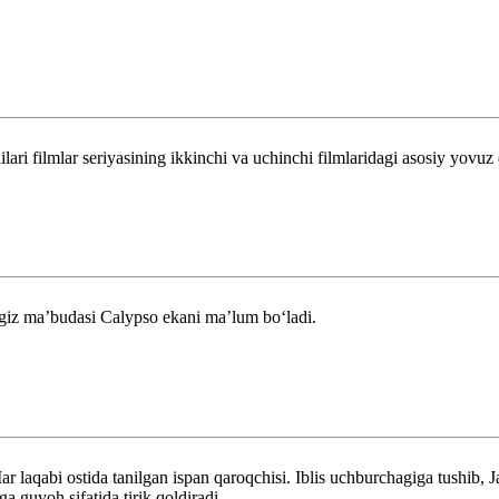
ari filmlar seriyasining ikkinchi va uchinchi filmlaridagi asosiy yovu
giz maʼbudasi Calypso ekani maʼlum boʻladi.
 laqabi ostida tanilgan ispan qaroqchisi. Iblis uchburchagiga tushib, 
a guvoh sifatida tirik qoldiradi.