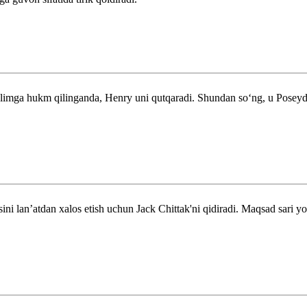
limga hukm qilinganda, Henry uni qutqaradi. Shundan soʻng, u Poseyd
ni lanʼatdan xalos etish uchun Jack Chittak'ni qidiradi. Maqsad sari yo