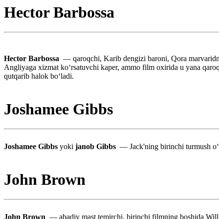
Hector Barbossa
Hector Barbossa
— qaroqchi, Karib dengizi baroni, Qora marvaridni
Angliyaga xizmat koʻrsatuvchi kaper, ammo film oxirida u yana qaroq
qutqarib halok boʻladi.
Joshamee Gibbs
Joshamee Gibbs
yoki
janob Gibbs
— Jack'ning birinchi turmush oʻr
John Brown
John Brown
— abadiy mast temirchi, birinchi filmning boshida Will 