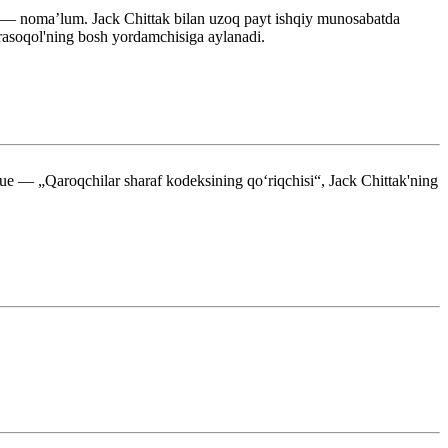
i — nomaʼlum. Jack Chittak bilan uzoq payt ishqiy munosabatda
asoqol'ning bosh yordamchisiga aylanadi.
e — „Qaroqchilar sharaf kodeksining qoʻriqchisi“, Jack Chittak'ning