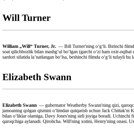
Will Turner
William „Will“ Turner, Jr.
— Bill Turner'ning oʻgʻli. Birinchi fil
soat qilichbozlik bilan mashgʻul boʻlgan (garchi oʻzi ham oxir-oqibat
sardori sifatida laʼnatlangan boʻlsa, beshinchi filmda oʻgʻli tufayli bu 
Elizabeth Swann
Elizabeth Swann
— gubernator Weatherby Swann'ning qizi, qaroqchil
jamoaning qolgan qismini oʻlimdan qutqarish uchun Jack Chittak'ni Kr
bilan oʻliklar olamiga, Davy Jones'ning sirli joyiga boradi. Uchinchi 
qaroqchiga aylanadi. Qirolicha. Will'ning xotini, Henry'ning onasi. U