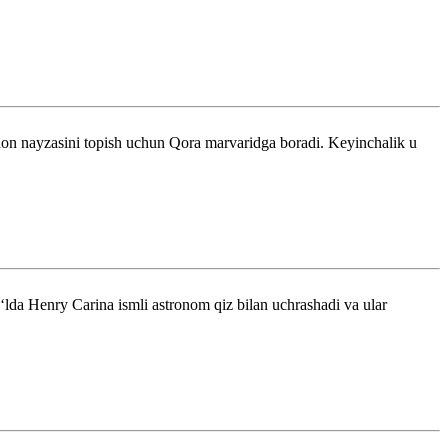
on nayzasini topish uchun Qora marvaridga boradi. Keyinchalik u
ʻlda Henry Carina ismli astronom qiz bilan uchrashadi va ular