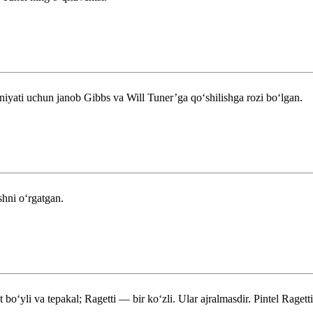
niyati uchun janob Gibbs va Will Tuner’ga qoʻshilishga rozi boʻlgan.
shni oʻrgatgan.
oʻyli va tepakal; Ragetti — bir koʻzli. Ular ajralmasdir. Pintel Ragetti