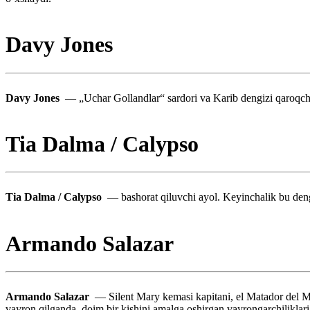
Davy Jones
Davy Jones
— „Uchar Gollandlar“ sardori va Karib dengizi qaroqchil
Tia Dalma / Calypso
Tia Dalma / Calypso
— bashorat qiluvchi ayol. Keyinchalik bu den
Armando Salazar
Armando Salazar
— Silent Mary kemasi kapitani, el Matador del Mar
vayron qilganda, doim bir kishini amalga oshirgan vayrongarchiliklarig