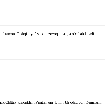
z qahramon. Tashqi qiyofasi sakkizoyoq tanasiga oʻxshab ketadi.
Jack Chittak tomonidan laʼnatlangan. Uning bir odati bor: Kemalarni