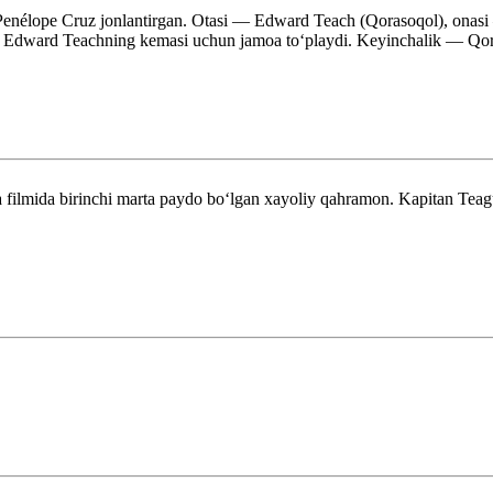
a Penélope Cruz jonlantirgan. Otasi — Edward Teach (Qorasoqol), onas
ida Edward Teachning kemasi uchun jamoa toʻplaydi. Keyinchalik — Qor
 filmida birinchi marta paydo boʻlgan xayoliy qahramon. Kapitan Teagu