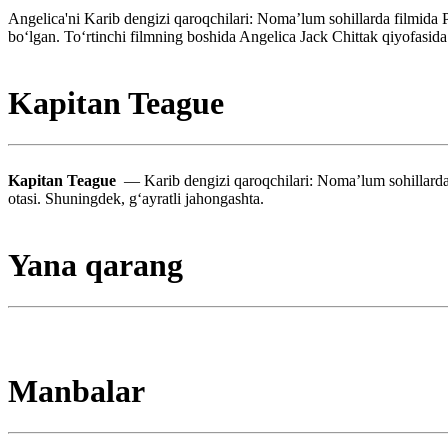
Angelica'ni Karib dengizi qaroqchilari: Nomaʼlum sohillarda filmid
boʻlgan. Toʻrtinchi filmning boshida Angelica Jack Chittak qiyofas
Kapitan Teague
Kapitan Teague
— Karib dengizi qaroqchilari: Nomaʼlum sohillarda
otasi. Shuningdek, gʻayratli jahongashta.
Yana qarang
Manbalar