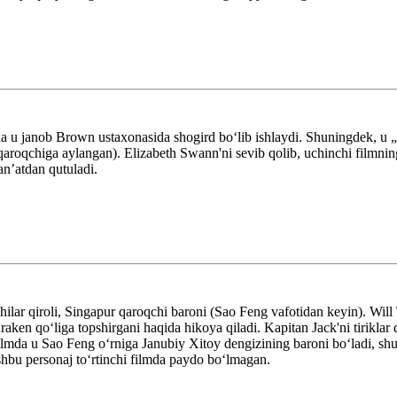
mda u janob Brown ustaxonasida shogird boʻlib ishlaydi. Shuningdek, u
 qaroqchiga aylangan). Elizabeth Swann'ni sevib qolib, uchinchi filmni
lanʼatdan qutuladi.
ar qiroli, Singapur qaroqchi baroni (Sao Feng vafotidan keyin). Will T
aken qoʻliga topshirgani haqida hikoya qiladi. Kapitan Jack'ni tiriklar
filmda u Sao Feng oʻrniga Janubiy Xitoy dengizining baroni boʻladi, shun
shbu personaj toʻrtinchi filmda paydo boʻlmagan.