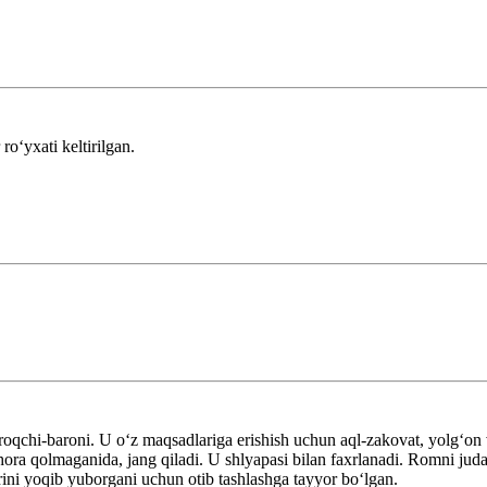
roʻyxati keltirilgan.
oqchi-baroni. U oʻz maqsadlariga erishish uchun aql-zakovat, yolgʻon 
a chora qolmaganida, jang qiladi. U shlyapasi bilan faxrlanadi. Romni ju
rini yoqib yuborgani uchun otib tashlashga tayyor boʻlgan.