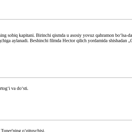
ng sobiq kapitani. Birinchi qismda u asosiy yovuz qahramon boʻlsa-da, 
chiga aylanadi. Beshinchi filmda Hector qilich yordamida shishadan „
togʻi va doʻsti.
Tuner'ning oʻqituvchisi.