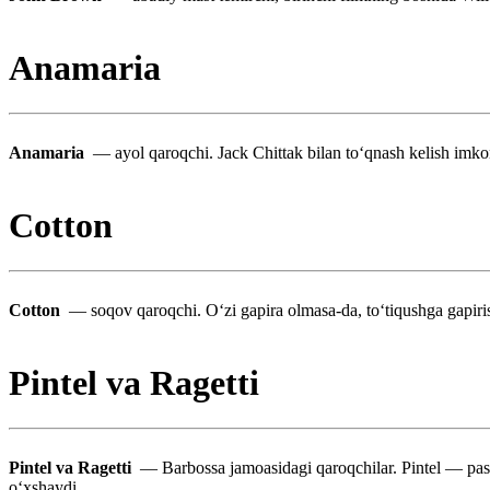
Anamaria
Anamaria
— ayol qaroqchi. Jack Chittak bilan toʻqnash kelish imko
Cotton
Cotton
— soqov qaroqchi. Oʻzi gapira olmasa-da, toʻtiqushga gapiri
Pintel va Ragetti
Pintel va Ragetti
— Barbossa jamoasidagi qaroqchilar. Pintel — past b
oʻxshaydi.