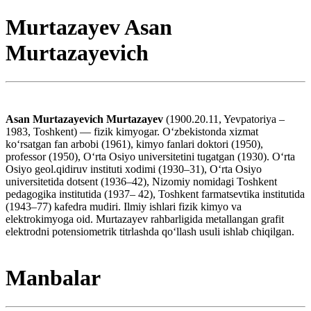
Murtazayev Asan
Murtazayevich
Asan Murtazayevich Murtazayev
(1900.20.11, Yevpatoriya –
1983, Toshkent) — fizik kimyogar. Oʻzbekistonda xizmat
koʻrsatgan fan arbobi (1961), kimyo fanlari doktori (1950),
professor (1950), Oʻrta Osiyo universitetini tugatgan (1930). Oʻrta
Osiyo geol.qidiruv instituti xodimi (1930–31), Oʻrta Osiyo
universitetida dotsent (1936–42), Nizomiy nomidagi Toshkent
pedagogika institutida (1937– 42), Toshkent farmatsevtika institutida
(1943–77) kafedra mudiri. Ilmiy ishlari fizik kimyo va
elektrokimyoga oid. Murtazayev rahbarligida metallangan grafit
elektrodni potensiometrik titrlashda qoʻllash usuli ishlab chiqilgan.
Manbalar