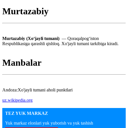
Murtazabiy
Murtazabiy (Xoʻjayli tumani)
— Qoraqalpogʻiston
Respublikasiga qarashli qishloq. Xo'jayli tumani tarkibiga kiradi.
Manbalar
Andoza:Xo'jayli tumani aholi punktlari
uz.wikipedia.org
TEZ YUK MARKAZ
Yuk markaz elonlari yuk yuborish va yuk tashish