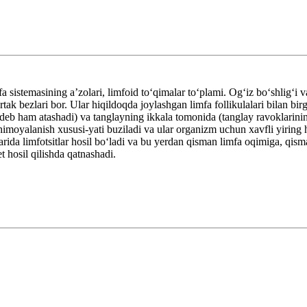
istemasining aʼzolari, limfoid toʻqimalar toʻplami. Ogʻiz boʻshligʻi va h
k bezlari bor. Ular hiqildoqda joylashgan limfa follikulalari bilan bi
deb ham atashadi) va tanglayning ikkala tomonida (tanglay ravoklarinin
 himoyalanish xususi-yati buziladi va ular organizm uchun xavfli yiring
larida limfotsitlar hosil boʻladi va bu yerdan qisman limfa oqimiga, qis
 hosil qilishda qatnashadi.