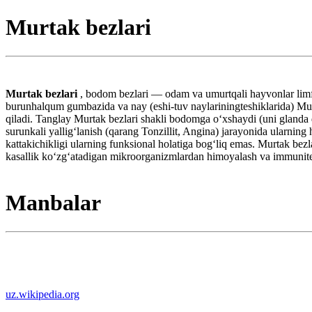
Murtak bezlari
Murtak bezlari
, bodom bezlari — odam va umurtqali hayvonlar limfa s
burunhalqum gumbazida va nay (eshi-tuv naylariningteshiklarida) Murta
qiladi. Tanglay Murtak bezlari shakli bodomga oʻxshaydi (uni glanda 
surunkali yalligʻlanish (qarang Tonzillit, Angina) jarayonida ularning
kattakichikligi ularning funksional holatiga bogʻliq emas. Murtak bez
kasallik koʻzgʻatadigan mikroorganizmlardan himoyalash va immunitet
Manbalar
uz.wikipedia.org