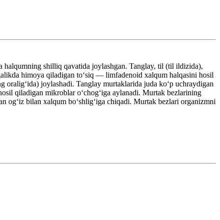
alqumning shilliq qavatida joylashgan. Tanglay, til (til ildizida),
rgalikda himoya qiladigan toʻsiq — limfadenoid xalqum halqasini hosil
g oraligʻida) joylashadi. Tanglay murtaklarida juda koʻp uchraydigan
 hosil qiladigan mikroblar oʻchogʻiga aylanadi. Murtak bezlarining
man ogʻiz bilan xalqum boʻshligʻiga chiqadi. Murtak bezlari organizmni