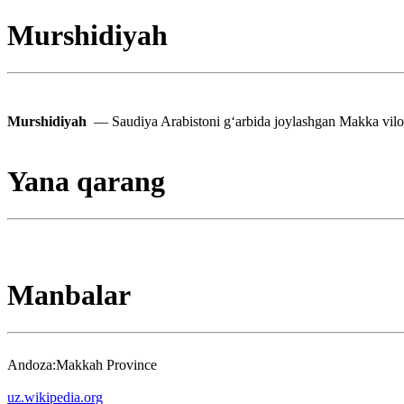
Murshidiyah
Murshidiyah
— Saudiya Arabistoni gʻarbida joylashgan Makka viloya
Yana qarang
Manbalar
Andoza:Makkah Province
uz.wikipedia.org