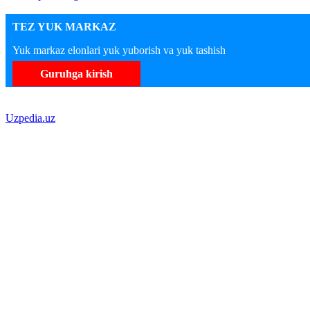
TEZ YUK MARKAZ
Yuk markaz elonlari yuk yuborish va yuk tashish
Guruhga kirish
Uzpedia.uz