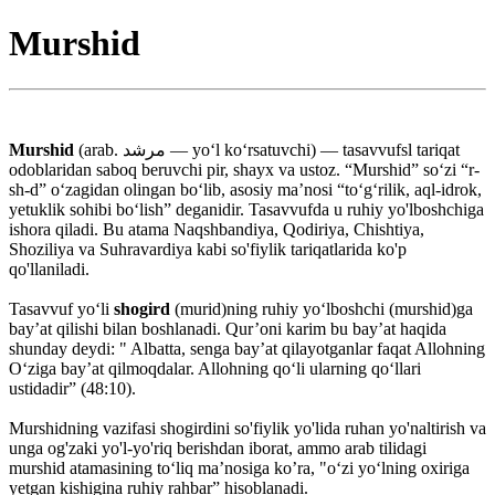
Murshid
Murshid
(arab. مرشد — yoʻl koʻrsatuvchi) — tasavvufsl tariqat
odoblaridan saboq beruvchi pir, shayx va ustoz. “Murshid” soʻzi “r-
sh-d” oʻzagidan olingan boʻlib, asosiy maʼnosi “toʻgʻrilik, aql-idrok,
yetuklik sohibi boʻlish” deganidir. Tasavvufda u ruhiy yo'lboshchiga
ishora qiladi. Bu atama Naqshbandiya, Qodiriya, Chishtiya,
Shoziliya va Suhravardiya kabi so'fiylik tariqatlarida ko'p
qo'llaniladi.
Tasavvuf yo‘li
shogird
(murid)ning ruhiy yo‘lboshchi (murshid)ga
bay’at qilishi bilan boshlanadi. Qur’oni karim bu bay’at haqida
shunday deydi: " Albatta, senga bay’at qilayotganlar faqat Allohning
O‘ziga bay’at qilmoqdalar. Allohning qo‘li ularning qo‘llari
ustidadir” (48:10).
Murshidning vazifasi shogirdini so'fiylik yo'lida ruhan yo'naltirish va
unga og'zaki yo'l-yo'riq berishdan iborat, ammo arab tilidagi
murshid atamasining toʻliq maʼnosiga ko’ra, "oʻzi yoʻlning oxiriga
yetgan kishigina ruhiy rahbar” hisoblanadi.