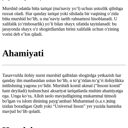
Murshid odatda bitta tariqat (ma'naviy yoʻl) uchun ustozlik qilishga
ruxsat oladi. Har qanday tariqat yoki silsilada bir vaqtning oʻzida
bitta murshid boʻlib, u ma’naviy tartib rahnamosi hisoblanadi. U
xalifalik (oʻrinbosarlik) yoʻli bilan shayx sifatida tayinlanadi: bu
jarayonda shayx o'z shogirdlaridan birini xalifalik uchun o'zining
vorisi deb e’lon qiladi.
Ahamiyati
Tasavvufda ilohiy nurni murshid qalbidan shogirdga yetkazish har
qanday ilm manbasidan ustun bo‘lib, u to‘g‘ridan-to‘g‘ri ilohiylikka
intilishning yagona yo‘lidir. Murshidi komil akmal (“Insoni komil”
ham deyiladi) tushunchasi aksariyat tariqatlarda muhim ahamiyatga
ega. Unga koʻra, Alloh taolo mavjudligining mukammal timsoli
bo'lgan va islom dinining paygʻambari Muhammad (s.a.v.)ning
izidan boradigan Qutb yoki “Universal Inson” yer yuzida hamisha
mavjud boʻlib qoladi.